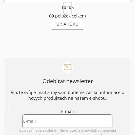
S
1
2
5
t
O
r
60
položek celkem
v
á
l
NAHORU
n
á
k
o
d
v
a
á
c
n
í
í
p
r
v
k
Odebírat newsletter
y
v
ý
Vložte svůj e-mail a my vám budeme zasílat informace o
p
nových produktech na našem e-shopu.
i
s
E-mail
u
Souhlasím se zasíláním Newsletterů a povoluji
zpracování