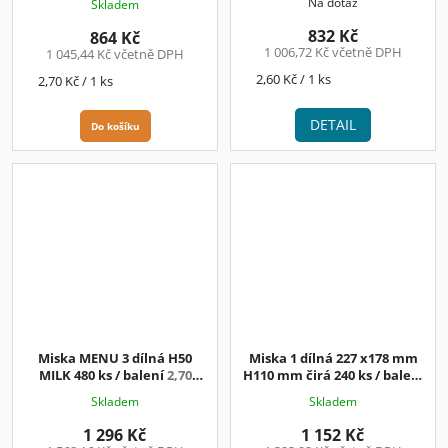
Na dotaz
Skladem
832 Kč
864 Kč
1 006,72 Kč včetně DPH
1 045,44 Kč včetně DPH
Měrná
2,60 Kč / 1 ks
Měrná
2,70 Kč / 1 ks
cena:
cena:
DETAIL
Do košíku
Miska MENU 3 dílná H50
Miska 1 dílná 227 x178 mm
MILK 480 ks / balení
2,70
H110 mm čirá 240 ks / balení
Kč/ks+DPH
4,80 Kč/ks+DPH
Skladem
Skladem
1 296 Kč
1 152 Kč