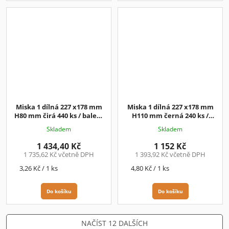
Miska 1 dílná 227 x178 mm
Miska 1 dílná 227 x178 mm
H80 mm čirá 440 ks / balení
H110 mm černá 240 ks /
3,26 Kč/ks+DPH
balení
4,80 Kč/ks+DPH
Skladem
Skladem
1 434,40 Kč
1 152 Kč
1 735,62 Kč včetně DPH
1 393,92 Kč včetně DPH
Měrná
Měrná
3,26 Kč / 1 ks
4,80 Kč / 1 ks
cena:
cena:
Do košíku
Do košíku
NAČÍST 12 DALŠÍCH