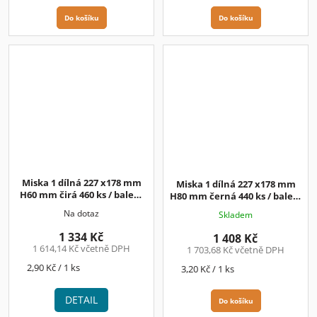
Do košíku
Do košíku
Miska 1 dílná 227 x178 mm
Miska 1 dílná 227 x178 mm
H60 mm čirá 460 ks / balení
H80 mm černá 440 ks / balení
2,90 Kč/ks+DPH
3,20 Kč/ks+DPH
Na dotaz
Skladem
1 334 Kč
1 408 Kč
1 614,14 Kč včetně DPH
1 703,68 Kč včetně DPH
Měrná
2,90 Kč / 1 ks
Měrná
3,20 Kč / 1 ks
cena:
cena:
DETAIL
Do košíku