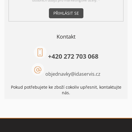
osobních údajů pro marketingové účely. *
PŘIHLÁSIT SE
Kontakt
+420 272 703 068
objednavky
@
idaservis.cz
Pokud potřebujete ke zboží cokoliv upřesnit, kontaktujte
nás.
Z
á