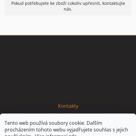
Pokud potřebujete ke zboží cokoliv upřesnit, kontaktujte
nás.
Z
á
p
a
t
Vše o nákupu
í
Informace
Kontakty
Tento web používá soubory cookie. Dalším
procházením tohoto webu vyjadřujete souhlas s jejich