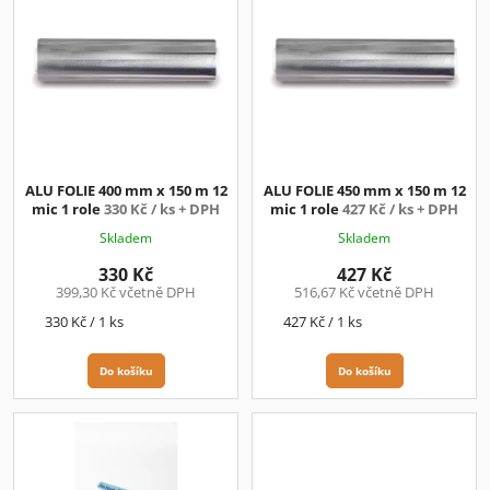
ý
p
i
s
p
r
o
d
ALU FOLIE 400 mm x 150 m 12
ALU FOLIE 450 mm x 150 m 12
u
mic 1 role
330 Kč / ks + DPH
mic 1 role
427 Kč / ks + DPH
k
Skladem
Skladem
t
ů
330 Kč
427 Kč
399,30 Kč včetně DPH
516,67 Kč včetně DPH
Měrná
Měrná
330 Kč / 1 ks
427 Kč / 1 ks
cena:
cena:
Do košíku
Do košíku