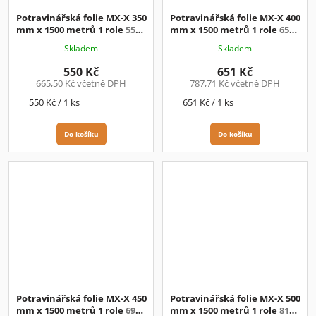
Potravinářská folie MX-X 350
Potravinářská folie MX-X 400
mm x 1500 metrů 1 role
550.-
mm x 1500 metrů 1 role
650.-
Kč + DPH
Kč + DPH
Skladem
Skladem
550 Kč
651 Kč
665,50 Kč včetně DPH
787,71 Kč včetně DPH
Měrná
Měrná
550 Kč / 1 ks
651 Kč / 1 ks
cena:
cena:
Do košíku
Do košíku
Potravinářská folie MX-X 450
Potravinářská folie MX-X 500
mm x 1500 metrů 1 role
690.-
mm x 1500 metrů 1 role
810.-