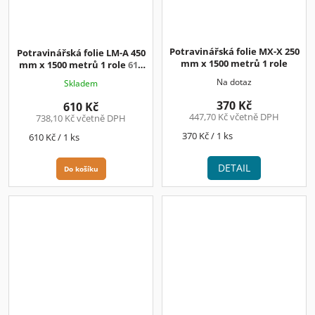
Potravinářská folie MX-X 250
Potravinářská folie LM-A 450
mm x 1500 metrů 1 role
mm x 1500 metrů 1 role
610
Kč / ks + DPH
Na dotaz
Skladem
370 Kč
610 Kč
447,70 Kč včetně DPH
738,10 Kč včetně DPH
Měrná
370 Kč / 1 ks
Měrná
610 Kč / 1 ks
cena:
cena:
DETAIL
Do košíku