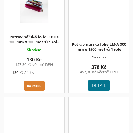
Potravinářská folie C-BOX
300 mm x 300 metrů 1 role
Potravinářská folie LM-A 300
130.-Kč+DPH
mm x 1500 metrů 1 role
Skladem
Na dotaz
130 Kč
157,30 Kč včetně DPH
378 Kč
457,38 Kč včetně DPH
Měrná
130 Kč / 1 ks
cena:
DETAIL
Do košíku