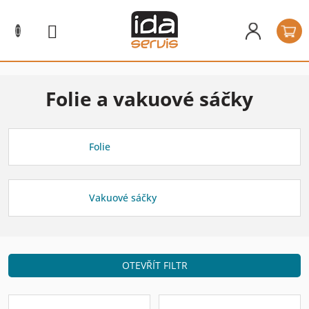
Přejít
na
N
obsah
k
Folie a vakuové sáčky
Folie
Vakuové sáčky
OTEVŘÍT FILTR
V