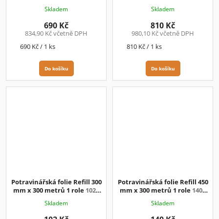
Kč + DPH
Kč+DPH
Skladem
Skladem
690 Kč
810 Kč
834,90 Kč včetně DPH
980,10 Kč včetně DPH
Měrná
Měrná
690 Kč / 1 ks
810 Kč / 1 ks
cena:
cena:
Do košíku
Do košíku
Potravinářská folie Refill 300
Potravinářská folie Refill 450
mm x 300 metrů 1 role
102.-
mm x 300 metrů 1 role
140.-
Kč/ks+DPH
Kč/ks+DPH
Skladem
Skladem