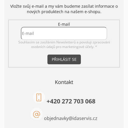
v
ý
Vložte svůj e-mail a my vám budeme zasílat informace o
p
nových produktech na našem e-shopu.
i
s
E-mail
u
Souhlasím se zasíláním Newsletterů a povoluji
zpracování
osobních údajů pro marketingové účely. *
PŘIHLÁSIT SE
Kontakt
+420 272 703 068
objednavky
@
idaservis.cz