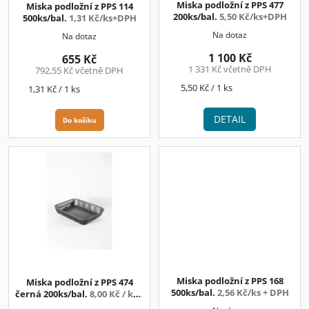
Miska podložní z PPS 477
Miska podložní z PPS 114
u
200ks/bal.
5,50 Kč/ks+DPH
500ks/bal.
1,31 Kč/ks+DPH
k
Na dotaz
Na dotaz
t
ů
1 100 Kč
655 Kč
1 331 Kč včetně DPH
792,55 Kč včetně DPH
Měrná
5,50 Kč / 1 ks
Měrná
1,31 Kč / 1 ks
cena:
cena:
DETAIL
Do košíku
Miska podložní z PPS 168
Miska podložní z PPS 474
500ks/bal.
2,56 Kč/ks + DPH
černá 200ks/bal.
8,00 Kč / ks +
DPH