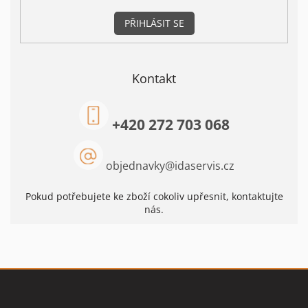
PŘIHLÁSIT SE
Kontakt
+420 272 703 068
objednavky
@
idaservis.cz
Pokud potřebujete ke zboží cokoliv upřesnit, kontaktujte
nás.
Z
á
p