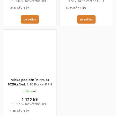
1 306,80 Kč včetně DPH
1 517,34 Kč včetně DPH
Měrná
Měrná
0,90 Kč / 1 ks
0,95 Kč / 1 ks
cena:
cena:
Do košíku
Do košíku
Miska podložní z PPS 73
1020ks/bal.
1,10 Kč/ks+DPH
Skladem
1 122 Kč
1 357,62 Kč včetně DPH
Měrná
1,10 Kč / 1 ks
cena: