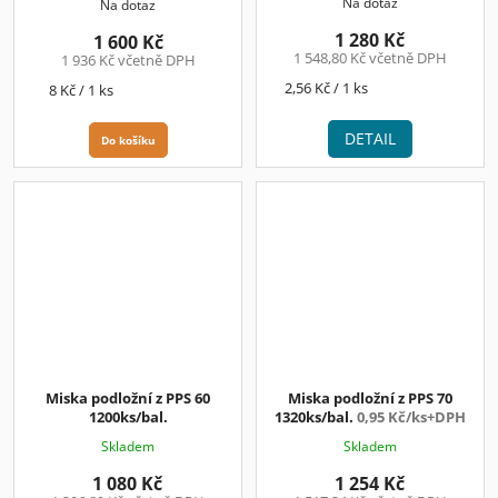
Na dotaz
Na dotaz
1 280 Kč
1 600 Kč
1 548,80 Kč včetně DPH
1 936 Kč včetně DPH
Měrná
2,56 Kč / 1 ks
Měrná
8 Kč / 1 ks
cena:
cena:
DETAIL
Do košíku
Miska podložní z PPS 60
Miska podložní z PPS 70
1200ks/bal.
1320ks/bal.
0,95 Kč/ks+DPH
Skladem
Skladem
1 080 Kč
1 254 Kč