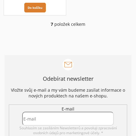
Do košíku
7
položek celkem
O
v
l
á
d
a
c
í
p
r
Odebírat newsletter
v
k
Vložte svůj e-mail a my vám budeme zasílat informace o
y
nových produktech na našem e-shopu.
v
ý
E-mail
p
i
s
Souhlasím se zasíláním Newsletterů a povoluji
zpracování
u
osobních údajů pro marketingové účely. *