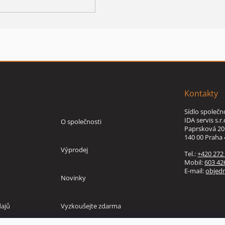
Kontakty
Informace
Sídlo společn
IDA servis s.r.
O společnosti
Paprsková 20
140 00 Praha 
Výprodej
Tel.:
+420 272
Mobil:
603 42
E-mail:
objed
Novinky
ajů
Vyzkoušejte zdarma