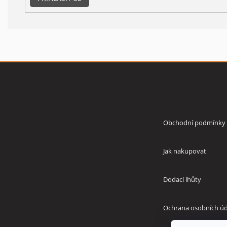
Z
á
p
Vše o nákupu
a
t
í
Obchodní podmínky
Jak nakupovat
Dodací lhůty
Ochrana osobních úd