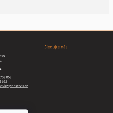
Sledujte nás
osti
o.
4
 703 068
6 662
navky@idaservis.cz