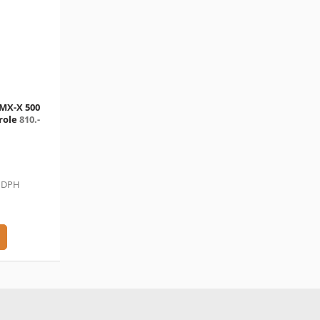
 MX-X 500
role
810.-
ě DPH