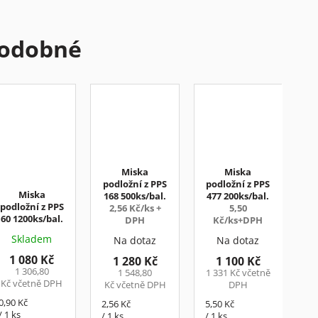
odobné
Miska
Miska
podložní z PPS
podložní z PPS
Miska
168 500ks/bal.
477 200ks/bal.
podložní z PPS
2,56 Kč/ks +
5,50
60 1200ks/bal.
DPH
Kč/ks+DPH
Skladem
Na dotaz
Na dotaz
1 080 Kč
1 280 Kč
1 100 Kč
1 306,80
1 548,80
1 331 Kč včetně
Kč včetně DPH
Kč včetně DPH
DPH
Měrná
0,90 Kč
Měrná
Měrná
2,56 Kč
5,50 Kč
cena:
/ 1 ks
cena:
cena:
/ 1 ks
/ 1 ks