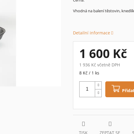
0,0
z
Vhodná na balení těstovin, knedlí
5
hvězdiček.
Detailní informace
1 600 Kč
1 936 Kč včetně DPH
Měrná
8 Kč / 1 ks
cena:
Přida
TISK
ZEPTAT SE