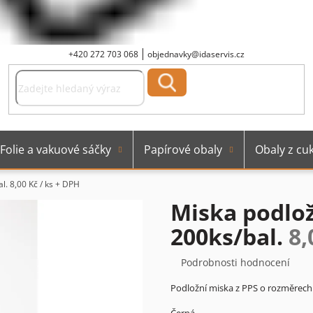
+420 272 703 068
objednavky@idaservis.cz
Folie a vakuové sáčky
Papírové obaly
Obaly z cuk
al.
8,00 Kč / ks + DPH
Miska podlož
200ks/bal.
8,
Průměrné
Podrobnosti hodnocení
hodnocení
Podložní miska z PPS o rozměrech
produktu
je
Černá.