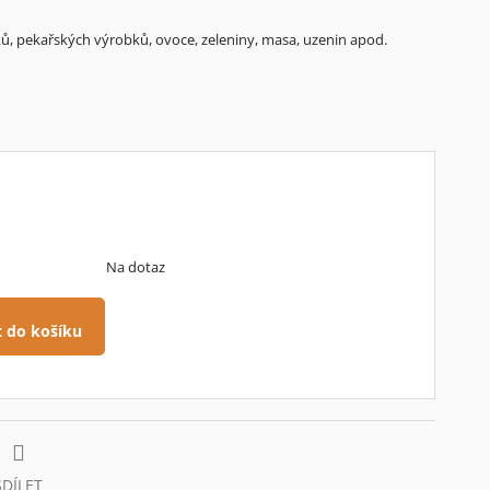
ků, pekařských výrobků, ovoce, zeleniny, masa, uzenin apod.
Na dotaz
t do košíku
SDÍLET