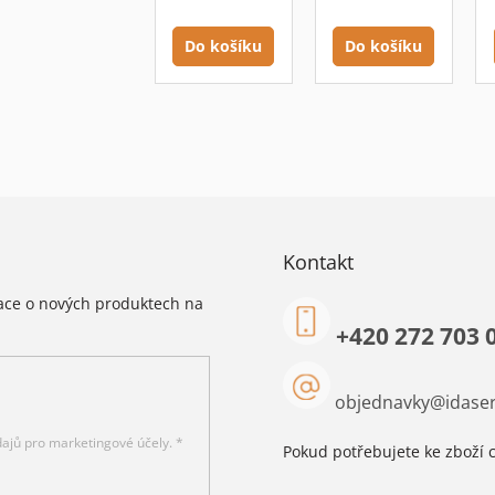
Do košíku
Do košíku
Kontakt
mace o nových produktech na
+420 272 703 
objednavky
@
idaser
ajů pro marketingové účely. *
Pokud potřebujete ke zboží c