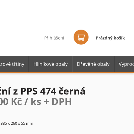
Nákupní
košík
Přihlášení
Prázdný košík
rové třtiny
Hliníkové obaly
Dřevěné obaly
Výprod
ní z PPS 474 černá
00 Kč / ks + DPH
 335 x 260 x 55 mm