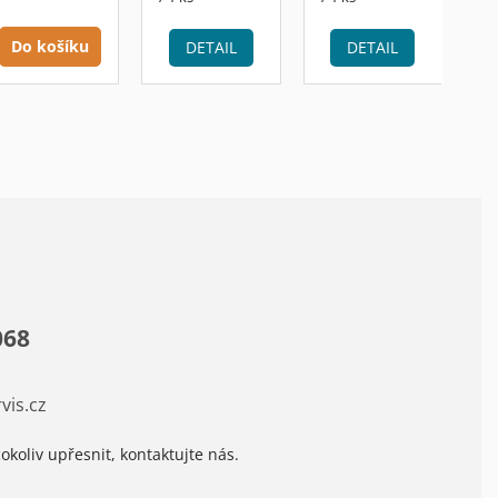
Do košíku
DETAIL
DETAIL
068
vis.cz
okoliv upřesnit, kontaktujte nás.