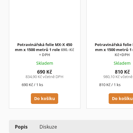
Potravinářská folie MX-X 450
Potravinářská folie
mm x 1500 metrů 1 role
690.-Kč
mm x 1500 metrů 1 
+ DPH
Kč+DPH
Skladem
Skladem
690 Kč
810 Kč
834,90 Kč včetně DPH
980,10 Kč včetn
Měrná
Měrná
690 Kč / 1 ks
810 Kč / 1 ks
cena:
cena:
Do košíku
Do košíku
Popis
Diskuze