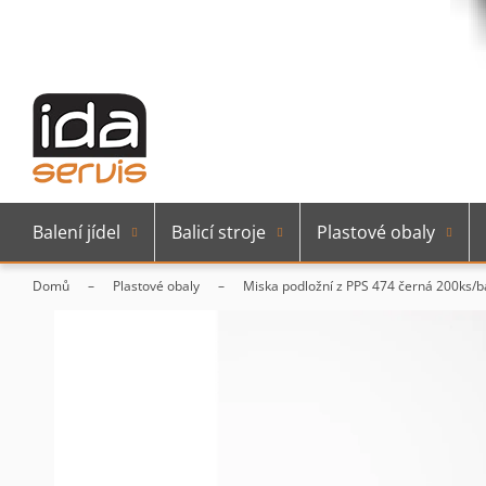
Balení jídel
Balicí stroje
Plastové obaly
Domů
Plastové obaly
Miska podložní z PPS 474 černá 200ks/b