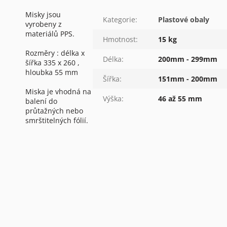
Misky jsou
Kategorie
:
Plastové obaly
vyrobeny z
materiálů PPS.
Hmotnost
:
15 kg
Rozměry : délka x
Délka
:
200mm - 299mm
šířka 335 x 260 ,
hloubka 55 mm
Šířka
:
151mm - 200mm
Miska je vhodná na
Výška
:
46 až 55 mm
balení do
průtažných nebo
smrštitelných fólií.