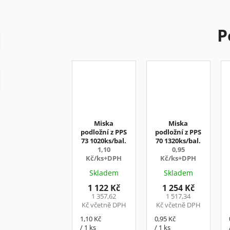
P
Miska
Miska
podložní z PPS
podložní z PPS
73 1020ks/bal.
70 1320ks/bal.
1,10
0,95
Kč/ks+DPH
Kč/ks+DPH
Skladem
Skladem
1 122 Kč
1 254 Kč
1 357,62
1 517,34
Kč včetně DPH
Kč včetně DPH
Měrná
Měrná
1,10 Kč
0,95 Kč
cena:
cena:
/ 1 ks
/ 1 ks