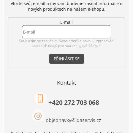
Vložte svůj e-mail a my vám budeme zasílat informace o
nových produktech na našem e-shopu.
E-mail
Souhlasím se zasíláním Newsletterů a povoluji
zpracování
osobních údajů pro marketingové účely. *
PŘIHLÁSIT SE
Kontakt
+420 272 703 068
objednavky
@
idaservis.cz