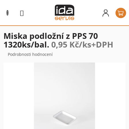
Přejít
na
N
obsah
k
Miska podložní z PPS 70
1320ks/bal.
0,95 Kč/ks+DPH
Průměrné
Podrobnosti hodnocení
hodnocení
produktu
je
0,0
z
5
hvězdiček.