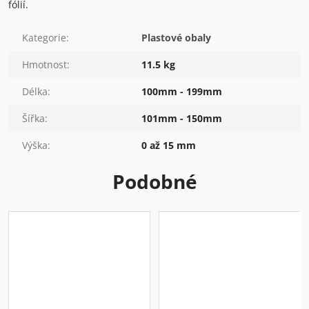
fólií.
Kategorie
:
Plastové obaly
Hmotnost
:
11.5 kg
Délka
:
100mm - 199mm
Šířka
:
101mm - 150mm
Výška
:
0 až 15 mm
Podobné