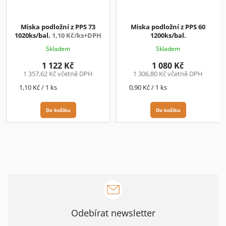
Miska podložní z PPS 73
Miska podložní z PPS 60
1020ks/bal.
1,10 Kč/ks+DPH
1200ks/bal.
Skladem
Skladem
1 122 Kč
1 080 Kč
1 357,62 Kč včetně DPH
1 306,80 Kč včetně DPH
Měrná
Měrná
1,10 Kč / 1 ks
0,90 Kč / 1 ks
cena:
cena:
Do košíku
Do košíku
Odebírat newsletter