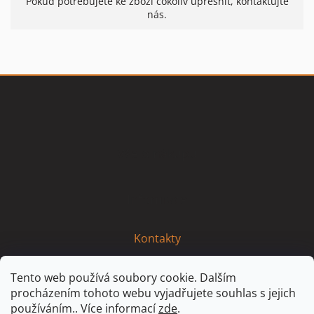
Pokud potřebujete ke zboží cokoliv upřesnit, kontaktujte
nás.
Z
á
p
a
t
Vše o nákupu
í
Informace
Kontakty
Tento web používá soubory cookie. Dalším
procházením tohoto webu vyjadřujete souhlas s jejich
používáním.. Více informací
zde
.