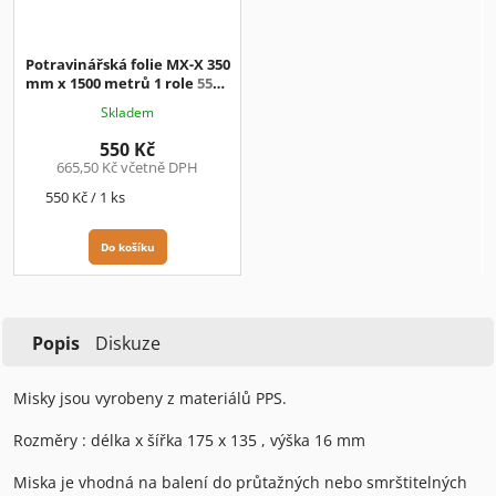
Potravinářská folie MX-X 350
mm x 1500 metrů 1 role
550.-
Kč + DPH
Skladem
550 Kč
665,50 Kč včetně DPH
Měrná
550 Kč / 1 ks
cena:
Do košíku
Popis
Diskuze
Misky jsou vyrobeny z materiálů PPS.
Rozměry : délka x šířka 175 x 135 , výška 16 mm
Miska je vhodná na balení do průtažných nebo smrštitelných