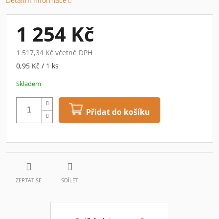
Detailní informace
1 254 Kč
1 517,34 Kč včetně DPH
Měrná
0,95 Kč / 1 ks
cena:
Skladem
Přidat do košíku
ZEPTAT SE
SDÍLET