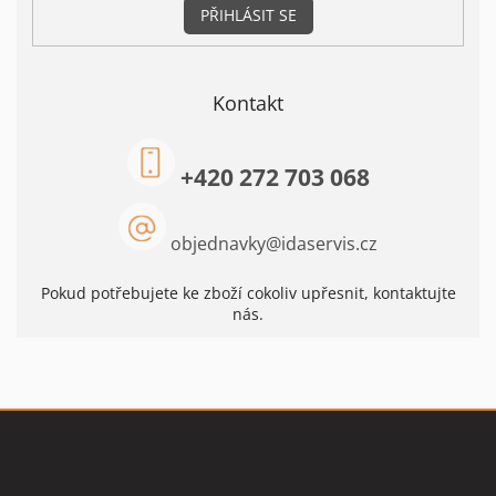
PŘIHLÁSIT SE
Kontakt
+420 272 703 068
objednavky
@
idaservis.cz
Pokud potřebujete ke zboží cokoliv upřesnit, kontaktujte
nás.
Z
á
p
a