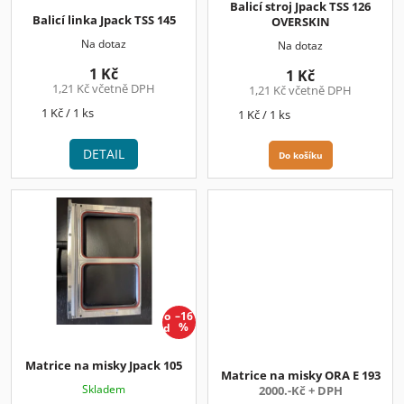
Balicí stroj Jpack TSS 126
u
Balicí linka Jpack TSS 145
OVERSKIN
k
Na dotaz
Na dotaz
t
1 Kč
ů
1 Kč
1,21 Kč včetně DPH
1,21 Kč včetně DPH
Měrná
1 Kč / 1 ks
Měrná
1 Kč / 1 ks
cena:
cena:
DETAIL
Do košíku
o
–16
d
%
Matrice na misky Jpack 105
Matrice na misky ORA E 193
Skladem
2000.-Kč + DPH