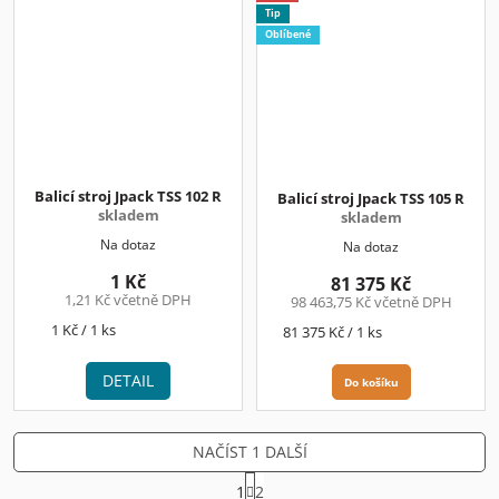
Tip
Oblíbené
Balicí stroj Jpack TSS 102 R
Balicí stroj Jpack TSS 105 R
skladem
skladem
Na dotaz
Na dotaz
1 Kč
81 375 Kč
1,21 Kč včetně DPH
98 463,75 Kč včetně DPH
Měrná
1 Kč / 1 ks
Měrná
81 375 Kč / 1 ks
cena:
cena:
DETAIL
Do košíku
NAČÍST 1 DALŠÍ
S
1
2
t