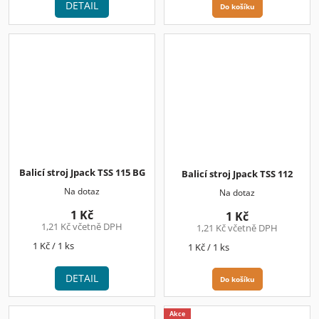
DETAIL
Do košíku
Balicí stroj Jpack TSS 115 BG
Balicí stroj Jpack TSS 112
Na dotaz
Na dotaz
1 Kč
1 Kč
1,21 Kč včetně DPH
1,21 Kč včetně DPH
Měrná
1 Kč / 1 ks
Měrná
1 Kč / 1 ks
cena:
cena:
DETAIL
Do košíku
Akce