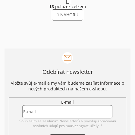
O
r
13
položek celkem
v
á
l
NAHORU
n
á
k
o
d
v
a
á
c
n
í
í
p
r
v
k
Odebírat newsletter
y
v
ý
Vložte svůj e-mail a my vám budeme zasílat informace o
p
nových produktech na našem e-shopu.
i
s
E-mail
u
Souhlasím se zasíláním Newsletterů a povoluji
zpracování
osobních údajů pro marketingové účely. *