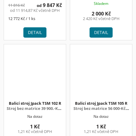
Skladem
9 847 Kč
11 816 Kč
od
od 11 914,87 Kč včetně DPH
2 000 Kč
Měrná
12 772 Kč / 1 ks
2 420 Kč včetně DPH
cena:
DETAIL
DETAIL
Balicí stroj Jpack TSM 102 R
Balicí stroj Jpack TSM 105 R
Stroj bez matrice 39 900.-Kč +
Stroj bez matrice 56 000-Kč +
DPH
DPH
Na dotaz
Na dotaz
1 Kč
1 Kč
1,21 Kč včetně DPH
1,21 Kč včetně DPH