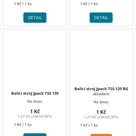
Měrná
Měrná
1 Kč / 1 ks
1 Kč / 1 ks
cena:
cena:
DETAIL
DETAIL
Balicí stroj Jpack TSS 125 BG
Balicí stroj Jpack TSS 135
skladem
Na dotaz
Na dotaz
1 Kč
1 Kč
1,21 Kč včetně DPH
1,21 Kč včetně DPH
Měrná
1 Kč / 1 ks
Měrná
1 Kč / 1 ks
cena:
cena: