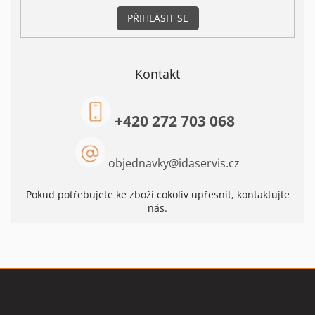
PŘIHLÁSIT SE
Kontakt
+420 272 703 068
objednavky
@
idaservis.cz
Pokud potřebujete ke zboží cokoliv upřesnit, kontaktujte
nás.
Z
á
p