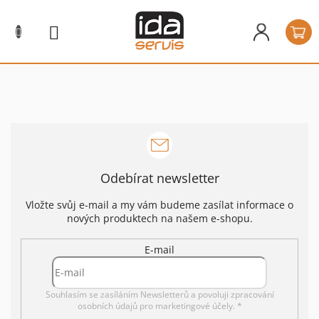
Přejít
na
N
obsah
k
Odebírat newsletter
Vložte svůj e-mail a my vám budeme zasílat informace o
nových produktech na našem e-shopu.
E-mail
Souhlasím se zasíláním Newsletterů a povoluji
zpracování
osobních údajů pro marketingové účely. *