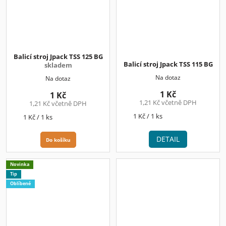
Balicí stroj Jpack TSS 125 BG
Balicí stroj Jpack TSS 115 BG
skladem
Na dotaz
Na dotaz
1 Kč
1 Kč
1,21 Kč včetně DPH
1,21 Kč včetně DPH
Měrná
1 Kč / 1 ks
Měrná
1 Kč / 1 ks
cena:
cena:
DETAIL
Do košíku
Novinka
Tip
Oblíbené