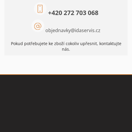
+420 272 703 068
objednavky
@
idaservis.cz
Pokud potřebujete ke zboží cokoliv upřesnit, kontaktujte
nás.
Z
á
p
a
t
Vše o nákupu
í
Informace