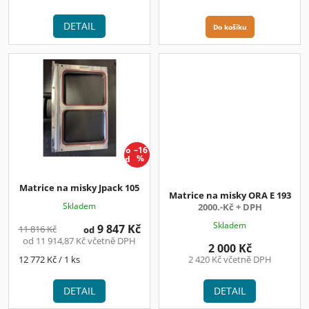
cena:
cena:
DETAIL
Do košíku
o
–16
d
%
Matrice na misky Jpack 105
Matrice na misky ORA E 193
Skladem
2000.-Kč + DPH
Skladem
9 847 Kč
11 816 Kč
od
od 11 914,87 Kč včetně DPH
2 000 Kč
Měrná
12 772 Kč / 1 ks
2 420 Kč včetně DPH
cena:
DETAIL
DETAIL