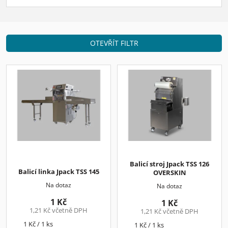
OTEVŘÍT FILTR
V
ý
p
i
s
p
r
o
d
Balicí stroj Jpack TSS 126
u
Balicí linka Jpack TSS 145
OVERSKIN
k
Na dotaz
Na dotaz
t
1 Kč
ů
1 Kč
1,21 Kč včetně DPH
1,21 Kč včetně DPH
Měrná
1 Kč / 1 ks
Měrná
1 Kč / 1 ks