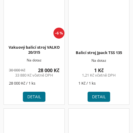
–6 %
Vakuový balicí stroj VALKO
20/315
Balicí stroj Jpack TSS 135
Na dotaz
Na dotaz
28 000 Kč
1 Kč
30 000 Kč
33 880 Kč včetně DPH
1,21 Kč včetně DPH
Měrná
Měrná
28 000 Kč / 1 ks
1 Kč / 1 ks
cena:
cena:
DETAIL
DETAIL