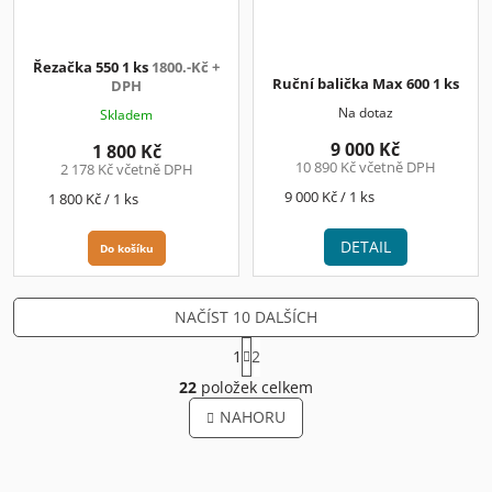
Řezačka 550 1 ks
1800.-Kč +
Ruční balička Max 600 1 ks
DPH
Na dotaz
Skladem
9 000 Kč
1 800 Kč
10 890 Kč včetně DPH
2 178 Kč včetně DPH
Měrná
9 000 Kč / 1 ks
Měrná
1 800 Kč / 1 ks
cena:
cena:
DETAIL
Do košíku
NAČÍST 10 DALŠÍCH
S
1
2
t
O
r
22
položek celkem
v
á
l
NAHORU
n
á
k
o
d
v
a