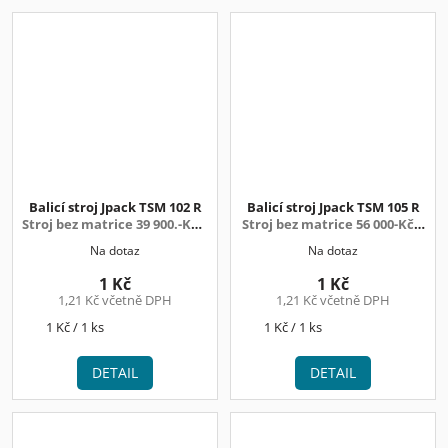
Balicí stroj Jpack TSM 102 R
Balicí stroj Jpack TSM 105 R
Stroj bez matrice 39 900.-Kč +
Stroj bez matrice 56 000-Kč +
DPH
DPH
Na dotaz
Na dotaz
1 Kč
1 Kč
1,21 Kč včetně DPH
1,21 Kč včetně DPH
Měrná
Měrná
1 Kč / 1 ks
1 Kč / 1 ks
cena:
cena:
DETAIL
DETAIL