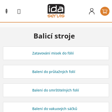
Přejít
na
N
obsah
k
Balicí stroje
Zatavování misek do fólií
Balení do průtažných folií
Balení do smrštitelných folií
Balení do vakuových sáčků