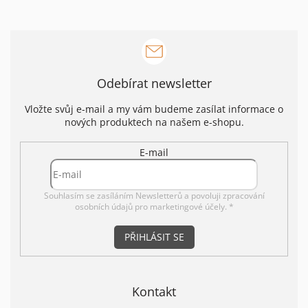
á
c
n
í
í
p
r
v
k
Odebírat newsletter
y
v
ý
Vložte svůj e-mail a my vám budeme zasílat informace o
p
nových produktech na našem e-shopu.
i
s
E-mail
u
Souhlasím se zasíláním Newsletterů a povoluji
zpracování
osobních údajů pro marketingové účely. *
PŘIHLÁSIT SE
Kontakt