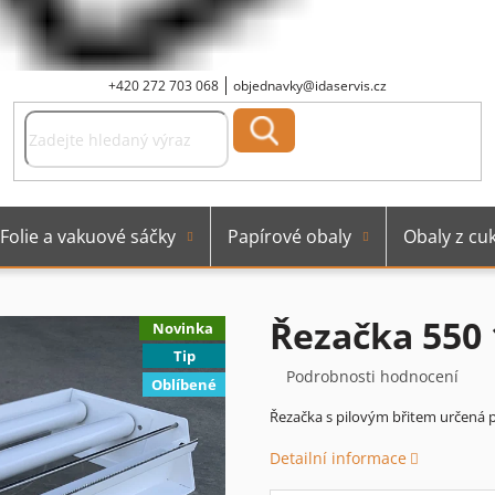
+420 272 703 068
objednavky@idaservis.cz
Folie a vakuové sáčky
Papírové obaly
Obaly z cuk
Řezačka 550 
Novinka
Tip
Průměrné
Podrobnosti hodnocení
Oblíbené
hodnocení
Řezačka s pilovým břitem určená pr
produktu
je
Detailní informace
0,0
z