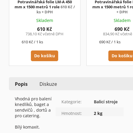
Potravinářská folie LM-A 450
Potravinářská folie
mm x 1500 metrů 1 role
610 Kč /
mm x 1500 metrů 1 r
ks + DPH
+ DPH
Skladem
Skladem
610 Kč
690 Kč
738,10 Kč včetně DPH
834,90 Kč včetn
Měrná
Měrná
610 Kč / 1 ks
690 Kč / 1 ks
cena:
cena:
Do košíku
Do košíku
Popis
Diskuze
Vhodná pro balení
Kategorie
:
Balicí stroje
knedlíků, baget a
sendvičů , dortů a
Hmotnost
:
2 kg
pro catering.
Bílý komaxit.