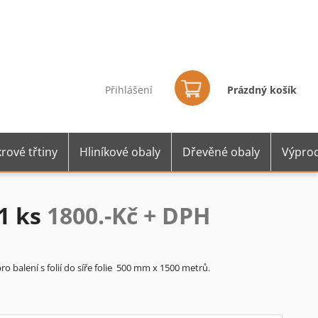
Nákupní
košík
Přihlášení
Prázdný košík
rové třtiny
Hliníkové obaly
Dřevěné obaly
Výprod
1 ks
1800.-Kč + DPH
o balení s folií do síře folie 500 mm x 1500 metrů.