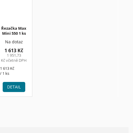
Řezačka Max
Mini 550 1 ks
Na dotaz
1 613 Kč
1 951,73
Kč včetně DPH
Měrná
1 613 Kč
cena:
/ 1 ks
DETAIL