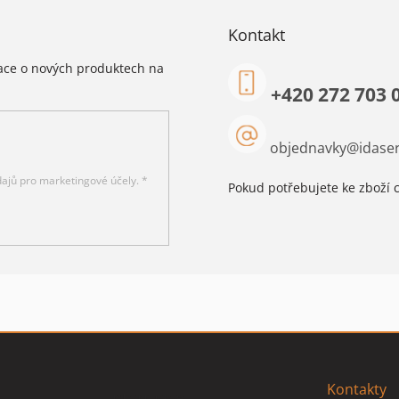
Kontakt
mace o nových produktech na
+420 272 703 
objednavky
@
idaser
ajů pro marketingové účely. *
Pokud potřebujete ke zboží c
Kontakty
Informace