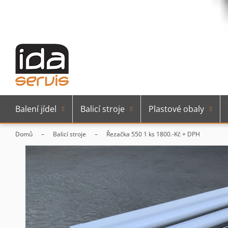
Balení jídel
Balicí stroje
Plastové obaly
Domů
Balicí stroje
Řezačka 550 1 ks
1800.-Kč + DPH