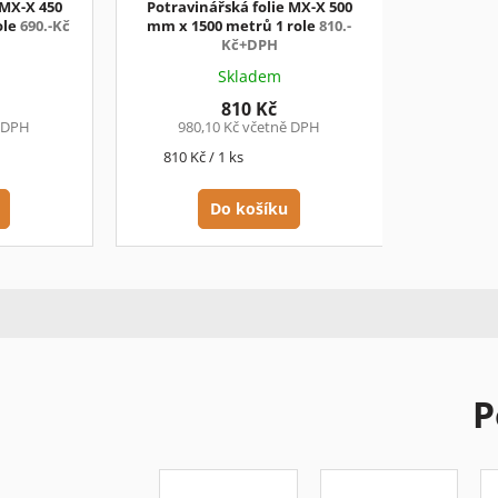
 MX-X 450
Potravinářská folie MX-X 500
ole
690.-Kč
mm x 1500 metrů 1 role
810.-
Kč+DPH
Skladem
810 Kč
ě DPH
980,10 Kč včetně DPH
Měrná
810 Kč / 1 ks
cena:
Do košíku
P