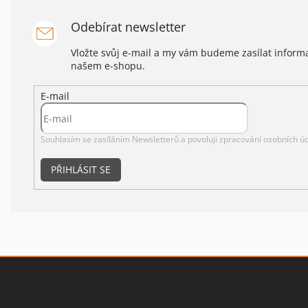
Odebírat newsletter
Vložte svůj e-mail a my vám budeme zasílat infor
našem e-shopu.
E-mail
Souhlasím se zasíláním Newsletterů a povoluji
zpracování osobních úd
PŘIHLÁSIT SE
Z
á
p
Vše o nákupu