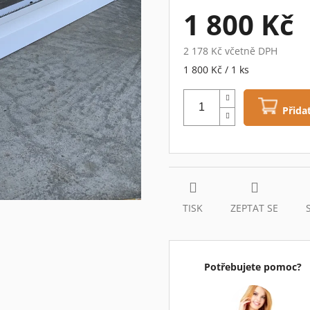
5
1 800 Kč
hvězdiček.
2 178 Kč včetně DPH
Měrná
1 800 Kč / 1 ks
cena:
Přida
TISK
ZEPTAT SE
Potřebujete pomoc?