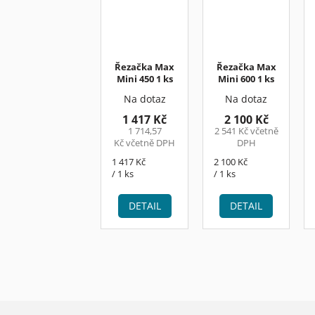
Řezačka Max
Řezačka Max
Mini 450 1 ks
Mini 600 1 ks
Na dotaz
Na dotaz
1 417 Kč
2 100 Kč
1 714,57
2 541 Kč včetně
Kč včetně DPH
DPH
Měrná
Měrná
1 417 Kč
2 100 Kč
cena:
cena:
/ 1 ks
/ 1 ks
DETAIL
DETAIL