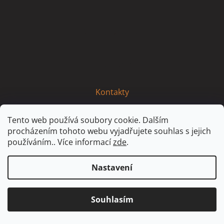
p
a
t
Vše o nákupu
í
Informace
Kontakty
Tento web používá soubory cookie. Dalším
procházením tohoto webu vyjadřujete souhlas s jejich
používáním.. Více informací
zde
.
Nastavení
Vytvořil Shoptet
Partner: MirandaMedia Group, s.r.o.
Souhlasím
© 2021 Idaservis - Všechna práva vyhrazena