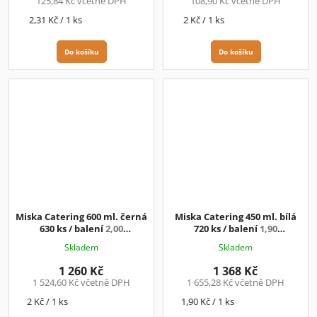
125,84 Kč včetně DPH
108,90 Kč včetně DPH
Měrná
Měrná
2,31 Kč / 1 ks
2 Kč / 1 ks
cena:
cena:
Do košíku
Do košíku
Miska Catering 600 ml. černá
Miska Catering 450 ml. bílá
630 ks / balení
2,00
720 ks / balení
1,90
Kč/ks+DPH
Kč/ks+DPH
Skladem
Skladem
1 260 Kč
1 368 Kč
1 524,60 Kč včetně DPH
1 655,28 Kč včetně DPH
Měrná
Měrná
2 Kč / 1 ks
1,90 Kč / 1 ks
cena:
cena: