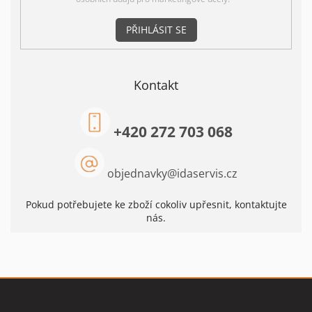
PŘIHLÁSIT SE
Kontakt
+420 272 703 068
objednavky
@
idaservis.cz
Pokud potřebujete ke zboží cokoliv upřesnit, kontaktujte
nás.
Z
á