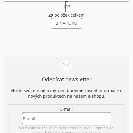
S
1
3
t
O
r
29
položek celkem
v
á
l
NAHORU
n
á
k
o
d
v
a
á
c
n
í
í
p
r
v
k
Odebírat newsletter
y
v
ý
Vložte svůj e-mail a my vám budeme zasílat informace o
p
nových produktech na našem e-shopu.
i
s
E-mail
u
Souhlasím se zasíláním Newsletterů a povoluji
zpracování
osobních údajů pro marketingové účely. *