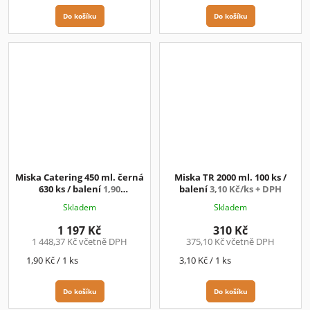
Do košíku
Do košíku
Miska Catering 450 ml. černá
Miska TR 2000 ml. 100 ks /
630 ks / balení
1,90
balení
3,10 Kč/ks + DPH
Kč/ks+DPH
Skladem
Skladem
1 197 Kč
310 Kč
1 448,37 Kč včetně DPH
375,10 Kč včetně DPH
Měrná
Měrná
1,90 Kč / 1 ks
3,10 Kč / 1 ks
cena:
cena:
Do košíku
Do košíku