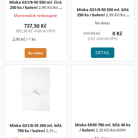
Miska GS1/8-50 550 ml. čirá
u
250 ks / balení
2,95 Kč/ks +
Miska GS1/8-50 550 ml. bílá
k
DPH
250 ks / balení
2,95 Kč/ks +
Momentálně nedostupné
t
DPH
Na dotaz
ů
737,50 Kč
892,38 Kč včetně DPH
0 Kč
737,50 Kč
0 Kč včetně DPH
Měrná
2,95 Kč / 1 ks
cena:
DETAIL
Do košíku
Miska ER80 780 ml. bílá 40 ks
Miska GS1/8-35 350 ml. bílá
/ balení
2,25 Kč/ks+DPH
750 ks / balení
2,31
Kč/ks+DPH