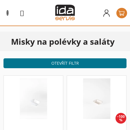
Přejít
na
N
obsah
k
Misky na polévky a saláty
OTEVŘÍT FILTR
V
ý
p
i
s
p
r
–100
%
o
d