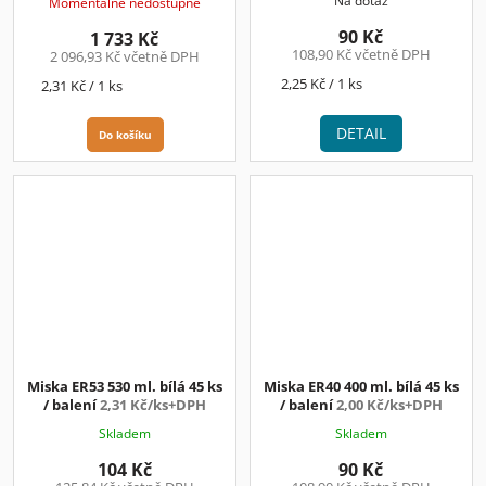
Na dotaz
Momentálně nedostupné
90 Kč
1 733 Kč
108,90 Kč včetně DPH
2 096,93 Kč včetně DPH
Měrná
2,25 Kč / 1 ks
Měrná
2,31 Kč / 1 ks
cena:
cena:
DETAIL
Do košíku
Miska ER53 530 ml. bílá 45 ks
Miska ER40 400 ml. bílá 45 ks
/ balení
2,31 Kč/ks+DPH
/ balení
2,00 Kč/ks+DPH
Skladem
Skladem
104 Kč
90 Kč