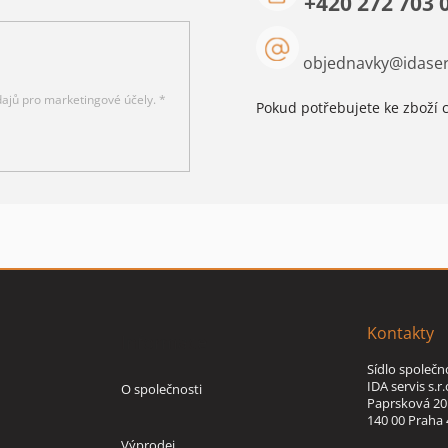
+420 272 703 
objednavky
@
idaser
ajů pro marketingové účely. *
Pokud potřebujete ke zboží c
Kontakty
Informace
Sídlo společn
IDA servis s.r.
O společnosti
Paprsková 20
140 00 Praha 
Výprodej