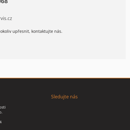
068
vis.cz
okoliv upřesnit, kontaktujte nás.
Sledujte nás
osti
o.
4