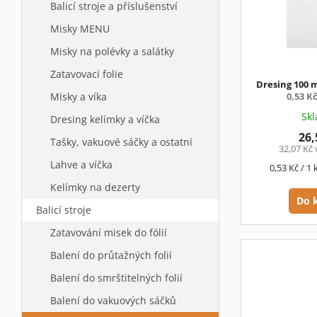
s
a
Balicí stroje a příslušenství
p
n
Misky MENU
r
n
o
í
Misky na polévky a salátky
d
p
Zatavovací folie
u
a
Dresing 100 m
k
n
Misky a víka
0,53 K
t
e
Sk
Dresing kelímky a víčka
ů
l
26,
Tašky, vakuové sáčky a ostatní
32,07 Kč
Lahve a víčka
Měrná
0,53 Kč / 1 
cena:
Kelímky na dezerty
Do 
Balicí stroje
Zatavování misek do fólií
Balení do průtažných folií
Balení do smrštitelných folií
Balení do vakuových sáčků