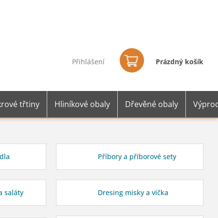
Nákupní
košík
Přihlášení
Prázdný košík
rové třtiny
Hliníkové obaly
Dřevěné obaly
Výprod
dla
Příbory a příborové sety
a saláty
Dresing misky a víčka