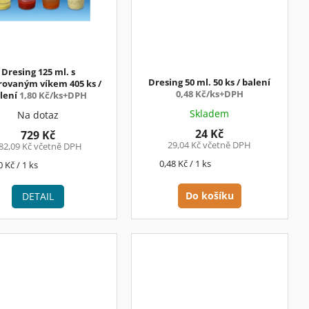
Dresing 125 ml. s
Dresing 50 ml. 50 ks / balení
rovaným víkem 405 ks /
0,48 Kč/ks+DPH
lení
1,80 Kč/ks+DPH
Skladem
Na dotaz
24 Kč
729 Kč
29,04 Kč včetně DPH
82,09 Kč včetně DPH
Měrná
0,48 Kč / 1 ks
rná
0 Kč / 1 ks
cena:
a:
Do košíku
DETAIL