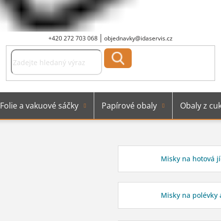
+420 272 703 068
objednavky@idaservis.cz
Folie a vakuové sáčky
Papírové obaly
Obaly z cuk
Misky na hotová jí
Misky na polévky 