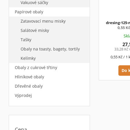
Vakuové sáčky
Papírové obaly
Zatavovací menu misky
dresing-125-m
0,55 K
Salátové misky
Sk
Tašky
27,
Obaly na toasty, bagety, tortily
33,28 Kč
Měrná
0,55 Kč / 1 
Kelímky
cena:
Obaly z cukrové třtiny
Do 
Hliníkové obaly
Dřevěné obaly
Výprodej
Cena