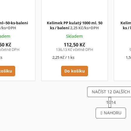
l--50-ks-baleni
Kelímek PP kulatý 1000 ml. 50
Kelím
č/ks+DPH
ks / balení
2,25 Kč/ks+DPH
ks /
ladem
Skladem
50 Kč
112,50 Kč
 včetně DPH
136,13 Kč včetně DPH
Měrná
Mě
ks
2,25 Kč / 1 ks
1,5
cena:
cen
košíku
Do košíku
NAČÍST 12 DALŠÍCH
S
1
14
t
O
r
v
NAHORU
á
l
n
á
k
d
o