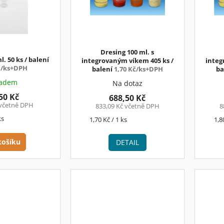
Dresing 100 ml. s
l. 50 ks / balení
integrovaným víkem 405 ks /
integ
č/ks+DPH
balení
1,70 Kč/ks+DPH
ba
ladem
Na dotaz
50 Kč
688,50 Kč
 včetně DPH
833,09 Kč včetně DPH
8
ks
Měrná
Mě
1,70 Kč / 1 ks
1,8
cena:
cen
košíku
DETAIL