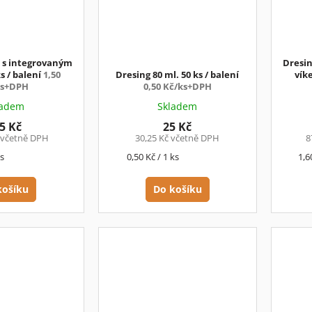
. s integrovaným
Dresin
s / balení
1,50
Dresing 80 ml. 50 ks / balení
vík
ks+DPH
0,50 Kč/ks+DPH
ladem
Skladem
5 Kč
25 Kč
 včetně DPH
30,25 Kč včetně DPH
8
Měrná
Mě
ks
0,50 Kč / 1 ks
1,6
cena:
cen
košíku
Do košíku