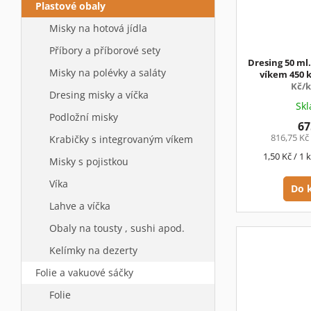
Plastové obaly
Misky na hotová jídla
Příbory a příborové sety
Dresing 50 ml
Misky na polévky a saláty
víkem 450 k
Kč/
Dresing misky a víčka
Sk
Podložní misky
67
816,75 Kč
Krabičky s integrovaným víkem
Měrná
1,50 Kč / 1 
Misky s pojistkou
cena:
Víka
Do 
Lahve a víčka
Obaly na tousty , sushi apod.
Kelímky na dezerty
Folie a vakuové sáčky
Folie