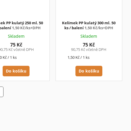
ek PP kulatý 250 ml. 50
Kelímek PP kulatý 300 ml. 50
 balení
1,50 Kč/ks+DPH
ks / balení
1,50 Kč/ks+DPH
Skladem
Skladem
75 Kč
75 Kč
90,75 Kč včetně DPH
90,75 Kč včetně DPH
rná
Měrná
0 Kč / 1 ks
1,50 Kč / 1 ks
a:
cena:
Do košíku
Do košíku