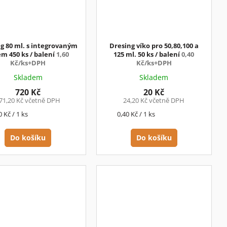
g 80 ml. s integrovaným
Dresing víko pro 50,80,100 a
em 450 ks / balení
1,60
125 ml. 50 ks / balení
0,40
Kč/ks+DPH
Kč/ks+DPH
Skladem
Skladem
720 Kč
20 Kč
71,20 Kč včetně DPH
24,20 Kč včetně DPH
rná
Měrná
0 Kč / 1 ks
0,40 Kč / 1 ks
a:
cena:
Do košíku
Do košíku