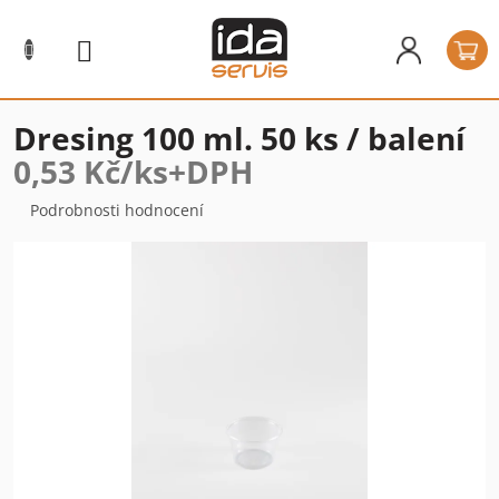
Přejít
na
N
obsah
k
Dresing 100 ml. 50 ks / balení
0,53 Kč/ks+DPH
Průměrné
Podrobnosti hodnocení
hodnocení
produktu
je
0,0
z
5
hvězdiček.