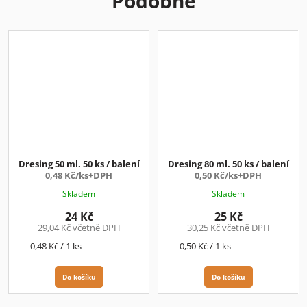
Podobné
Dresing 50 ml. 50 ks / balení
Dresing 80 ml. 50 ks / balení
0,48 Kč/ks+DPH
0,50 Kč/ks+DPH
Skladem
Skladem
24 Kč
25 Kč
29,04 Kč včetně DPH
30,25 Kč včetně DPH
Měrná
Měrná
0,48 Kč / 1 ks
0,50 Kč / 1 ks
cena:
cena:
Do košíku
Do košíku