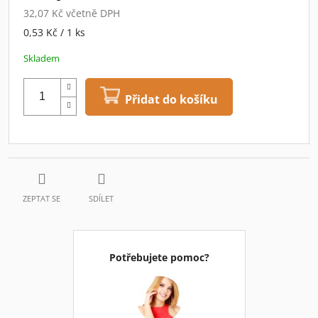
32,07 Kč včetně DPH
Měrná
0,53 Kč / 1 ks
cena:
Skladem
Přidat do košíku
ZEPTAT SE
SDÍLET
Potřebujete pomoc?