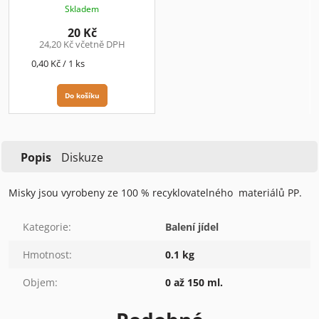
Kč/ks+DPH
Skladem
20 Kč
24,20 Kč včetně DPH
Měrná
0,40 Kč / 1 ks
cena:
Do košíku
Popis
Diskuze
Misky jsou vyrobeny ze 100 % recyklovatelného materiálů PP.
Kategorie
:
Balení jídel
Hmotnost
:
0.1 kg
Objem
:
0 až 150 ml.