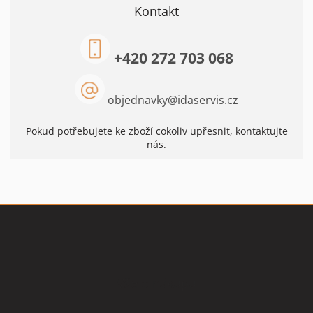
Kontakt
+420 272 703 068
objednavky
@
idaservis.cz
Pokud potřebujete ke zboží cokoliv upřesnit, kontaktujte
nás.
Z
á
p
a
t
Vše o nákupu
í