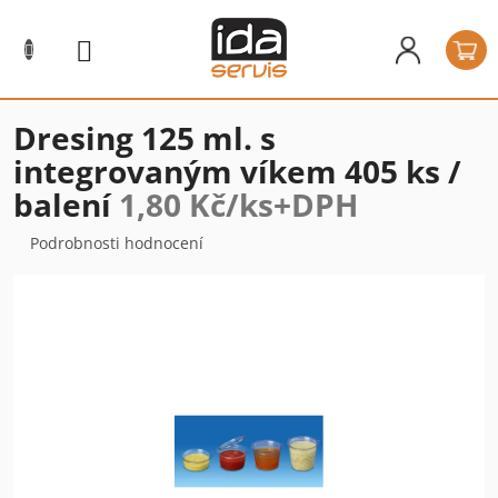
Přejít
na
N
obsah
k
Dresing 125 ml. s
integrovaným víkem 405 ks /
balení
1,80 Kč/ks+DPH
Průměrné
Podrobnosti hodnocení
hodnocení
produktu
je
0,0
z
5
hvězdiček.