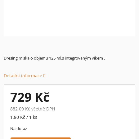
Dresing miska o objemu 125 ml.s integrovaným víkem .
Detailní informace
729 Kč
882,09 Kč včetně DPH
Měrná
1,80 Kč / 1 ks
cena:
Na dotaz