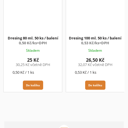
Dresing 80 ml. 50 ks / balení
Dresing 100 ml. 50 ks / balení
0,50 Kč/ks+DPH
0,53 Kč/ks+DPH
Skladem
Skladem
25 Kč
26,50 Kč
30,25 Kč včetně DPH
32,07 Kč včetně DPH
Měrná
Měrná
0,50 Kč / 1 ks
0,53 Kč / 1 ks
cena:
cena:
Do košíku
Do košíku