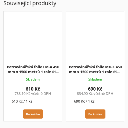
Související produkty
Potravinářská folie LM-A 450
Potravinářská folie MX-X 450
mm x 1500 metrů 1 role
610
mm x 1500 metrů 1 role
690.-
Kč / ks + DPH
Kč + DPH
Skladem
Skladem
610 Kč
690 Kč
738,10 Kč včetně DPH
834,90 Kč včetně DPH
Měrná
Měrná
610 Kč / 1 ks
690 Kč / 1 ks
cena:
cena:
Do košíku
Do košíku