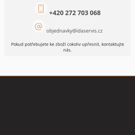
+420 272 703 068
objednavky
@
idaservis.cz
Pokud potřebujete ke zboží cokoliv upřesnit, kontaktujte
nás.
Z
á
p
a
t
Vše o nákupu
í
Informace