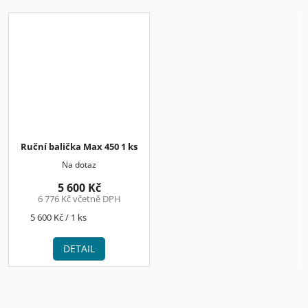
Ruční balička Max 450 1 ks
Na dotaz
5 600 Kč
6 776 Kč včetně DPH
Měrná
5 600 Kč / 1 ks
cena:
DETAIL