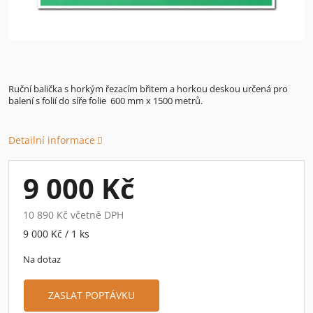
Ruční balička s horkým řezacím břitem a horkou deskou určená pro
balení s folií do síře folie 600 mm x 1500 metrů.
Detailní informace
9 000 Kč
10 890 Kč včetně DPH
Měrná
9 000 Kč / 1 ks
cena:
Na dotaz
ZASLAT POPTÁVKU