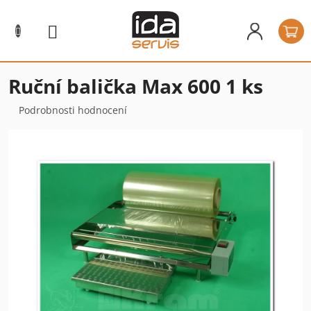
Přejít
na
N
obsah
k
Ruční balička Max 600 1 ks
Průměrné
Podrobnosti hodnocení
hodnocení
produktu
je
0,0
z
5
hvězdiček.