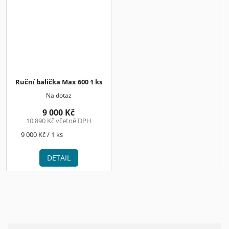
Ruční balička Max 600 1 ks
Na dotaz
9 000 Kč
10 890 Kč včetně DPH
Měrná
9 000 Kč / 1 ks
cena:
DETAIL