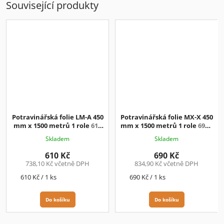
Související produkty
Potravinářská folie LM-A 450
Potravinářská folie MX-X 450
mm x 1500 metrů 1 role
610
mm x 1500 metrů 1 role
690.-
Kč / ks + DPH
Kč + DPH
Skladem
Skladem
610 Kč
690 Kč
738,10 Kč včetně DPH
834,90 Kč včetně DPH
Měrná
Měrná
610 Kč / 1 ks
690 Kč / 1 ks
cena:
cena:
Do košíku
Do košíku