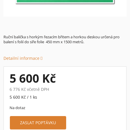
Ruční balička s horkým řezacím břitem a horkou deskou určená pro
balení s folií do síře folie 450 mm x 1500 metrů.
Detailní informace
5 600 Kč
6 776 Kč včetně DPH
Měrná
5 600 Kč / 1 ks
cena:
Na dotaz
ZASLAT POPTÁVKU