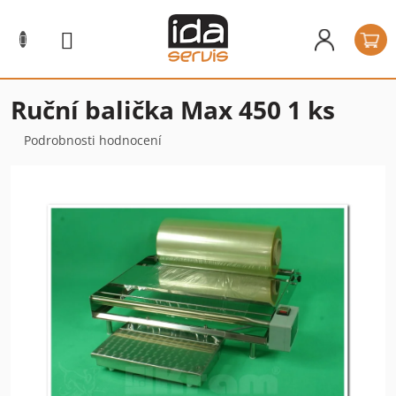
Přejít
na
N
obsah
k
Ruční balička Max 450 1 ks
Průměrné
Podrobnosti hodnocení
hodnocení
produktu
je
0,0
z
5
hvězdiček.