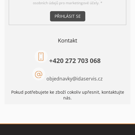
osobních údajů pro marketingové účely. *
PŘIHLÁSIT SE
Kontakt
+420 272 703 068
objednavky
@
idaservis.cz
Pokud potřebujete ke zboží cokoliv upřesnit, kontaktujte
nás.
Z
á