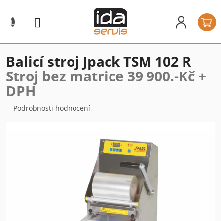
Přejít
na
N
obsah
k
Balicí stroj Jpack TSM 102 R
Stroj bez matrice 39 900.-Kč +
DPH
Průměrné
Podrobnosti hodnocení
hodnocení
produktu
je
0,0
z
5
hvězdiček.