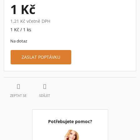
1 Kč
1,21 Kč včetně DPH
Měrná
1 Kč / 1 ks
cena:
Na dotaz
ZASLAT POPTÁVKU
ZEPTAT SE
SDÍLET
Potřebujete pomoc?