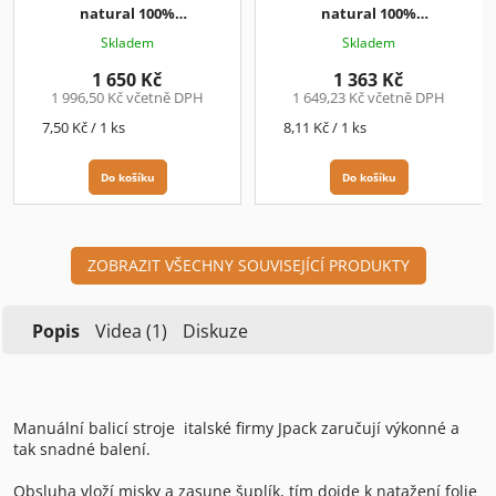
natural 100%
natural 100%
KOMPOSTOVATELNÁ 220 ks /
KOMPOSTOVATELNÁ 168 ks /
Skladem
Skladem
balení
7,50 Kč / ks + DPH
balení
8,11 Kč / ks + DPH
1 650 Kč
1 363 Kč
1 996,50 Kč včetně DPH
1 649,23 Kč včetně DPH
Měrná
Měrná
7,50 Kč / 1 ks
8,11 Kč / 1 ks
cena:
cena:
Do košíku
Do košíku
ZOBRAZIT VŠECHNY SOUVISEJÍCÍ PRODUKTY
Popis
Videa (1)
Diskuze
Manuální balicí stroje italské firmy Jpack zaručují výkonné a
tak snadné balení.
Obsluha vloží misky a zasune šuplík, tím dojde k natažení folie