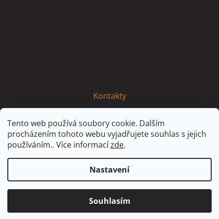
p
a
t
Vše o nákupu
í
Informace
Kontakty
Tento web používá soubory cookie. Dalším
procházením tohoto webu vyjadřujete souhlas s jejich
používáním.. Více informací
zde
.
Nastavení
Vytvořil Shoptet
Partner: MirandaMedia Group, s.r.o.
Souhlasím
© 2021 Idaservis - Všechna práva vyhrazena