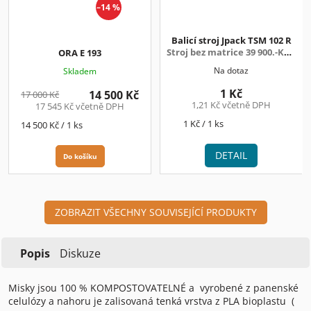
–14 %
A
R
M
A
Balicí stroj Jpack TSM 102 R
Stroj bez matrice 39 900.-Kč +
ORA E 193
DPH
Na dotaz
Skladem
1 Kč
14 500 Kč
17 000 Kč
1,21 Kč včetně DPH
17 545 Kč včetně DPH
Měrná
1 Kč / 1 ks
Měrná
14 500 Kč / 1 ks
cena:
cena:
DETAIL
Do košíku
ZOBRAZIT VŠECHNY SOUVISEJÍCÍ PRODUKTY
Popis
Diskuze
Misky jsou 100 % KOMPOSTOVATELNÉ a vyrobené z panenské
celulózy a nahoru je zalisovaná tenká vrstva z PLA bioplastu (