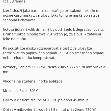
cca 3 gramy ),
která slouží jako bariera a zabraňuje prosáknutí tekutin do
nosné části misky z celulózy. Díky tomu je miska po zatavení
schopná uchovávat
hotová jídla několik dní aniž by docházelo k degradaci obalu.
Druhá funkce bioplastové PLA vrstvy je, že slouží k zatavení
folie na misku.
Po použití lze misku rozseparovat a část z celulózy lze
recyklovat do papírového odpadu a PLA do směsného odpadu
nebo celou misku kompostovat.
Rozměry : objem 1150 ml. ,délka x šířka 227 x 178 mm výška 45
mm
Vhodné na studéné i horké aplikace.
Mrazení až do - 30° C.
Ohřev v klasické troubě až 150°C po dobu 45 minut.
Ohřev v mikrovlnné troubě až 5 minut při výkonu 750 W.