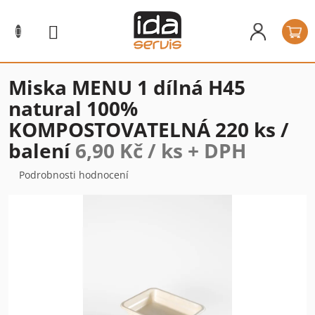
Přejít
na
N
obsah
k
Miska MENU 1 dílná H45
natural 100%
KOMPOSTOVATELNÁ 220 ks /
balení
6,90 Kč / ks + DPH
Průměrné
Podrobnosti hodnocení
hodnocení
produktu
je
0,0
z
5
hvězdiček.