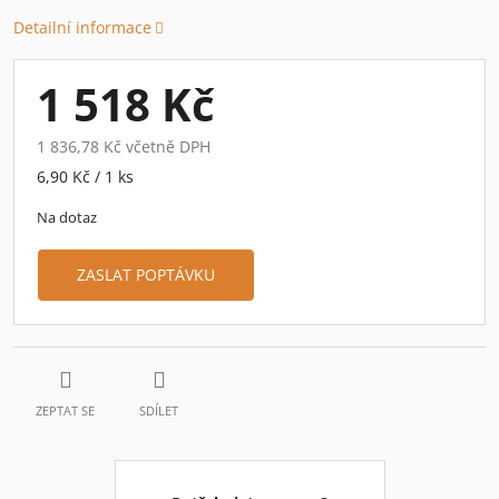
Detailní informace
1 518 Kč
1 836,78 Kč včetně DPH
Měrná
6,90 Kč / 1 ks
cena:
Na dotaz
ZASLAT POPTÁVKU
ZEPTAT SE
SDÍLET