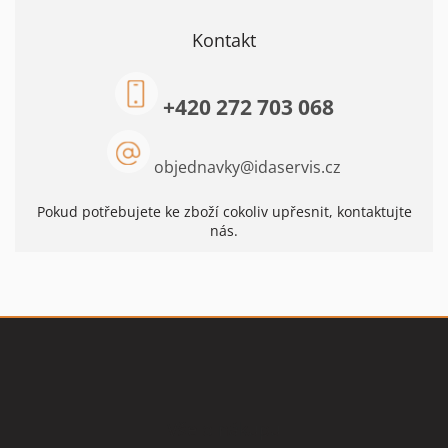
Kontakt
+420 272 703 068
objednavky
@
idaservis.cz
Pokud potřebujete ke zboží cokoliv upřesnit, kontaktujte
nás.
Z
á
p
a
t
Vše o nákupu
í