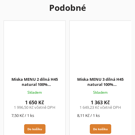
Podobné
Miska MENU 2 dílná H45
Miska MENU 3 dílná H45
natural 100%
natural 100%
KOMPOSTOVATELNÁ 220 ks /
KOMPOSTOVATELNÁ 168 ks /
Skladem
Skladem
balení
7,50 Kč / ks + DPH
balení
8,11 Kč / ks + DPH
1 650 Kč
1 363 Kč
1 996,50 Kč včetně DPH
1 649,23 Kč včetně DPH
Měrná
Měrná
7,50 Kč / 1 ks
8,11 Kč / 1 ks
cena:
cena:
Do košíku
Do košíku