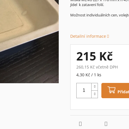
jídel k zatavení folií.
je
0,0
Možnost individuálních cen, volejt
z
5
hvězdiček.
Detailní informace
215 Kč
260,15 Kč včetně DPH
Měrná
4,30 Kč / 1 ks
cena:
Přida