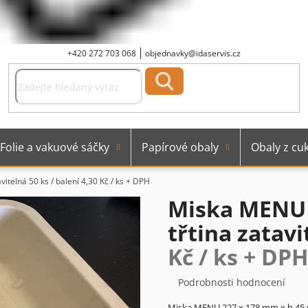
+420 272 703 068
objednavky@idaservis.cz
Folie a vakuové sáčky
Papírové obaly
Obaly z cuk
itelná 50 ks / balení
4,30 Kč / ks + DPH
Miska MENU 
třtina zatavi
Kč / ks + DPH
Průměrné
Podrobnosti hodnocení
hodnocení
Miska MENU 227 x 178 mm x h 45 m
produktu