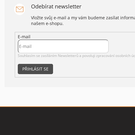
Odebírat newsletter
Vložte svůj e-mail a my vám budeme zasílat infor
našem e-shopu.
E-mail
Souhlasím se zasíláním Newsletterů a povoluji
zpracování osobních úd
PŘIHLÁSIT SE
Z
á
p
Vše o nákupu
a