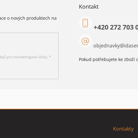
Kontakt
mace o nových produktech na
+420 272 703 
objednavky
@
idaser
ajů pro marketingové účely. *
Pokud potřebujete ke zboží c
Kontakty
Informace