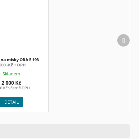
Další
produk
 na misky ORA E 193
000.-Kč + DPH
Skladem
2 000 Kč
20 Kč včetně DPH
DETAIL