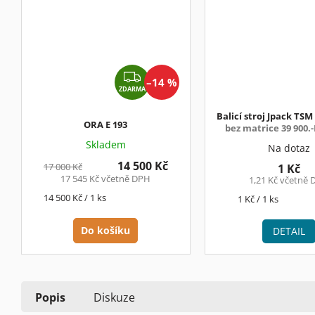
Z
–14 %
ZDARMA
D
A
Balicí stroj Jpack TSM
ORA E 193
R
bez matrice 39 900.
M
Skladem
Na dotaz
A
14 500 Kč
17 000 Kč
1 Kč
17 545 Kč včetně DPH
1,21 Kč včetně
Měrná
14 500 Kč / 1 ks
Měrná
1 Kč / 1 ks
cena:
cena:
Do košíku
DETAIL
Popis
Diskuze