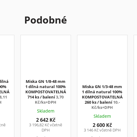
Podobné
ílná
Miska GN 1/8-48 mm
00%
1 dílná natural 100%
Miska GN 1/3-48 mm
ELNÁ
KOMPOSTOVATELNÁ
1 dílná natural 100%
8,11
714 ks / balení
3,70
KOMPOSTOVATELNÁ
H
Kč/ks+DPH
260 ks / balení
10.-
Kč/ks+DPH
Skladem
Skladem
2 642 Kč
2 600 Kč
etně
3 196,82 Kč včetně
DPH
3 146 Kč včetně DPH