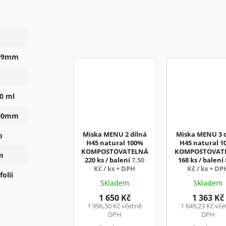
299mm
0 ml
200mm
Miska MENU 2 dílná
Miska MENU 3 d
o
H45 natural 100%
H45 natural 1
KOMPOSTOVATELNÁ
KOMPOSTOVAT
m
220 ks / balení
7,50
168 ks / balení
Kč / ks + DPH
Kč / ks + DP
olií
Skladem
Skladem
1 650 Kč
1 363 Kč
1 996,50 Kč včetně
1 649,23 Kč vč
DPH
DPH