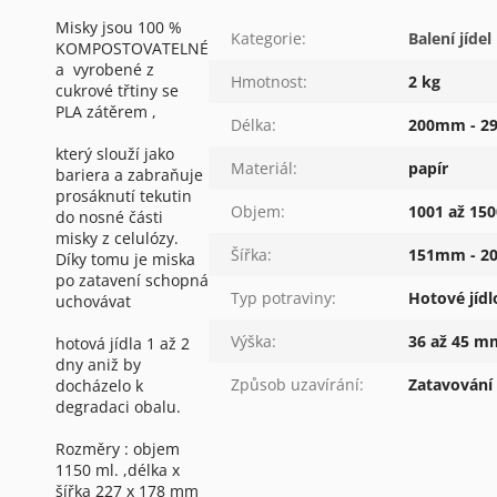
Misky jsou 100 %
Kategorie
:
Balení jídel
KOMPOSTOVATELNÉ
a vyrobené z
Hmotnost
:
2 kg
cukrové třtiny se
PLA zátěrem ,
Délka
:
200mm - 
který slouží jako
Materiál
:
papír
bariera a zabraňuje
prosáknutí tekutin
Objem
:
1001 až 150
do nosné části
misky z celulózy.
Šířka
:
151mm - 
Díky tomu je miska
po zatavení schopná
Typ potraviny
:
Hotové jídl
uchovávat
Výška
:
36 až 45 m
hotová jídla 1 až 2
dny aniž by
Způsob uzavírání
:
Zatavování f
docházelo k
degradaci obalu.
Rozměry : objem
1150 ml. ,délka x
šířka 227 x 178 mm