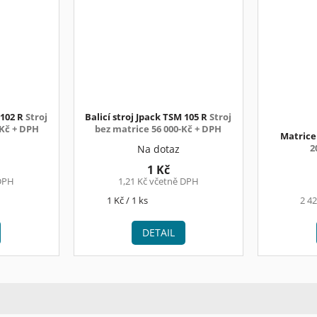
 102 R
Stroj
Balicí stroj Jpack TSM 105 R
Stroj
-Kč + DPH
bez matrice 56 000-Kč + DPH
Matrice
2
Na dotaz
1 Kč
 DPH
1,21 Kč včetně DPH
Měrná
1 Kč / 1 ks
2 4
cena:
DETAIL