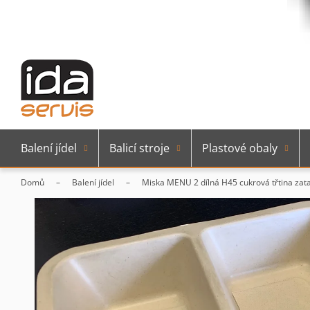
Balení jídel
Balicí stroje
Plastové obaly
Domů
Balení jídel
Miska MENU 2 dílná H45 cukrová třtina zatav