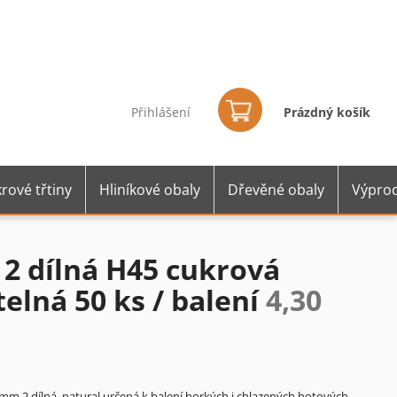
Nákupní
košík
Přihlášení
Prázdný košík
rové třtiny
Hliníkové obaly
Dřevěné obaly
Výprod
2 dílná H45 cukrová
telná 50 ks / balení
4,30
m 2 dílná natural určená k balení horkých i chlazených hotových