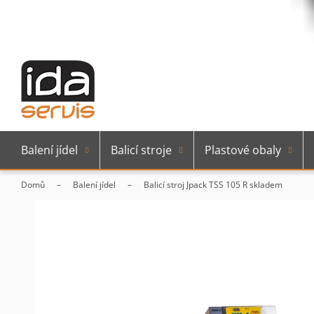
Balení jídel
Balicí stroje
Plastové obaly
Domů
Balení jídel
Balicí stroj Jpack TSS 105 R
skladem