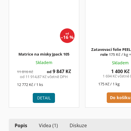
od
–16 %
Zatavovací folie PEE
Matrice na misky Jpack 105
role
175 Kč / kg 
Skladem
Skladem
9 847 Kč
1 400 Kč
11 816 Kč
od
1 694 Kč včetně
od 11 914,87 Kč včetně DPH
Měrná
175 Kč / 1 kg
Měrná
12 772 Kč / 1 ks
cena:
cena:
Do košíku
DETAIL
Popis
Videa (1)
Diskuze