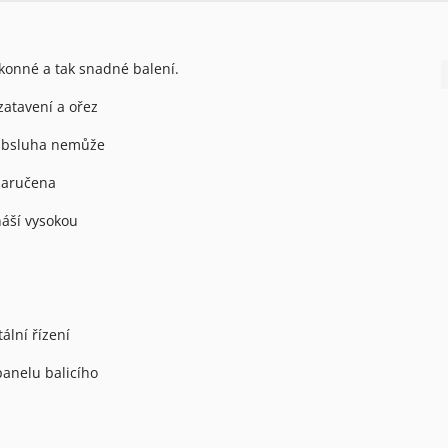
ýkonné a tak snadné balení.
zatavení a ořez
 Obsluha nemůže
 zaručena
áší vysokou
ální řízení
panelu balicího