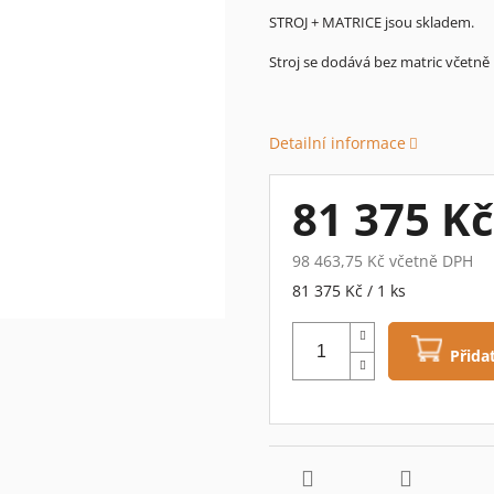
5
STROJ + MATRICE jsou skladem.
hvězdiček.
Stroj se dodává bez matric včetně 
Detailní informace
81 375 Kč
98 463,75 Kč včetně DPH
Měrná
81 375 Kč / 1 ks
cena:
Přida