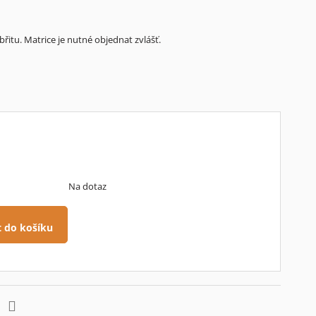
břitu. Matrice je nutné objednat zvlášť.
Na dotaz
t do košíku