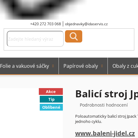
+420 272 703 068
objednavky@idaservis.cz
Folie a vakuové sáčky
Papírové obaly
Obaly z cuk
Balicí stroj 
Akce
Tip
Průměrné
Podrobnosti hodnocení
Oblíbené
hodnocení
Poloautomaticky balicí stroj Jpac
produktu
jednoho cyklu.
je
0,0
www.baleni-jidel.cz
z