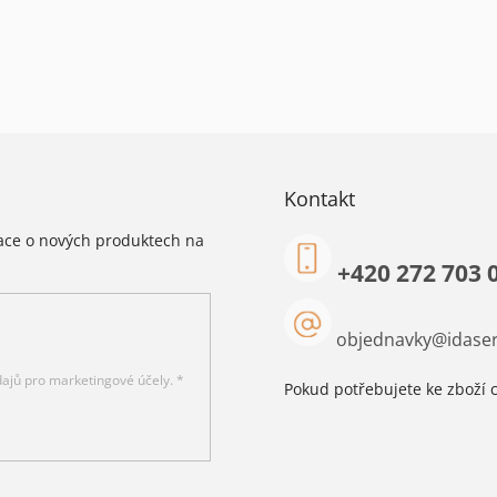
Kontakt
mace o nových produktech na
+420 272 703 
objednavky
@
idaser
ajů pro marketingové účely. *
Pokud potřebujete ke zboží c