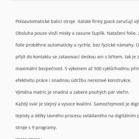
Poloautomatické balicí stroje italské firmy Jpack zaručují v
Obsluha pouze vloží misky a zasune šuplík. Natažení folie, 
folie proběhne automaticky a rychle, bez fyzické námahy.
přijít do kontaktu se zatavovací deskou ani s břitem, tak je
maximální bezpečnost. S výkonem až 500 cyklů/hodinu přin
efektivitu práce i snadnou údržbu nerezové konstrukce.
Výměna matric je snadná a zabere pouhých pár vteřin.
Každý svár je stejný a vysoce kvalitní. Samozřejmostí je digit
teploty a délky tavného procesu ovládaného na digitálním 
stroje s 9 programy.