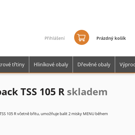
Nákupní
košík
Přihlášení
Prázdný košík
rové třtiny
Hliníkové obaly
Dřevěné obaly
Výprod
Jpack TSS 105 R
skladem
k TSS 105 R včetně břitu, umožňuje balit 2 misky MENU během