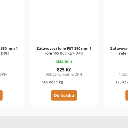
L 380 mm 1
Zatavovací folie PET 380 mm 1
Zatavovac
+ DPH
role
165 Kč / kg + DPH
role
Skladem
825 Kč
 DPH
998,25 Kč včetně DPH
1 524
Měrná
Měrná
165 Kč / 1 kg
175 Kč 
cena:
cena:
Do košíku