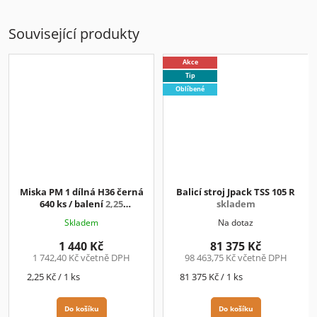
Související produkty
Akce
Tip
Oblíbené
Miska PM 1 dílná H36 černá
Balicí stroj Jpack TSS 105 R
640 ks / balení
2,25
skladem
Kč/ks+DPH
Skladem
Na dotaz
1 440 Kč
81 375 Kč
1 742,40 Kč včetně DPH
98 463,75 Kč včetně DPH
Měrná
Měrná
2,25 Kč / 1 ks
81 375 Kč / 1 ks
cena:
cena:
Do košíku
Do košíku