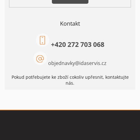
Kontakt
+420 272 703 068
objednavky
@
idaservis.cz
Pokud potřebujete ke zboží cokoliv upřesnit, kontaktujte
nás.
Z
á
p
a