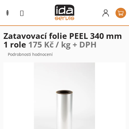
Přejít
na
N
obsah
k
Zatavovací folie PEEL 340 mm
1 role
175 Kč / kg + DPH
Průměrné
Podrobnosti hodnocení
hodnocení
produktu
je
0,0
z
5
hvězdiček.