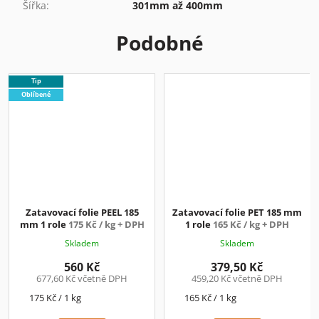
Šířka
:
301mm až 400mm
Podobné
Tip
Oblíbené
Zatavovací folie PEEL 185
Zatavovací folie PET 185 mm
mm 1 role
175 Kč / kg + DPH
1 role
165 Kč / kg + DPH
Skladem
Skladem
560 Kč
379,50 Kč
677,60 Kč včetně DPH
459,20 Kč včetně DPH
Měrná
Měrná
175 Kč / 1 kg
165 Kč / 1 kg
cena:
cena: