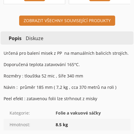
ZOBRAZIT VŠECHNY SOUVISEJÍCÍ PRODUKTY
Popis
Diskuze
Určená pro balení misek z PP na manuálních balicích strojích.
Doporučená teplota zatavování 165°C.
Rozměry : tlouštka 52 mic , šíře 340 mm
Návin : průměr 185 mm ( 7,2 kg , cca 370 metrů na roli )
Peel efekt : zatavenou folii lze strhnout z misky
Kategorie
:
Folie a vakuové sáčky
Hmotnost
:
8.5 kg