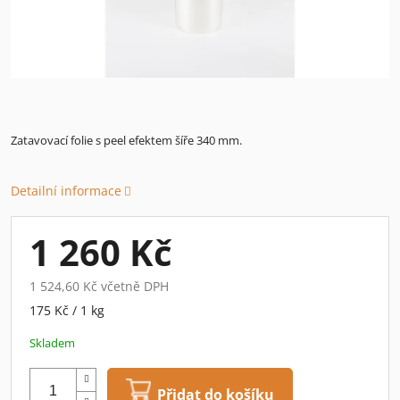
Zatavovací folie s peel efektem šíře 340 mm.
Detailní informace
1 260 Kč
1 524,60 Kč včetně DPH
Měrná
175 Kč / 1 kg
cena:
Skladem
Přidat do košíku