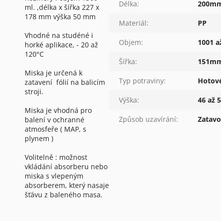
Délka
:
200mm
ml. ,délka x šířka 227 x
178 mm výška 50 mm
Materiál
:
PP
Vhodné na studéné i
Objem
:
1001 a
horké aplikace, - 20 až
120°C
Šířka
:
151mm
Miska je určená k
Typ potraviny
:
Hotové
zatavení fólií na balicím
stroji.
Výška
:
46 až
Miska je vhodná pro
Způsob uzavírání
:
Zatavov
balení v ochranné
atmosfeře ( MAP, s
plynem )
Volitelně : možnost
vkládání absorberu nebo
miska s vlepeným
absorberem, který nasaje
šťávu z baleného masa.