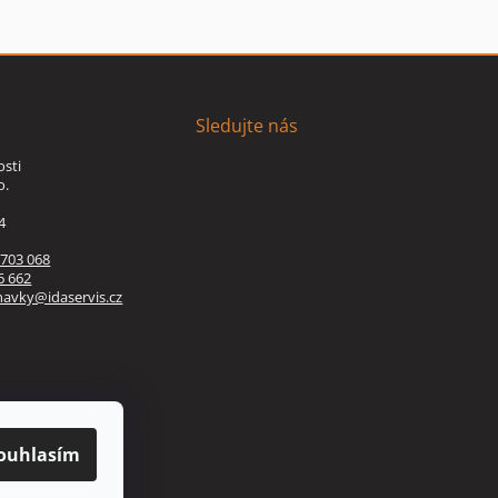
Sledujte nás
osti
o.
4
 703 068
6 662
navky@idaservis.cz
ouhlasím