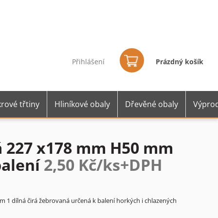
Nákupní
košík
Přihlášení
Prázdný košík
rové třtiny
Hliníkové obaly
Dřevěné obaly
Výprod
ná 227 x178 mm H50 mm
balení
2,50 Kč/ks+DPH
1 dílná čirá žebrovaná určená k balení horkých i chlazených