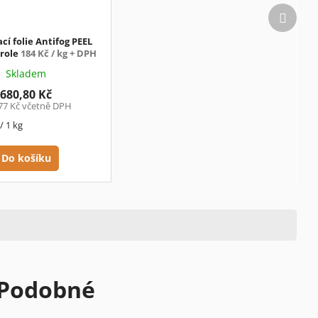
Další
produk
cí folie Antifog PEEL
 role
184 Kč / kg + DPH
Skladem
680,80 Kč
77 Kč včetně DPH
/ 1 kg
Do košíku
Podobné