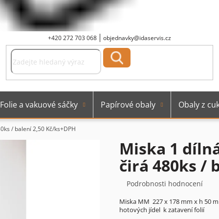
+420 272 703 068
objednavky@idaservis.cz
Folie a vakuové sáčky
Papírové obaly
Obaly z cuk
0ks / balení
2,50 Kč/ks+DPH
Miska 1 díl
čirá 480ks / 
Průměrné
Podrobnosti hodnocení
hodnocení
Miska MM 227 x 178 mm x h 50 mm 
produktu
hotových jídel k zatavení folií
je