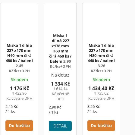
Miska 1
dílná 227
Miska 1 dílná
Miska 1 dílná
x178 mm
227 x178 mm
227 x178 mm
H60 mm
H40 mm čirá
H80 mm čirá
čirá 460 ks /
480 ks / balení
440 ks / balení
balení
2,90
2,45
3,26
Kč/ks+DPH
Kč/ks+DPH
Kč/ks+DPH
Na dotaz
Skladem
Skladem
1 334 Kč
1 176 Kč
1 434,40 Kč
1 614,14
1 422,96
1 735,62
Kč včetně
Kč včetně DPH
Kč včetně DPH
DPH
Měrná
Měrná
2,45 Kč
3,26 Kč
Měrná
2,90 Kč
cena:
cena:
/ 1 ks
/ 1 ks
cena:
/ 1 ks
Do košíku
Do košíku
DETAIL