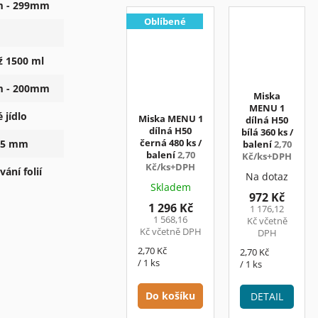
 - 299mm
Oblíbené
ž 1500 ml
 - 200mm
Miska
MENU 1
 jídlo
Miska MENU 1
dílná H50
dílná H50
bílá 360 ks /
černá 480 ks /
 55 mm
balení
2,70
balení
2,70
Kč/ks+DPH
Kč/ks+DPH
ání folií
Na dotaz
Skladem
972 Kč
1 296 Kč
1 176,12
1 568,16
Kč včetně
Kč včetně DPH
DPH
Měrná
2,70 Kč
Měrná
2,70 Kč
cena:
/ 1 ks
cena:
/ 1 ks
Do košíku
DETAIL