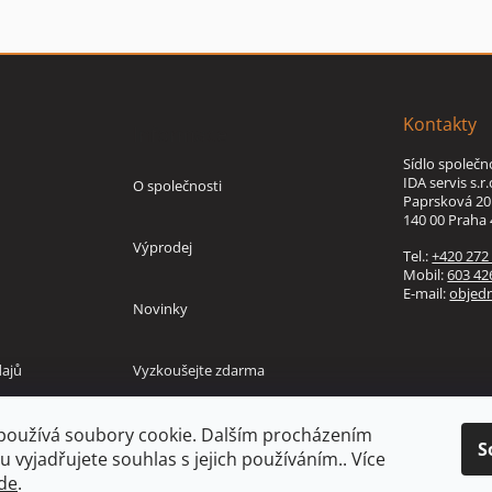
Kontakty
Informace
Sídlo společn
IDA servis s.r.
O společnosti
Paprsková 20
140 00 Praha 
Výprodej
Tel.:
+420 272
Mobil:
603 42
E-mail:
objed
Novinky
ajů
Vyzkoušejte zdarma
používá soubory cookie. Dalším procházením
S
 vyjadřujete souhlas s jejich používáním.. Více
de
.