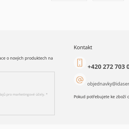
Kontakt
mace o nových produktech na
+420 272 703 
objednavky
@
idaser
ajů pro marketingové účely. *
Pokud potřebujete ke zboží c