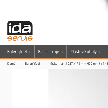
Balení jídel
Balicí stroje
Plastové obaly
Domů
Balení jídel
Miska 1 dílná 227 x178 mm H50 mm čirá 48