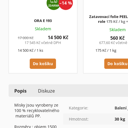
Z
–14 %
ZDARMA
D
A
Zatavovací folie PEE
R
ORA E 193
role
175 Kč / kg 
M
Skladem
Skladem
A
14 500 Kč
560 Kč
17 000 Kč
17 545 Kč včetně DPH
677,60 Kč včetn
Měrná
Měrná
14 500 Kč / 1 ks
175 Kč / 1 kg
cena:
cena:
Do košíku
Do košíku
Popis
Diskuze
Misky jsou vyrobeny ze
Kategorie
:
Balení 
100 % recyklovatelného
materiálů PP.
Hmotnost
:
30 kg
Rozměry : objem 1500