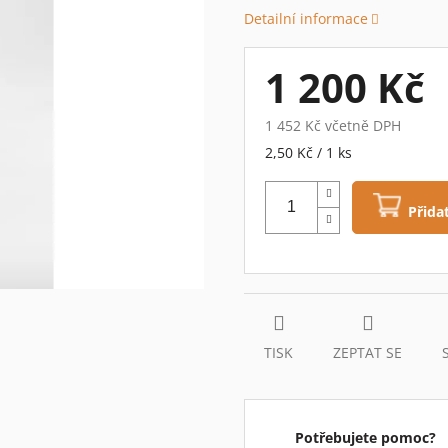
0,0
Detailní informace
z
5
hvězdiček.
1 200 Kč
1 452 Kč včetně DPH
Měrná
2,50 Kč / 1 ks
cena:
Přida
TISK
ZEPTAT SE
Potřebujete pomoc?