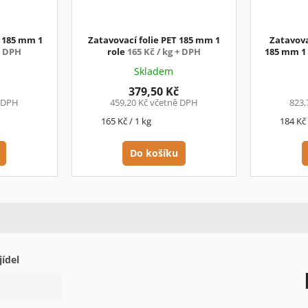
L 185 mm 1
Zatavovací folie PET 185 mm 1
Zatavova
+ DPH
role
165 Kč / kg + DPH
185 mm 1
Skladem
379,50 Kč
ě DPH
459,20 Kč včetně DPH
823,
Měrná
Měrná
165 Kč / 1 kg
184 Kč 
cena:
cena:
Do košíku
jídel