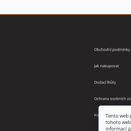
Z
á
p
Vše o nákupu
a
t
í
Obchodní podmínky
Jak nakupovat
Dodací lhůty
Ochrana osobních úd
Kontakty
Tento web 
tohoto webu
informací
z