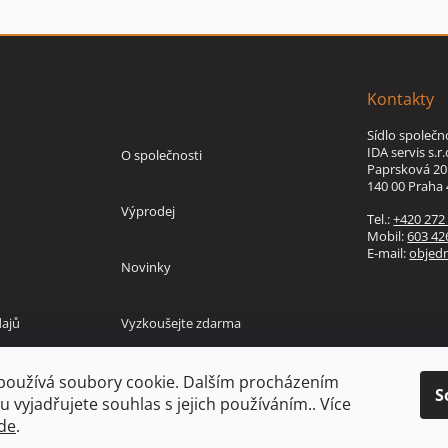
Kontakty
Informace
Sídlo společn
IDA servis s.r.
O společnosti
Paprsková 20
140 00 Praha 
Výprodej
Tel.:
+420 272
Mobil:
603 42
E-mail:
objed
Novinky
ajů
Vyzkoušejte zdarma
používá soubory cookie. Dalším procházením
S
 vyjadřujete souhlas s jejich používáním.. Více
de
.