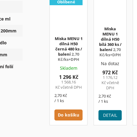
Oblíbené
ce ml
Miska
- 200mm
MENU 1
Miska MENU 1
dílná H50
ídlo
dílná H50
bílá 360 ks /
černá 480 ks /
balení
2,70
balení
2,70
5 mm
Kč/ks+DPH
Kč/ks+DPH
Na dotaz
í folií
Skladem
972 Kč
1 296 Kč
1 176,12
1 568,16
Kč včetně
Kč včetně DPH
DPH
Měrná
2,70 Kč
Měrná
2,70 Kč
cena:
/ 1 ks
cena:
/ 1 ks
Do košíku
DETAIL