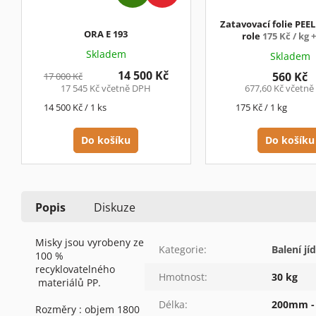
D
A
Zatavovací folie PEE
R
ORA E 193
role
175 Kč / kg 
M
Skladem
Skladem
A
14 500 Kč
560 Kč
17 000 Kč
17 545 Kč včetně DPH
677,60 Kč včetn
Měrná
Měrná
14 500 Kč / 1 ks
175 Kč / 1 kg
cena:
cena:
Do košíku
Do košíku
Popis
Diskuze
Misky jsou vyrobeny ze
Kategorie
:
Balení jíd
100 %
recyklovatelného
Hmotnost
:
30 kg
materiálů PP.
Délka
:
200mm 
Rozměry : objem 1800