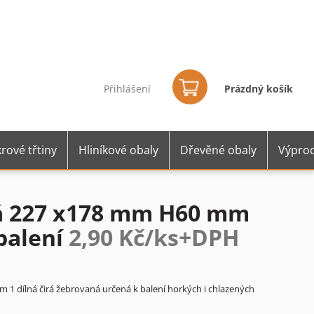
Nákupní
košík
Přihlášení
Prázdný košík
rové třtiny
Hliníkové obaly
Dřevěné obaly
Výprod
ná 227 x178 mm H60 mm
 balení
2,90 Kč/ks+DPH
1 dílná čirá žebrovaná určená k balení horkých i chlazených