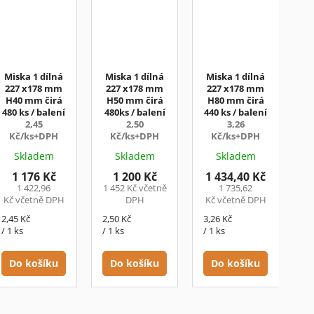
Miska 1 dílná
Miska 1 dílná
Miska 1 dílná
227 x178 mm
227 x178 mm
227 x178 mm
H40 mm čirá
H50 mm čirá
H80 mm čirá
480 ks / balení
480ks / balení
440 ks / balení
2,45
2,50
3,26
Kč/ks+DPH
Kč/ks+DPH
Kč/ks+DPH
Skladem
Skladem
Skladem
1 176 Kč
1 200 Kč
1 434,40 Kč
1 422,96
1 452 Kč včetně
1 735,62
Kč včetně DPH
DPH
Kč včetně DPH
Měrná
Měrná
Měrná
2,45 Kč
2,50 Kč
3,26 Kč
cena:
cena:
cena:
/ 1 ks
/ 1 ks
/ 1 ks
Do košíku
Do košíku
Do košíku