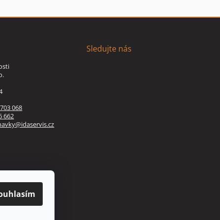
Sledujte nás
osti
o.
4
 703 068
6 662
navky@idaservis.cz
ouhlasím