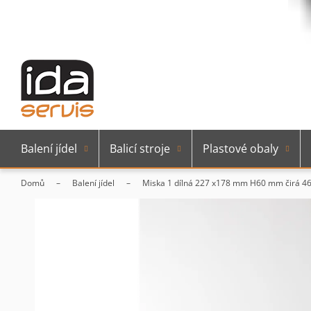
Balení jídel
Balicí stroje
Plastové obaly
Domů
Balení jídel
Miska 1 dílná 227 x178 mm H60 mm čirá 460