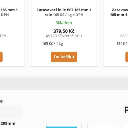
L 185 mm 1
Zatavovací folie PET 185 mm 1
Zatavova
+ DPH
role
165 Kč / kg + DPH
185 mm 1
Skladem
379,50 Kč
ě DPH
459,20 Kč včetně DPH
823,
Měrná
Měrná
165 Kč / 1 kg
184 Kč 
cena:
cena:
Do košíku
el
- 299mm