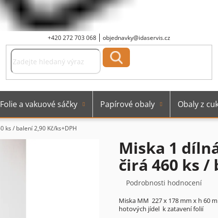
+420 272 703 068
objednavky@idaservis.cz
Folie a vakuové sáčky
Papírové obaly
Obaly z cuk
 ks / balení
2,90 Kč/ks+DPH
Miska 1 díl
čirá 460 ks /
Průměrné
Podrobnosti hodnocení
hodnocení
Miska MM 227 x 178 mm x h 60 mm 
produktu
hotových jídel k zatavení folií
je