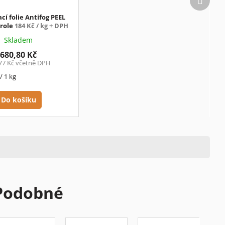
produk
cí folie Antifog PEEL
 role
184 Kč / kg + DPH
Skladem
680,80 Kč
77 Kč včetně DPH
/ 1 kg
Do košíku
Podobné