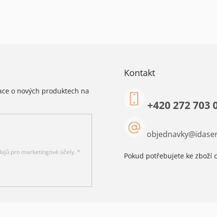
Kontakt
mace o nových produktech na
+420 272 703 
objednavky
@
idaser
ajů pro marketingové účely. *
Pokud potřebujete ke zboží c