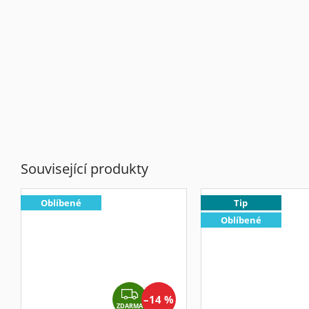
Související produkty
Oblíbené
Tip
Oblíbené
Z
–14 %
ZDARMA