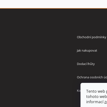
Z
á
p
Vše o nákupu
a
t
í
Obchodní podmínky
Jak nakupovat
Dodací lhůty
Ochrana osobních úd
Kontakty
Tento web 
tohoto webu
informací
z