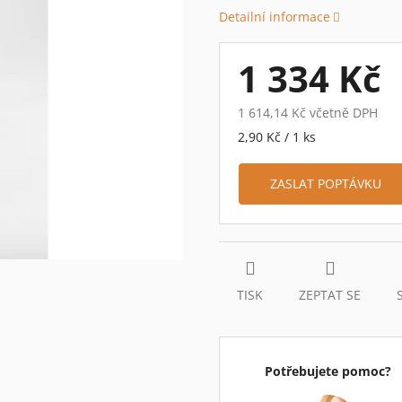
0,0
Detailní informace
z
5
hvězdiček.
1 334 Kč
1 614,14 Kč včetně DPH
Měrná
2,90 Kč / 1 ks
cena:
ZASLAT POPTÁVKU
TISK
ZEPTAT SE
Potřebujete pomoc?