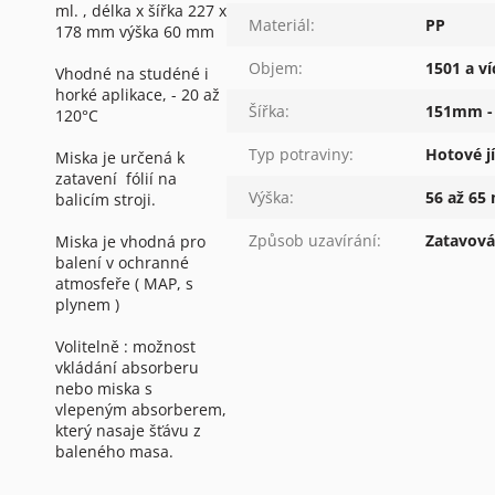
ml. , délka x šířka 227 x
Materiál
:
PP
178 mm výška 60 mm
Objem
:
1501 a ví
Vhodné na studéné i
horké aplikace, - 20 až
Šířka
:
151mm 
120°C
Typ potraviny
:
Hotové j
Miska je určená k
zatavení fólií na
Výška
:
56 až 6
balicím stroji.
Způsob uzavírání
:
Zatavován
Miska je vhodná pro
balení v ochranné
atmosfeře ( MAP, s
plynem )
Volitelně : možnost
vkládání absorberu
nebo miska s
vlepeným absorberem,
který nasaje šťávu z
baleného masa.