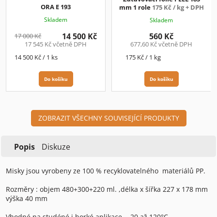
ORA E 193
mm 1 role
175 Kč / kg + DPH
Skladem
Skladem
14 500 Kč
560 Kč
17 000 Kč
17 545 Kč včetně DPH
677,60 Kč včetně DPH
Měrná
Měrná
14 500 Kč / 1 ks
175 Kč / 1 kg
cena:
cena:
Do košíku
Do košíku
ZOBRAZIT VŠECHNY SOUVISEJÍCÍ PRODUKTY
Popis
Diskuze
Misky jsou vyrobeny ze 100 % recyklovatelného materiálů PP.
Rozměry : objem 480+300+220 ml. ,délka x šířka 227 x 178 mm
výška 40 mm
Vhodné na studéné i horké aplikace, - 20 až 120°C