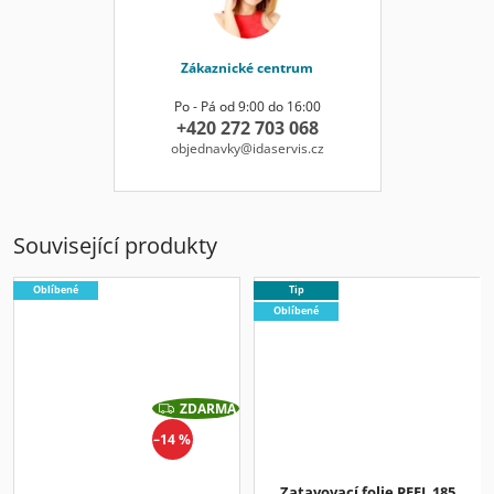
Zákaznické centrum
Po - Pá od 9:00 do 16:00
+420 272 703 068
objednavky@idaservis.cz
Související produkty
Oblíbené
Tip
Oblíbené
ZDARMA
Z
D
–14 %
A
R
M
A
Zatavovací folie PEEL 185