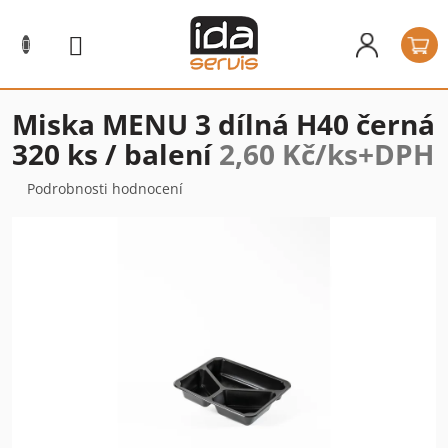
Přejít
na
N
obsah
k
Miska MENU 3 dílná H40 černá
320 ks / balení
2,60 Kč/ks+DPH
Průměrné
Podrobnosti hodnocení
hodnocení
produktu
je
0,0
z
5
hvězdiček.