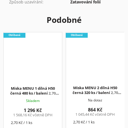
Způsob uzavírání
:
Zatavování folií
Podobné
Oblíbené
Oblíbené
Miska MENU 2 dílná H50
Miska MENU 1 dílná H50
černá 320 ks / balení
2,70
černá 480 ks / balení
2,70
Kč/ks+DPH
Kč/ks+DPH
Na dotaz
Skladem
864 Kč
1 296 Kč
1 045,44 Kč včetně DPH
1 568,16 Kč včetně DPH
Měrná
2,70 Kč / 1 ks
Měrná
2,70 Kč / 1 ks
cena:
cena: