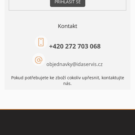
PŘIHLÁSIT SE
Kontakt
+420 272 703 068
objednavky
@
idaservis.cz
Pokud potřebujete ke zboží cokoliv upřesnit, kontaktujte
nás.
Z
á
p
a