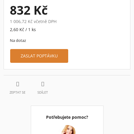
832 Kč
1 006,72 Kč včetně DPH
Měrná
2,60 Kč / 1 ks
cena:
Na dotaz
ZASLAT POPTÁVKU
ZEPTAT SE
SDÍLET
Potřebujete pomoc?