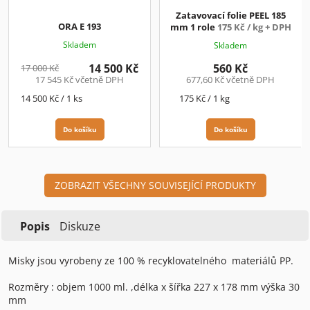
M
A
Zatavovací folie PEEL 185
ORA E 193
mm 1 role
175 Kč / kg + DPH
Skladem
Skladem
14 500 Kč
560 Kč
17 000 Kč
17 545 Kč včetně DPH
677,60 Kč včetně DPH
Měrná
Měrná
14 500 Kč / 1 ks
175 Kč / 1 kg
cena:
cena:
Do košíku
Do košíku
ZOBRAZIT VŠECHNY SOUVISEJÍCÍ PRODUKTY
Popis
Diskuze
Misky jsou vyrobeny ze 100 % recyklovatelného materiálů PP.
Rozměry : objem 1000 ml. ,délka x šířka 227 x 178 mm výška 30
mm