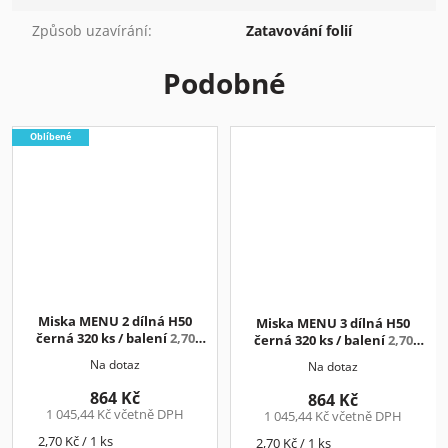
Způsob uzavírání
:
Zatavování folií
Podobné
Oblíbené
Miska MENU 2 dílná H50
Miska MENU 3 dílná H50
černá 320 ks / balení
2,70
černá 320 ks / balení
2,70
Kč/ks+DPH
Kč/ks+DPH
Na dotaz
Na dotaz
864 Kč
864 Kč
1 045,44 Kč včetně DPH
1 045,44 Kč včetně DPH
Měrná
2,70 Kč / 1 ks
Měrná
2,70 Kč / 1 ks