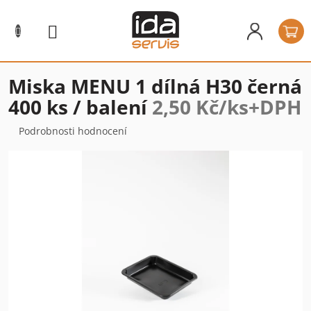
Přejít
na
N
obsah
k
Miska MENU 1 dílná H30 černá
400 ks / balení
2,50 Kč/ks+DPH
Průměrné
Podrobnosti hodnocení
hodnocení
produktu
je
0,0
z
5
hvězdiček.