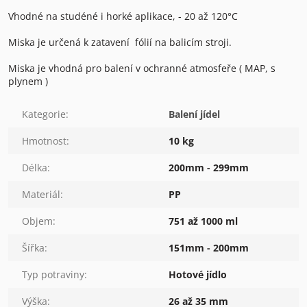
Vhodné na studéné i horké aplikace, - 20 až 120°C
Miska je určená k zatavení fólií na balicím stroji.
Miska je vhodná pro balení v ochranné atmosfeře ( MAP, s
plynem )
Kategorie
:
Balení jídel
Hmotnost
:
10 kg
Délka
:
200mm - 299mm
Materiál
:
PP
Objem
:
751 až 1000 ml
Šířka
:
151mm - 200mm
Typ potraviny
:
Hotové jídlo
Výška
:
26 až 35 mm