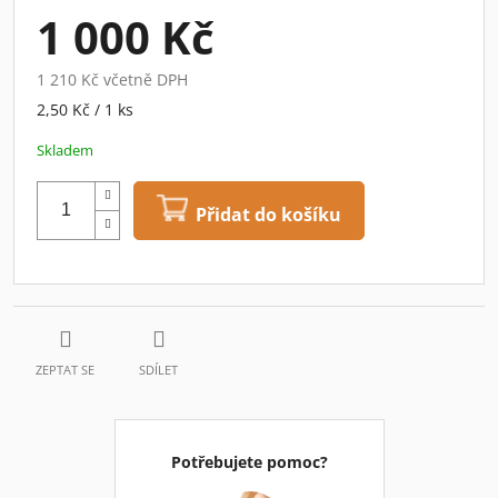
1 000 Kč
1 210 Kč včetně DPH
Měrná
2,50 Kč / 1 ks
cena:
Skladem
Přidat do košíku
ZEPTAT SE
SDÍLET
Potřebujete pomoc?