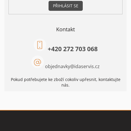
PŘIHLÁSIT SE
Kontakt
+420 272 703 068
objednavky
@
idaservis.cz
Pokud potřebujete ke zboží cokoliv upřesnit, kontaktujte
nás.
Z
á
p