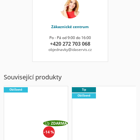
Zákaznické centrum
Po - Pá od 9:00 do 16:00
+420 272 703 068
objednavky@idaservis.cz
Související produkty
Oblíbené
Tip
Oblíbené
ZDARMA
Z
D
–14 %
A
R