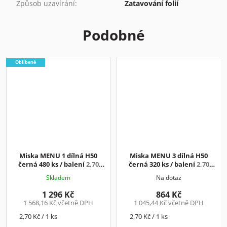
Způsob uzavírání
:
Zatavování folií
Podobné
Oblíbené
Miska MENU 1 dílná H50
Miska MENU 3 dílná H50
černá 480 ks / balení
2,70
černá 320 ks / balení
2,70
Kč/ks+DPH
Kč/ks+DPH
Skladem
Na dotaz
1 296 Kč
864 Kč
1 568,16 Kč včetně DPH
1 045,44 Kč včetně DPH
Měrná
Měrná
2,70 Kč / 1 ks
2,70 Kč / 1 ks
cena:
cena: