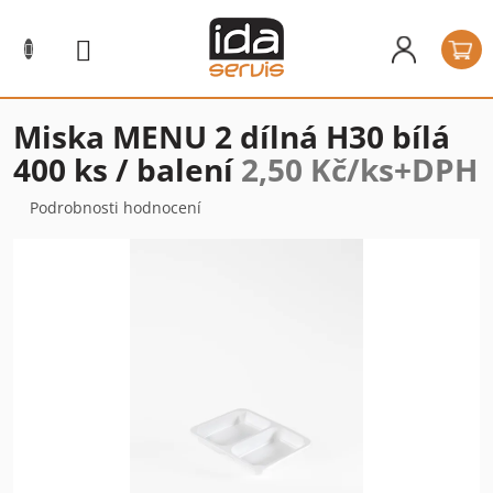
Přejít
na
N
obsah
k
Miska MENU 2 dílná H30 bílá
400 ks / balení
2,50 Kč/ks+DPH
Průměrné
Podrobnosti hodnocení
hodnocení
produktu
je
0,0
z
5
hvězdiček.