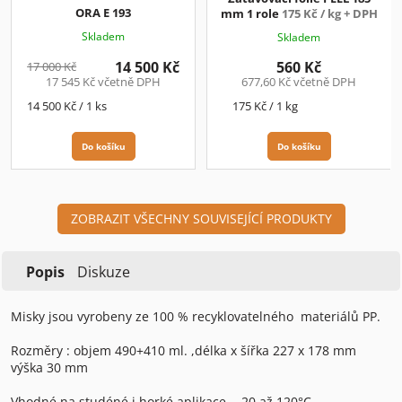
ORA E 193
mm 1 role
175 Kč / kg + DPH
Skladem
Skladem
14 500 Kč
560 Kč
17 000 Kč
17 545 Kč včetně DPH
677,60 Kč včetně DPH
Měrná
Měrná
14 500 Kč / 1 ks
175 Kč / 1 kg
cena:
cena:
Do košíku
Do košíku
ZOBRAZIT VŠECHNY SOUVISEJÍCÍ PRODUKTY
Popis
Diskuze
Misky jsou vyrobeny ze 100 % recyklovatelného materiálů PP.
Rozměry : objem 490+410 ml. ,délka x šířka 227 x 178 mm
výška 30 mm
Vhodné na studéné i horké aplikace, - 20 až 120°C