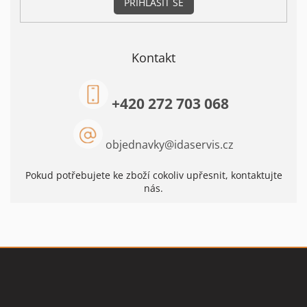
PŘIHLÁSIT SE
Kontakt
+420 272 703 068
objednavky
@
idaservis.cz
Pokud potřebujete ke zboží cokoliv upřesnit, kontaktujte
nás.
Z
á
p
a