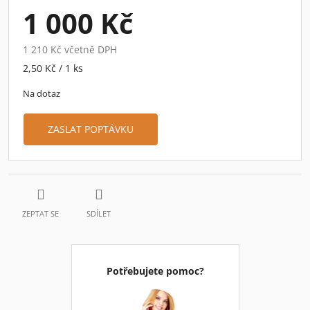
1 000 Kč
1 210 Kč včetně DPH
Měrná
2,50 Kč / 1 ks
cena:
Na dotaz
ZASLAT POPTÁVKU
ZEPTAT SE
SDÍLET
Potřebujete pomoc?