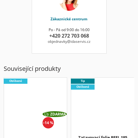
Zákaznické centrum
Po - Pá od 9:00 do 16:00
+420 272 703 068
objednavky@idaservis.cz
Související produkty
Oblíbené
Tip
Oblíbené
ZDARMA
Z
D
–14 %
A
R
M
A
Zatavovací folie PEEL 185