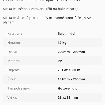
Miska je určená k zatavení fólií na balicím stroji.
Miska je vhodná pro balení v ochranné atmosfeře ( MAP, s
plynem )
Kategorie
:
Balení jídel
Hmotnost
:
12 kg
Délka
:
200mm - 299mm
Materiál
:
PP
Objem
:
751 až 1000 ml
Šířka
:
151mm - 200mm
Typ potraviny
:
Hotové jídlo
Výška
:
26 až 35 mm