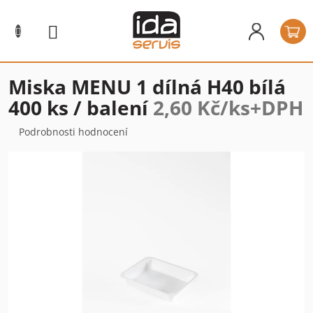
Přejít
na
N
obsah
k
Miska MENU 1 dílná H40 bílá
400 ks / balení
2,60 Kč/ks+DPH
Průměrné
Podrobnosti hodnocení
hodnocení
produktu
je
0,0
z
5
hvězdiček.