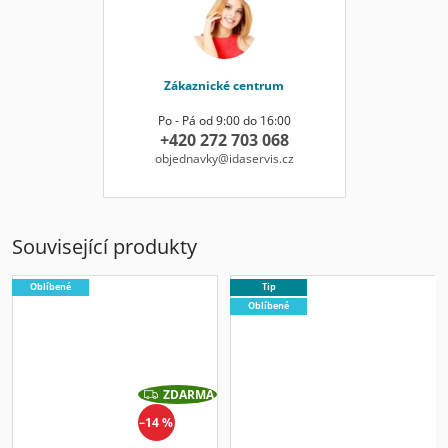
Zákaznické centrum
Po - Pá od 9:00 do 16:00
+420 272 703 068
objednavky@idaservis.cz
Související produkty
Oblíbené
Tip
Oblíbené
ZDARMA
Z
D
–14 %
A
R