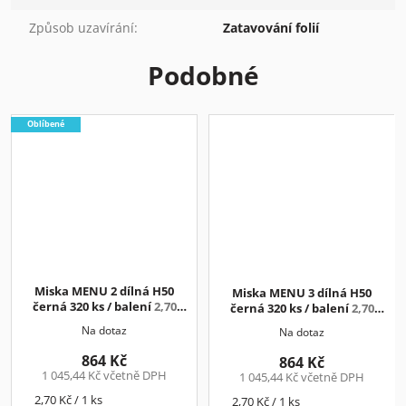
Způsob uzavírání
:
Zatavování folií
Podobné
Oblíbené
Miska MENU 2 dílná H50
Miska MENU 3 dílná H50
černá 320 ks / balení
2,70
černá 320 ks / balení
2,70
Kč/ks+DPH
Kč/ks+DPH
Na dotaz
Na dotaz
864 Kč
864 Kč
1 045,44 Kč včetně DPH
1 045,44 Kč včetně DPH
Měrná
2,70 Kč / 1 ks
Měrná
2,70 Kč / 1 ks