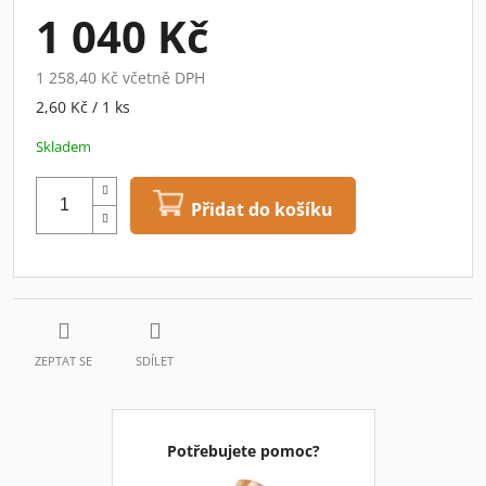
1 040 Kč
1 258,40 Kč včetně DPH
Měrná
2,60 Kč / 1 ks
cena:
Skladem
Přidat do košíku
ZEPTAT SE
SDÍLET
Potřebujete pomoc?