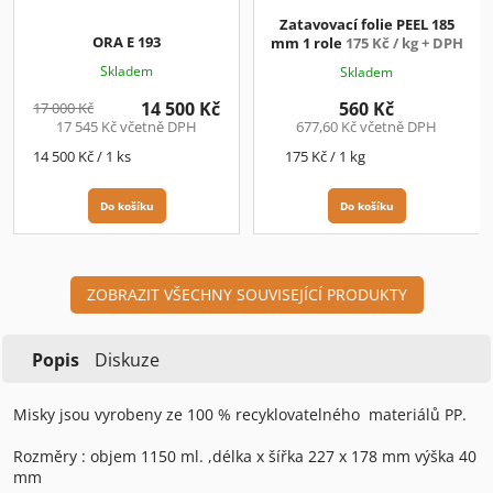
M
A
Zatavovací folie PEEL 185
ORA E 193
mm 1 role
175 Kč / kg + DPH
Skladem
Skladem
14 500 Kč
560 Kč
17 000 Kč
17 545 Kč včetně DPH
677,60 Kč včetně DPH
Měrná
Měrná
14 500 Kč / 1 ks
175 Kč / 1 kg
cena:
cena:
Do košíku
Do košíku
ZOBRAZIT VŠECHNY SOUVISEJÍCÍ PRODUKTY
Popis
Diskuze
Misky jsou vyrobeny ze 100 % recyklovatelného materiálů PP.
Rozměry : objem 1150 ml. ,délka x šířka 227 x 178 mm výška 40
mm