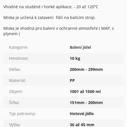
Vhodné na studéné i horké aplikace, - 20 až 120°C
Miska je určená k zatavení fólií na balicím stroji.
Miska je vhodná pro balení v ochranné atmosfeře ( MAP, s
plynem )
Kategorie
:
Balení jídel
Hmotnost
:
10 kg
Délka
:
200mm - 299mm
Materiál
:
PP
Objem
:
1001 až 1500 ml
Šířka
:
151mm - 200mm
Typ potraviny
:
Hotové jídlo
Výška
:
36 až 45 mm