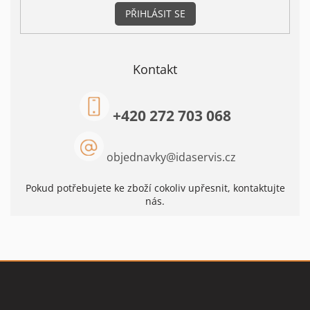
PŘIHLÁSIT SE
Kontakt
+420 272 703 068
objednavky
@
idaservis.cz
Pokud potřebujete ke zboží cokoliv upřesnit, kontaktujte
nás.
Z
á
p