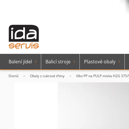
Balení jídel
Balicí stroje
Plastové obaly
Domů
Obaly z cukrové třtiny
Víko PP na PULP miska H2G 375/5