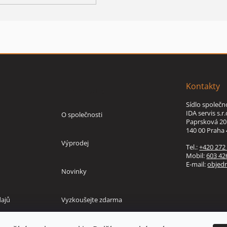
Kontakty
Informace
Sídlo společn
IDA servis s.r.
O společnosti
Paprsková 20
140 00 Praha 
Výprodej
Tel.:
+420 272
Mobil:
603 42
E-mail:
objed
Novinky
ajů
Vyzkoušejte zdarma