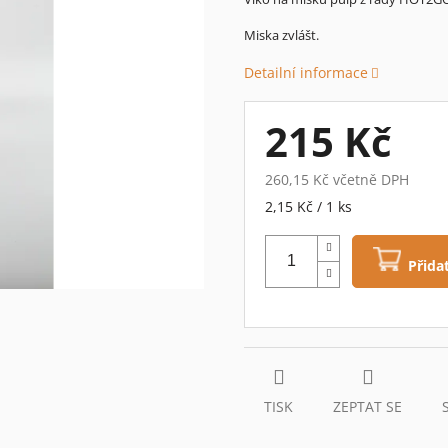
je
Miska zvlášt.
0,0
z
Detailní informace
5
hvězdiček.
215 Kč
260,15 Kč včetně DPH
Měrná
2,15 Kč / 1 ks
cena:
Přida
TISK
ZEPTAT SE