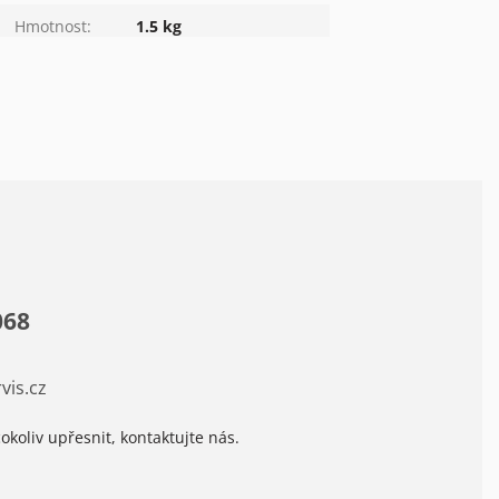
Hmotnost
:
1.5 kg
068
vis.cz
okoliv upřesnit, kontaktujte nás.