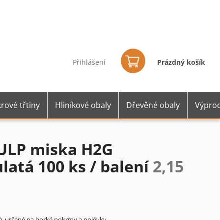
Nákupní
košík
Přihlášení
Prázdný košík
rové třtiny
Hliníkové obaly
Dřevěné obaly
Výprod
PULP miska H2G
latá 100 ks / balení
2,15
O určené na horké pokrmy a polévky.