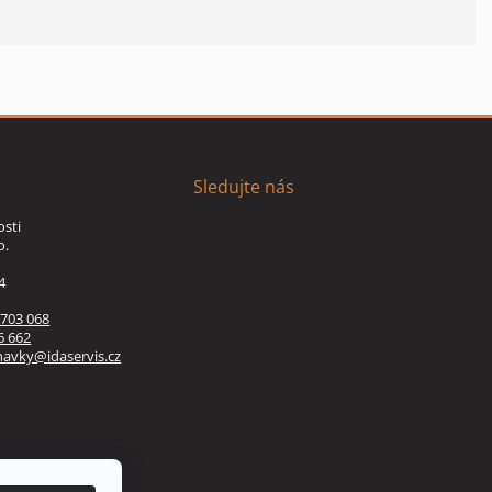
Sledujte nás
osti
o.
4
 703 068
6 662
navky@idaservis.cz