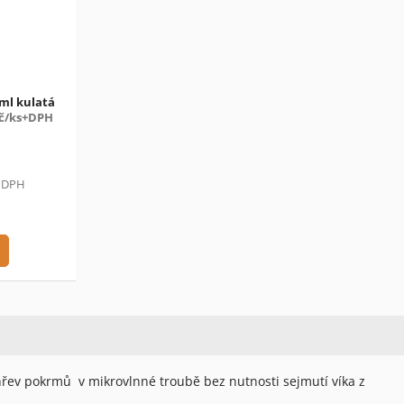
ml kulatá
Kč/ks+DPH
ě DPH
ohřev pokrmů v mikrovlnné troubě bez nutnosti sejmutí víka z