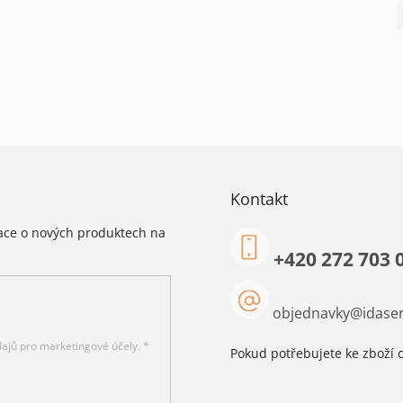
Kontakt
mace o nových produktech na
+420 272 703 
objednavky
@
idaser
ajů pro marketingové účely. *
Pokud potřebujete ke zboží c