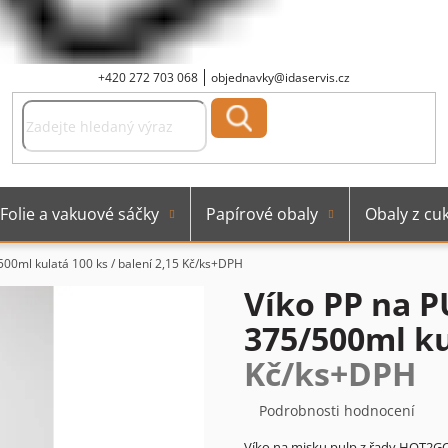
+420 272 703 068
objednavky@idaservis.cz
Folie a vakuové sáčky
Papírové obaly
Obaly z cuk
00ml kulatá 100 ks / balení
2,15 Kč/ks+DPH
Víko PP na 
375/500ml ku
Kč/ks+DPH
Průměrné
Podrobnosti hodnocení
hodnocení
Víko na misku pulp z řady HOT2G
produktu