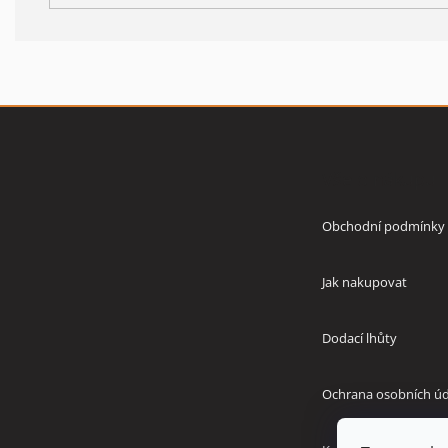
Z
á
p
Vše o nákupu
a
t
í
Obchodní podmínky
Jak nakupovat
Dodací lhůty
Ochrana osobních úd