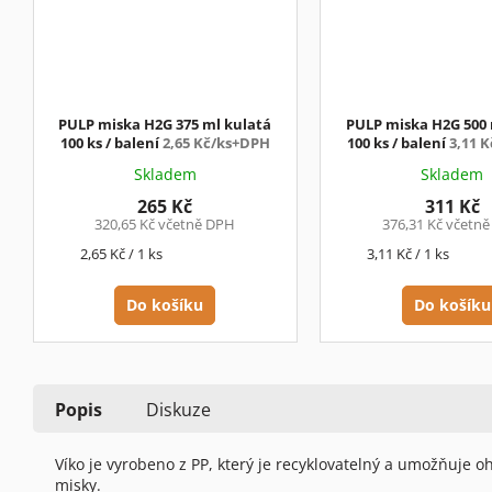
PULP miska H2G 375 ml kulatá
PULP miska H2G 500 
100 ks / balení
2,65 Kč/ks+DPH
100 ks / balení
3,11 
Skladem
Skladem
265 Kč
311 Kč
320,65 Kč včetně DPH
376,31 Kč včetn
Měrná
Měrná
2,65 Kč / 1 ks
3,11 Kč / 1 ks
cena:
cena:
Do košíku
Do košíku
Popis
Diskuze
Víko je vyrobeno z PP, který je recyklovatelný a umožňuje 
misky.