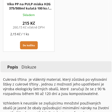
Víko PP na PULP miska H2G
375/500ml kulatá 100 ks /
balení
2,15 Kč/ks+DPH
Skladem
215 Kč
260,15 Kč včetně DPH
Měrná
2,15 Kč / 1 ks
cena:
Do košíku
Popis
Diskuze
Cukrová třtina
je vláknitý material, který zůstává po vylisování
šťávy z cukrové třtiny , jednou z možností jeho upotřebení je
výroba ekologicky šetrných obalů, které
zaručuji že se z 90 %
rozpadnou během 90 až 120 dní a jsou kompostovatelné.
Vzhledem k neustále se zvyšujicímu množství používaných
obalů je jasné že obaly způsobujicí minimální nároky na životní