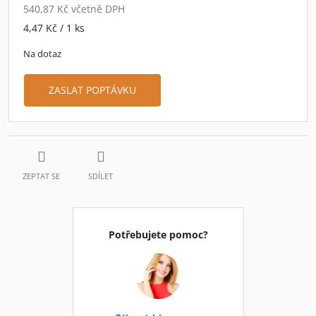
540,87 Kč včetně DPH
Měrná
4,47 Kč / 1 ks
cena:
Na dotaz
ZASLAT POPTÁVKU
ZEPTAT SE
SDÍLET
Potřebujete pomoc?