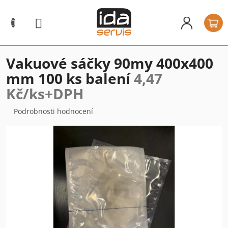
Přejít
na
N
obsah
k
Vakuové sáčky 90my 400x400
mm 100 ks balení
4,47
Kč/ks+DPH
Průměrné
Podrobnosti hodnocení
hodnocení
produktu
je
0,0
z
5
hvězdiček.