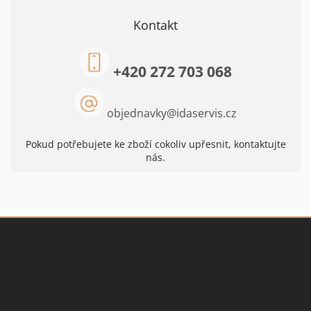
Kontakt
+420 272 703 068
objednavky
@
idaservis.cz
Pokud potřebujete ke zboží cokoliv upřesnit, kontaktujte
nás.
Z
á
p
a
t
Vše o nákupu
í