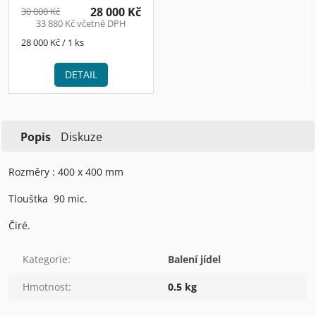
28 000 Kč
30 000 Kč
33 880 Kč včetně DPH
Měrná
28 000 Kč / 1 ks
cena:
DETAIL
Popis
Diskuze
Rozměry : 400 x 400 mm
Tlouštka 90 mic.
Čiré.
Kategorie
:
Balení jídel
Hmotnost
:
0.5 kg