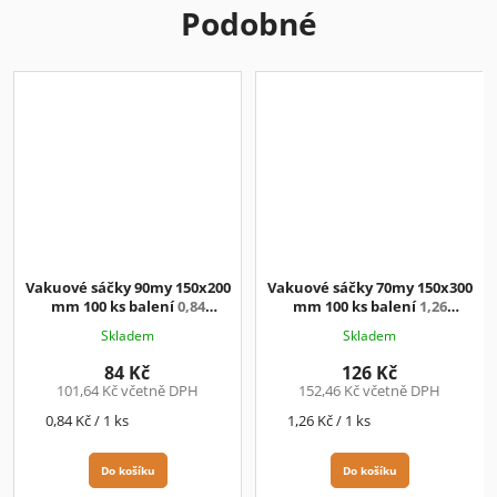
Podobné
Vakuové sáčky 90my 150x200
Vakuové sáčky 70my 150x300
mm 100 ks balení
0,84
mm 100 ks balení
1,26
Kč/ks+DPH
Kč/ks+DPH
Skladem
Skladem
84 Kč
126 Kč
101,64 Kč včetně DPH
152,46 Kč včetně DPH
Měrná
Měrná
0,84 Kč / 1 ks
1,26 Kč / 1 ks
cena:
cena:
Do košíku
Do košíku