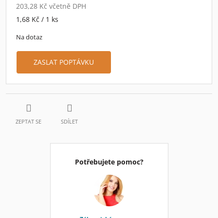
203,28 Kč včetně DPH
Měrná
1,68 Kč / 1 ks
cena:
Na dotaz
ZASLAT POPTÁVKU
ZEPTAT SE
SDÍLET
Potřebujete pomoc?