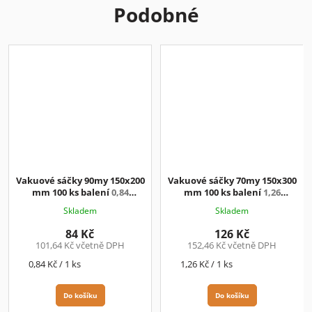
Podobné
Vakuové sáčky 90my 150x200
Vakuové sáčky 70my 150x300
mm 100 ks balení
0,84
mm 100 ks balení
1,26
Kč/ks+DPH
Kč/ks+DPH
Skladem
Skladem
84 Kč
126 Kč
101,64 Kč včetně DPH
152,46 Kč včetně DPH
Měrná
Měrná
0,84 Kč / 1 ks
1,26 Kč / 1 ks
cena:
cena:
Do košíku
Do košíku