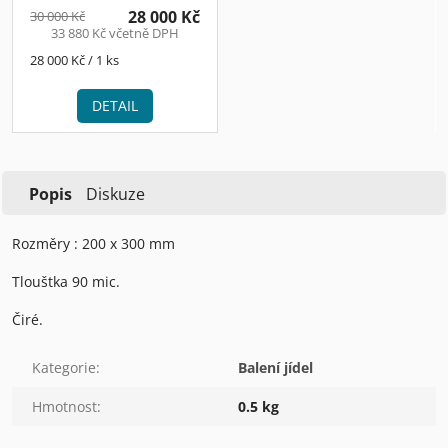
28 000 Kč
30 000 Kč
33 880 Kč včetně DPH
Měrná
28 000 Kč / 1 ks
cena:
DETAIL
Popis
Diskuze
Rozměry : 200 x 300 mm
Tlouštka 90 mic.
Čiré.
Kategorie
:
Balení jídel
Hmotnost
:
0.5 kg