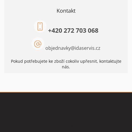
Kontakt
+420 272 703 068
objednavky
@
idaservis.cz
Pokud potřebujete ke zboží cokoliv upřesnit, kontaktujte
nás.
Z
á
p
a
t
Vše o nákupu
í