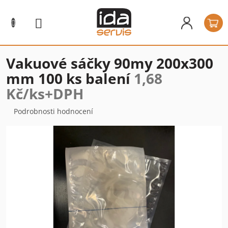
Přejít
na
N
obsah
k
Vakuové sáčky 90my 200x300
mm 100 ks balení
1,68
Kč/ks+DPH
Průměrné
Podrobnosti hodnocení
hodnocení
produktu
je
0,0
z
5
hvězdiček.