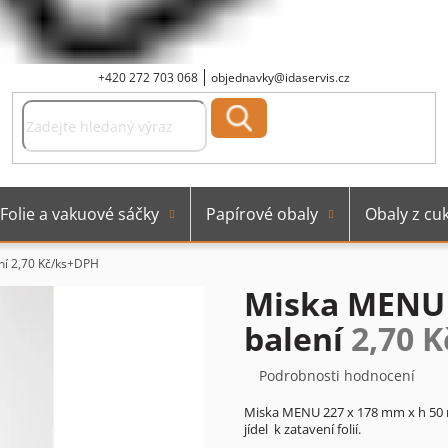
+420 272 703 068
objednavky@idaservis.cz
Folie a vakuové sáčky
Papírové obaly
Obaly z cuk
ní
2,70 Kč/ks+DPH
Miska MENU 3
balení
2,70 
Průměrné
Podrobnosti hodnocení
hodnocení
Miska MENU 227 x 178 mm x h 50 m
produktu
jídel k zatavení folií.
je