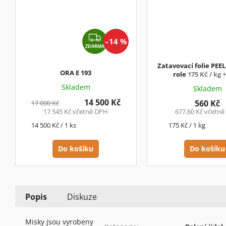
Z
–14 %
ZDARMA
D
A
Zatavovací folie PEE
R
ORA E 193
role
175 Kč / kg 
M
Skladem
Skladem
A
14 500 Kč
560 Kč
17 000 Kč
17 545 Kč včetně DPH
677,60 Kč včetn
Měrná
Měrná
14 500 Kč / 1 ks
175 Kč / 1 kg
cena:
cena:
Do košíku
Do košíku
Popis
Diskuze
Misky jsou vyrobeny