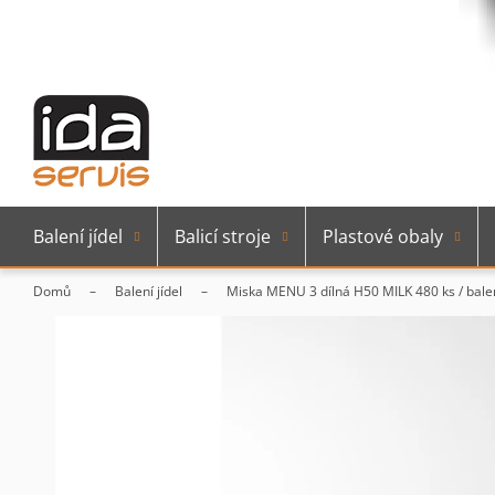
Balení jídel
Balicí stroje
Plastové obaly
Domů
Balení jídel
Miska MENU 3 dílná H50 MILK 480 ks / bale