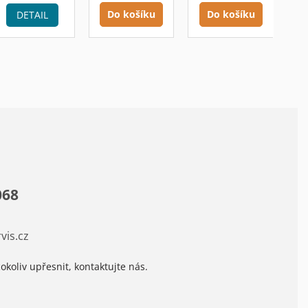
Do košíku
Do košíku
DETAIL
068
vis.cz
okoliv upřesnit, kontaktujte nás.