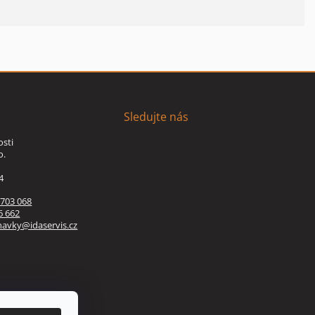
Sledujte nás
osti
o.
4
 703 068
6 662
navky@idaservis.cz