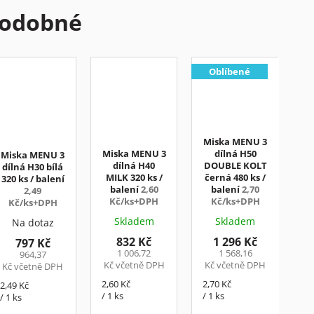
odobné
Oblíbené
Miska MENU 3
Miska MENU 3
dílná H50
Miska MENU 3
dílná H40
DOUBLE KOLT
dílná H30 bílá
MILK 320 ks /
černá 480 ks /
320 ks / balení
balení
2,60
balení
2,70
2,49
Kč/ks+DPH
Kč/ks+DPH
Kč/ks+DPH
Skladem
Skladem
Na dotaz
832 Kč
1 296 Kč
797 Kč
1 006,72
1 568,16
964,37
Kč včetně DPH
Kč včetně DPH
Kč včetně DPH
Měrná
Měrná
2,60 Kč
2,70 Kč
Měrná
2,49 Kč
cena:
cena:
/ 1 ks
/ 1 ks
cena:
/ 1 ks