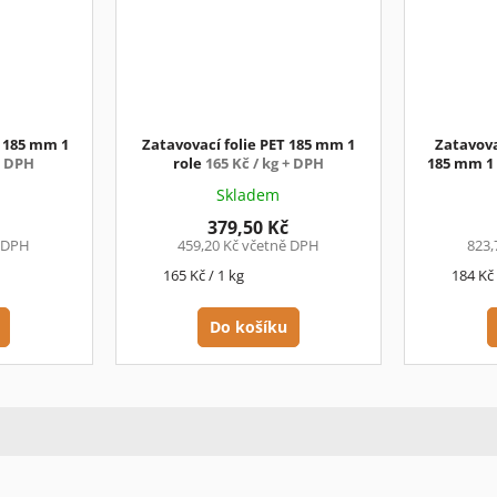
L 185 mm 1
Zatavovací folie PET 185 mm 1
Zatavova
+ DPH
role
165 Kč / kg + DPH
185 mm 1
Skladem
379,50 Kč
ě DPH
459,20 Kč včetně DPH
823,
Měrná
Měrná
165 Kč / 1 kg
184 Kč 
cena:
cena:
Do košíku