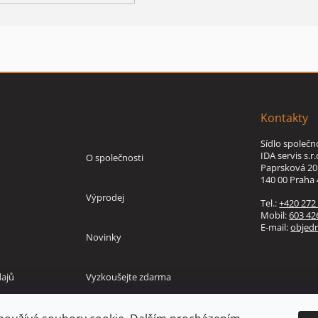
Kontakty
Informace
Sídlo společn
IDA servis s.r.
O společnosti
Paprsková 20
140 00 Praha 
Výprodej
Tel.:
+420 272
Mobil:
603 42
E-mail:
objed
Novinky
ajů
Vyzkoušejte zdarma