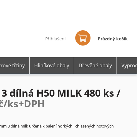
Nákupní
košík
Přihlášení
Prázdný košík
rové třtiny
Hliníkové obaly
Dřevěné obaly
Výprod
 dílná H50 MILK 480 ks /
Kč/ks+DPH
m 3 dílná milk určená k balení horkých i chlazených hotových