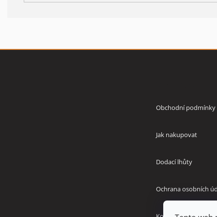
Z
á
p
Vše o nákupu
a
t
í
Obchodní podmínky
Jak nakupovat
Dodací lhůty
Ochrana osobních úd
Kontakty