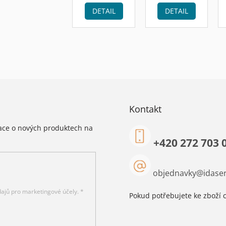
DETAIL
DETAIL
Kontakt
mace o nových produktech na
+420 272 703 
objednavky
@
idaser
ajů pro marketingové účely. *
Pokud potřebujete ke zboží c