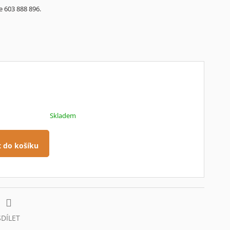
e 603 888 896.
Skladem
t do košíku
SDÍLET