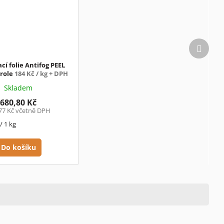
Další
produk
cí folie Antifog PEEL
 role
184 Kč / kg + DPH
Skladem
680,80 Kč
77 Kč včetně DPH
/ 1 kg
Do košíku