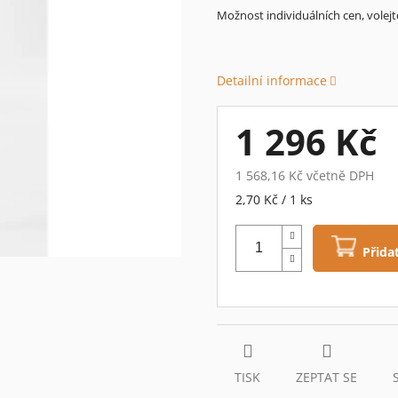
0,0
Možnost individuálních cen, volejt
z
5
hvězdiček.
Detailní informace
1 296 Kč
1 568,16 Kč včetně DPH
Měrná
2,70 Kč / 1 ks
cena:
Přida
TISK
ZEPTAT SE