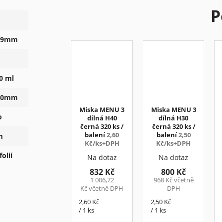
P
99mm
0 ml
00mm
Miska MENU 3
Miska MENU 3
o
dílná H40
dílná H30
černá 320 ks /
černá 320 ks /
balení
2,60
balení
2,50
m
Kč/ks+DPH
Kč/ks+DPH
olií
Na dotaz
Na dotaz
832 Kč
800 Kč
1 006,72
968 Kč včetně
Kč včetně DPH
DPH
Měrná
Měrná
2,60 Kč
2,50 Kč
cena:
cena:
/ 1 ks
/ 1 ks