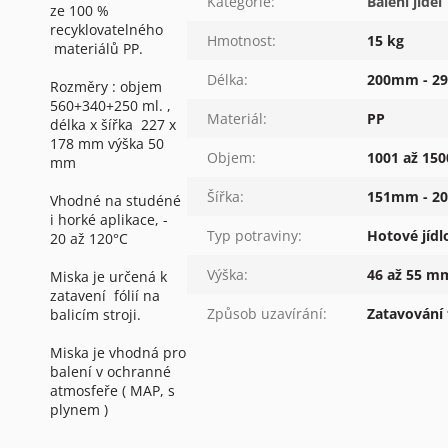
Kategorie
:
Balení jídel
ze 100 %
recyklovatelného
Hmotnost
:
15 kg
materiálů PP.
Délka
:
200mm - 2
Rozměry : objem
560+340+250 ml. ,
Materiál
:
PP
délka x šířka 227 x
178 mm výška 50
Objem
:
1001 až 150
mm
Šířka
:
151mm - 2
Vhodné na studéné
i horké aplikace, -
Typ potraviny
:
Hotové jídl
20 až 120°C
Výška
:
46 až 55 m
Miska je určená k
zatavení fólií na
Způsob uzavírání
:
Zatavování f
balicím stroji.
Miska je vhodná pro
balení v ochranné
atmosfeře ( MAP, s
plynem )