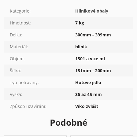
Kategorie
:
Hliníkové obaly
Hmotnost
:
7 kg
Délka
:
300mm - 399mm
Materiál
:
hliník
Objem
:
1501 a více ml
Šířka
:
151mm - 200mm
Typ potraviny
:
Hotové jídlo
Výška
:
36 až 45 mm
Způsob uzavírání
:
Víko zvlášt
Podobné