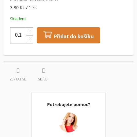
Měrná
3,30 Kč / 1 ks
cena:
Skladem
Přidat do košíku
ZEPTAT SE
SDÍLET
Potřebujete pomoc?