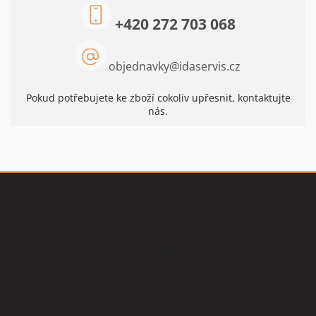
+420 272 703 068
objednavky
@
idaservis.cz
Pokud potřebujete ke zboží cokoliv upřesnit, kontaktujte
nás.
Z
á
p
a
t
Vše o nákupu
í
Informace