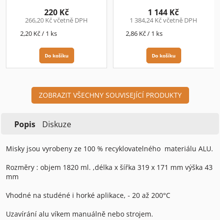
220 Kč
1 144 Kč
266,20 Kč včetně DPH
1 384,24 Kč včetně DPH
Měrná
Měrná
2,20 Kč / 1 ks
2,86 Kč / 1 ks
cena:
cena:
Do košíku
Do košíku
ZOBRAZIT VŠECHNY SOUVISEJÍCÍ PRODUKTY
Popis
Diskuze
Misky jsou vyrobeny ze 100 % recyklovatelného materiálu ALU.
Rozměry : objem 1820 ml. ,délka x šířka 319 x 171 mm výška 43
mm
Vhodné na studéné i horké aplikace, - 20 až 200°C
Uzavírání alu víkem manuálně nebo strojem.