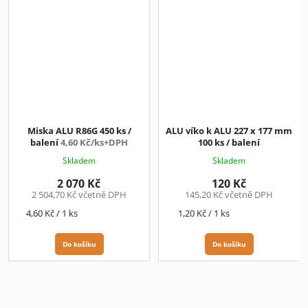
Miska ALU R86G 450 ks /
ALU víko k ALU 227 x 177 mm
balení
4,60 Kč/ks+DPH
100 ks / balení
Skladem
Skladem
2 070 Kč
120 Kč
2 504,70 Kč včetně DPH
145,20 Kč včetně DPH
Měrná
Měrná
4,60 Kč / 1 ks
1,20 Kč / 1 ks
cena:
cena:
Do košíku
Do košíku