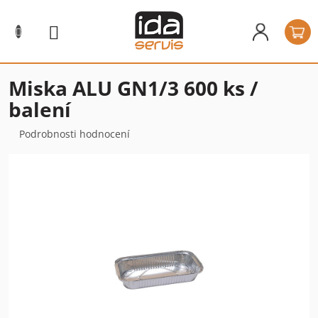
Přejít
na
N
obsah
k
Miska ALU GN1/3 600 ks /
balení
Průměrné
Podrobnosti hodnocení
hodnocení
produktu
je
0,0
z
5
hvězdiček.