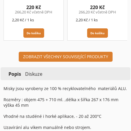
220 Kč
220 Kč
266,20 Kč včetně DPH
266,20 Kč včetně DPH
Měrná
Měrná
2,20 Kč / 1 ks
2,20 Kč / 1 ks
cena:
cena:
Do košíku
Do košíku
ZOBRAZIT VŠECHNY SOUVISEJÍCÍ PRODUKTY
Popis
Diskuze
Misky jsou vyrobeny ze 100 % recyklovatelného materiálů ALU.
Rozměry : objem 475 + 710 ml. ,délka x šířka 267 x 176 mm
výška 45 mm
Vhodné na studéné i horké aplikace, - 20 až 200°C
Uzavírání alu víkem manuálně nebo strojem.