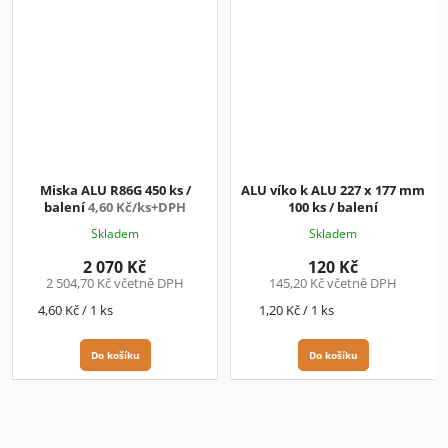
Miska ALU R86G 450 ks /
ALU víko k ALU 227 x 177 mm
balení
4,60 Kč/ks+DPH
100 ks / balení
Skladem
Skladem
2 070 Kč
120 Kč
2 504,70 Kč včetně DPH
145,20 Kč včetně DPH
Měrná
Měrná
4,60 Kč / 1 ks
1,20 Kč / 1 ks
cena:
cena:
Do košíku
Do košíku