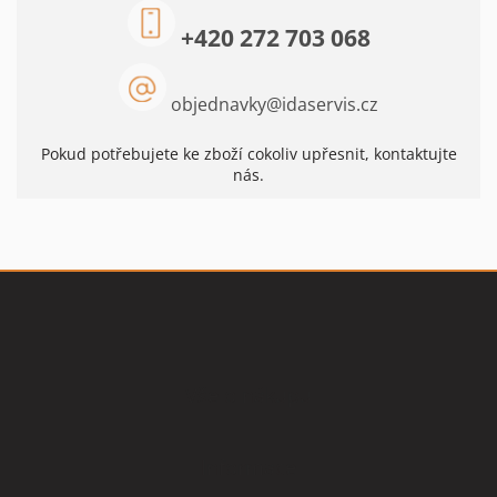
+420 272 703 068
objednavky
@
idaservis.cz
Pokud potřebujete ke zboží cokoliv upřesnit, kontaktujte
nás.
Z
á
p
a
t
Vše o nákupu
í
Informace