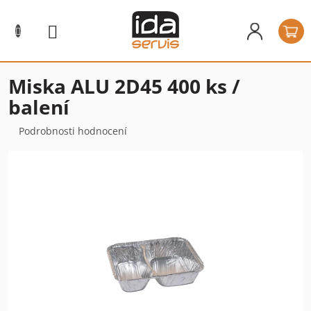
Přejít
na
N
obsah
k
Miska ALU 2D45 400 ks /
balení
Průměrné
Podrobnosti hodnocení
hodnocení
produktu
je
0,0
z
5
hvězdiček.