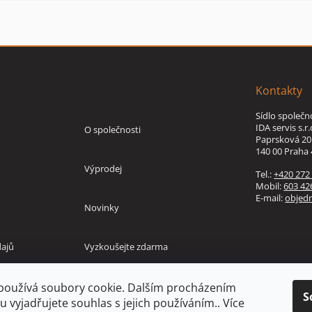
Kontakty
Informace
Sídlo společn
IDA servis s.r.
O společnosti
Paprsková 20
140 00 Praha 
Výprodej
Tel.:
+420 272
Mobil:
603 42
E-mail:
objed
Novinky
ajů
Vyzkoušejte zdarma
používá soubory cookie. Dalším procházením
S
 vyjadřujete souhlas s jejich používáním.. Více