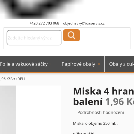
+420 272 703 068
objednavky@idaservis.cz
Folie a vakuové sáčky
Papírové obaly
Obaly z cuk
1,96 Kč/ks+DPH
Miska 4 hran
balení
1,96 
Průměrné
Podrobnosti hodnocení
hodnocení
Miska o objemu 250 ml. .
produktu
je
Víčko zvlášť.