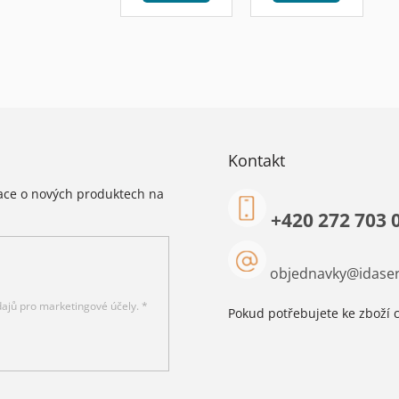
Kontakt
mace o nových produktech na
+420 272 703 
objednavky
@
idaser
ajů pro marketingové účely. *
Pokud potřebujete ke zboží c