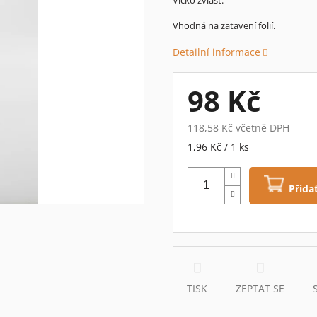
0,0
z
Vhodná na zatavení folií.
5
hvězdiček.
Detailní informace
98 Kč
118,58 Kč včetně DPH
Měrná
1,96 Kč / 1 ks
cena:
Přida
TISK
ZEPTAT SE