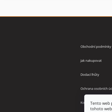
Z
á
p
Vše o nákupu
a
t
í
Obchodní podmínky
Jak nakupovat
Dodací lhůty
Ochrana osobních úd
Kontakty
Tento web 
tohoto webu