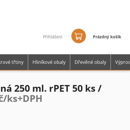
Nákupní
košík
Přihlášení
Prázdný košík
rové třtiny
Hliníkové obaly
Dřevěné obaly
Výprod
ná 250 ml. rPET 50 ks /
Kč/ks+DPH