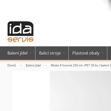
Balení jídel
Balicí stroje
Plastové obaly
Domů
Balení jídel
Miska 4 hranná 250 ml. rPET 50 ks / balení