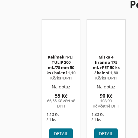
P
Kelímek rPET
Miska 4
TULIP 200
hranná 175
ml./78 mm 50
ml. rPET 50 ks
ks / balení
1,10
/ balení
1,80
Kč/ks+DPH
Kč/ks+DPH
Na dotaz
Na dotaz
55 Kč
90 Kč
66,55 Kč včetně
108,90
DPH
Kč včetně DPH
Měrná
Měrná
1,10 Kč
1,80 Kč
cena:
cena:
/ 1 ks
/ 1 ks
DETAIL
DETAIL