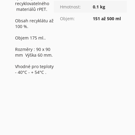
recyklovatelného
Hmotnost
:
0.1 kg
materiálů rPET.
Objem
:
151 až 500 ml
Obsah recyklátu až
100 %.
Objem 175 ml..
Rozměry : 90 x 90
mm Výška 60 mm.
Vhodné pro teploty
- 40°C - + 54°C .