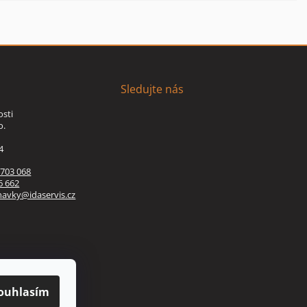
Sledujte nás
osti
o.
4
 703 068
6 662
navky@idaservis.cz
ouhlasím