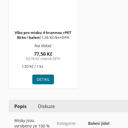
Víko pro misku 4 hrannou rPET
50 ks / balení
1,55 Kč/ks+DPH
Na dotaz
77,50 Kč
93,78 Kč včetně DPH
Měrná
1,55 Kč / 1 ks
cena:
DETAIL
Popis
Diskuze
Misky jsou
Kategorie
:
Balení jídel
vyrobeny ze 100 %