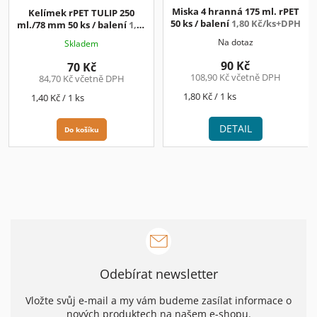
Miska 4 hranná 175 ml. rPET
Kelímek rPET TULIP 250
50 ks / balení
1,80 Kč/ks+DPH
ml./78 mm 50 ks / balení
1,40
Kč/ks+DPH
Na dotaz
Skladem
90 Kč
70 Kč
108,90 Kč včetně DPH
84,70 Kč včetně DPH
Měrná
1,80 Kč / 1 ks
Měrná
1,40 Kč / 1 ks
cena:
cena:
DETAIL
Do košíku
Odebírat newsletter
Vložte svůj e-mail a my vám budeme zasílat informace o
nových produktech na našem e-shopu.