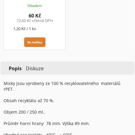
1,20 Kč/ks+DPH
Skladem
60 Kč
72,60 Kč včetně DPH
Měrná
1,20 Kč / 1 ks
cena:
Do košíku
Popis
Diskuze
Misky jsou vyrobeny ze 100 % recyklovatelného materiálů
rPET.
Obsah recyklátu až 70 %.
Objem 200 / 250 ml..
Průměr horní hrany 78 mm. Výška 89 mm.
Vhodné pro teploty - 40°C - + 60°C .