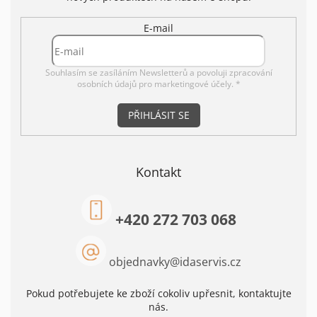
E-mail
Souhlasím se zasíláním Newsletterů a povoluji
zpracování
osobních údajů pro marketingové účely. *
PŘIHLÁSIT SE
Kontakt
+420 272 703 068
objednavky
@
idaservis.cz
Pokud potřebujete ke zboží cokoliv upřesnit, kontaktujte
nás.