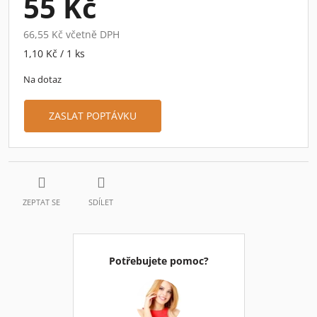
55 Kč
66,55 Kč včetně DPH
Měrná
1,10 Kč / 1 ks
cena:
Na dotaz
ZASLAT POPTÁVKU
ZEPTAT SE
SDÍLET
Potřebujete pomoc?