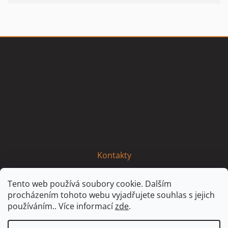
Z
á
p
a
t
Vše o nákupu
í
Informace
Kontakty
Tento web používá soubory cookie. Dalším
procházením tohoto webu vyjadřujete souhlas s jejich
používáním.. Více informací
zde
.