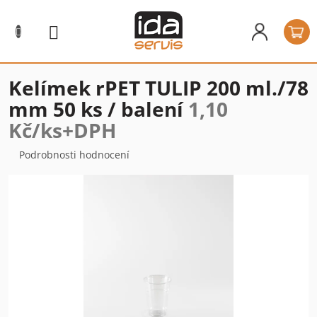
Přejít
na
N
obsah
k
Kelímek rPET TULIP 200 ml./78
mm 50 ks / balení
1,10
Kč/ks+DPH
Průměrné
Podrobnosti hodnocení
hodnocení
produktu
je
0,0
z
5
hvězdiček.