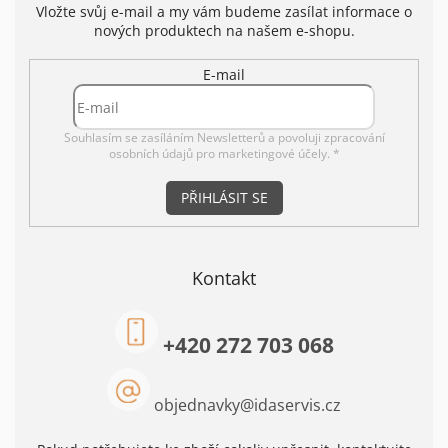
Vložte svůj e-mail a my vám budeme zasílat informace o
nových produktech na našem e-shopu.
E-mail
Souhlasím se zasíláním Newsletterů a povoluji
zpracování
osobních údajů pro marketingové účely. *
PŘIHLÁSIT SE
Kontakt
+420 272 703 068
objednavky
@
idaservis.cz