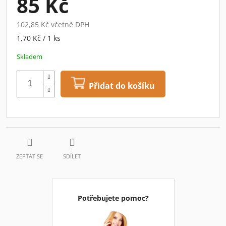
85 Kč
102,85 Kč včetně DPH
Měrná
1,70 Kč / 1 ks
cena:
Skladem
Přidat do košíku
ZEPTAT SE
SDÍLET
Potřebujete pomoc?