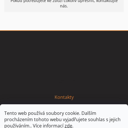
Pokud potřebujete ke zboží cokoliv upřesnit, kontaktujte
nás.
Z
á
p
a
t
Vše o nákupu
í
Informace
Kontakty
Tento web používá soubory cookie. Dalším
procházením tohoto webu vyjadřujete souhlas s jejich
používáním.. Více informací
zde
.