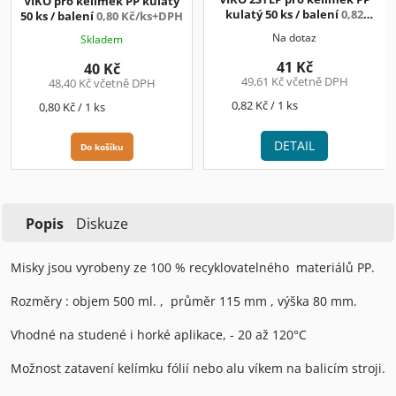
VÍKO pro kelímek PP kulatý
kulatý 50 ks / balení
0,82
50 ks / balení
0,80 Kč/ks+DPH
Kč/ks+DPH
Na dotaz
Skladem
41 Kč
40 Kč
49,61 Kč včetně DPH
48,40 Kč včetně DPH
Měrná
0,82 Kč / 1 ks
Měrná
0,80 Kč / 1 ks
cena:
cena:
DETAIL
Do košíku
Popis
Diskuze
Misky jsou vyrobeny ze 100 % recyklovatelného materiálů PP.
Rozměry : objem 500 ml. , průměr 115 mm , výška 80 mm.
Vhodné na studené i horké aplikace, - 20 až 120°C
Možnost zatavení kelímku fólií nebo alu víkem na balicím stroji.