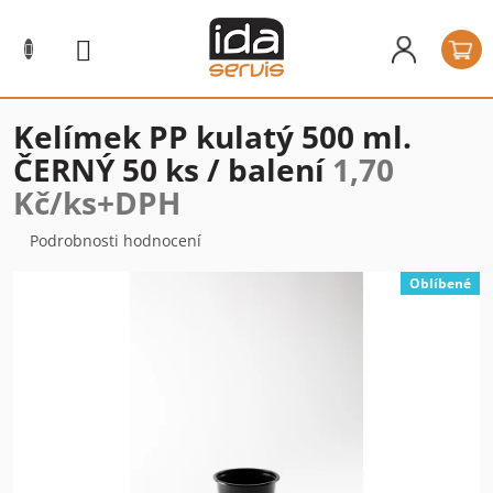
Přejít
na
N
obsah
k
Kelímek PP kulatý 500 ml.
ČERNÝ 50 ks / balení
1,70
Kč/ks+DPH
Průměrné
Podrobnosti hodnocení
hodnocení
produktu
Oblíbené
je
0,0
z
5
hvězdiček.