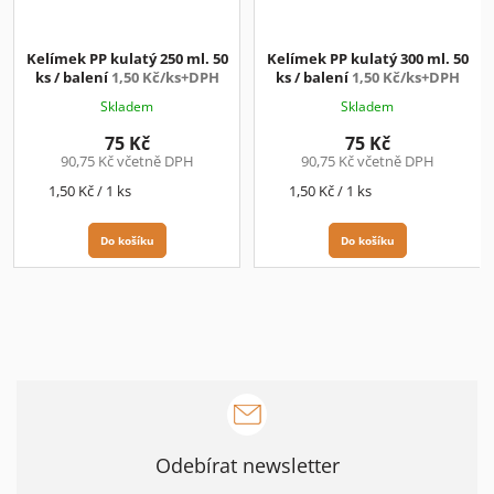
Kelímek PP kulatý 250 ml. 50
Kelímek PP kulatý 300 ml. 50
ks / balení
1,50 Kč/ks+DPH
ks / balení
1,50 Kč/ks+DPH
Skladem
Skladem
75 Kč
75 Kč
90,75 Kč včetně DPH
90,75 Kč včetně DPH
Měrná
Měrná
1,50 Kč / 1 ks
1,50 Kč / 1 ks
cena:
cena:
Do košíku
Do košíku
Odebírat newsletter