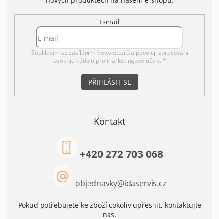
nových produktech na našem e-shopu.
E-mail
Souhlasím se zasíláním Newsletterů a povoluji
zpracování
osobních údajů pro marketingové účely. *
PŘIHLÁSIT SE
Kontakt
+420 272 703 068
objednavky
@
idaservis.cz
Pokud potřebujete ke zboží cokoliv upřesnit, kontaktujte
nás.