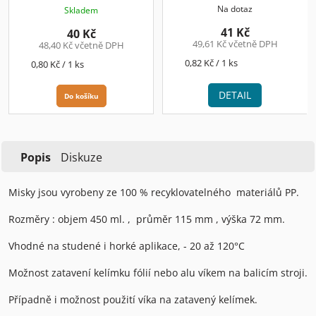
Kč/ks+DPH
Na dotaz
Skladem
41 Kč
40 Kč
49,61 Kč včetně DPH
48,40 Kč včetně DPH
Měrná
0,82 Kč / 1 ks
Měrná
0,80 Kč / 1 ks
cena:
cena:
DETAIL
Do košíku
Popis
Diskuze
Misky jsou vyrobeny ze 100 % recyklovatelného materiálů PP.
Rozměry : objem 450 ml. , průměr 115 mm , výška 72 mm.
Vhodné na studené i horké aplikace, - 20 až 120°C
Možnost zatavení kelímku fólií nebo alu víkem na balicím stroji.
Případně i možnost použití víka na zatavený kelímek.