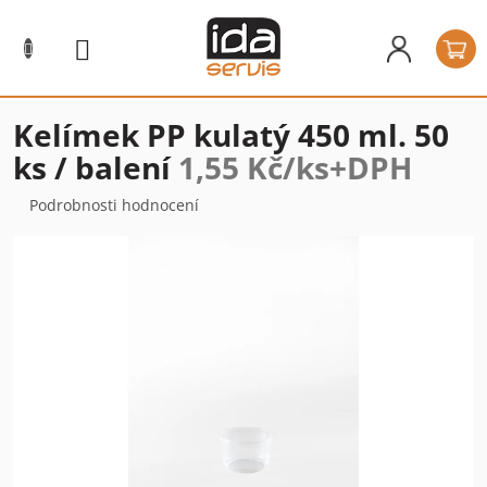
Přejít
na
N
obsah
k
Kelímek PP kulatý 450 ml. 50
ks / balení
1,55 Kč/ks+DPH
Průměrné
Podrobnosti hodnocení
hodnocení
produktu
je
0,0
z
5
hvězdiček.