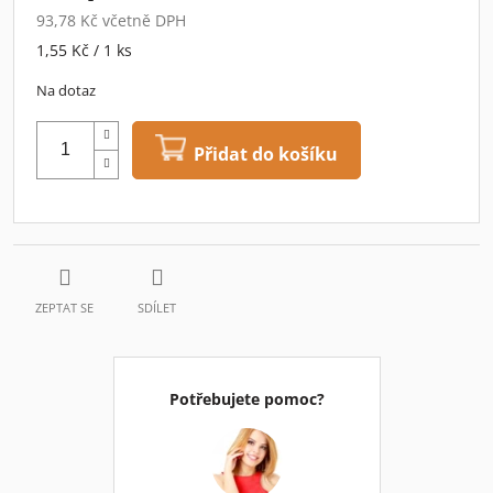
93,78 Kč včetně DPH
Měrná
1,55 Kč / 1 ks
cena:
Na dotaz
Přidat do košíku
ZEPTAT SE
SDÍLET
Potřebujete pomoc?