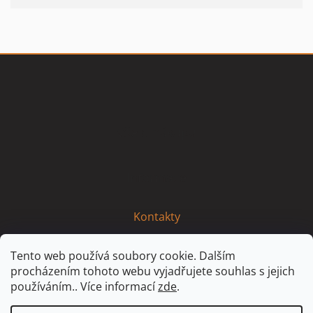
Z
á
p
a
t
Vše o nákupu
í
Informace
Kontakty
Tento web používá soubory cookie. Dalším
procházením tohoto webu vyjadřujete souhlas s jejich
používáním.. Více informací
zde
.