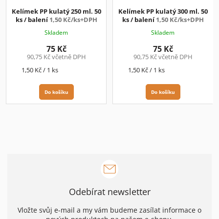
Kelímek PP kulatý 250 ml. 50
Kelímek PP kulatý 300 ml. 50
ks / balení
1,50 Kč/ks+DPH
ks / balení
1,50 Kč/ks+DPH
Skladem
Skladem
75 Kč
75 Kč
90,75 Kč včetně DPH
90,75 Kč včetně DPH
Měrná
Měrná
1,50 Kč / 1 ks
1,50 Kč / 1 ks
cena:
cena:
Do košíku
Do košíku
Odebírat newsletter
Vložte svůj e-mail a my vám budeme zasílat informace o