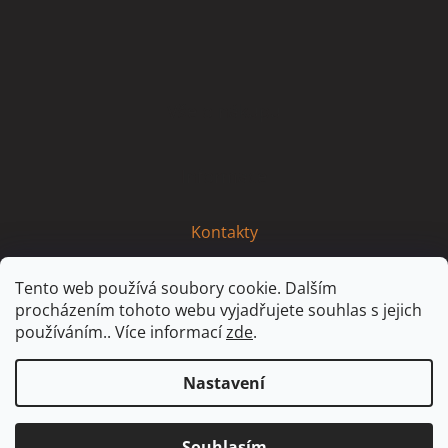
Z
á
p
a
t
Vše o nákupu
í
Informace
Kontakty
Tento web používá soubory cookie. Dalším
procházením tohoto webu vyjadřujete souhlas s jejich
používáním.. Více informací
zde
.
Nastavení
Vytvořil Shoptet
Partner: MirandaMedia Group, s.r.o.
Souhlasím