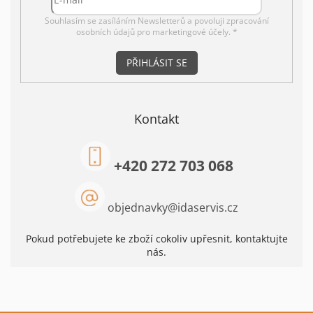
s
Souhlasím se zasíláním Newsletterů a povoluji
zpracování
u
osobních údajů pro marketingové účely. *
PŘIHLÁSIT SE
Kontakt
+420 272 703 068
objednavky
@
idaservis.cz
Pokud potřebujete ke zboží cokoliv upřesnit, kontaktujte
nás.