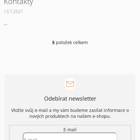
Kontakty
13.7.2021
...
5
položek celkem
O
v
l
á
d
a
c
í
p
r
Odebírat newsletter
v
k
Vložte svůj e-mail a my vám budeme zasílat informace o
y
nových produktech na našem e-shopu.
v
ý
E-mail
p
i