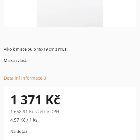
Víko k misce pulp 19x19 cm z rPET.
Miska zvlášt.
Detailní informace
1 371 Kč
1 658,91 Kč včetně DPH
Měrná
4,57 Kč / 1 ks
cena:
Na dotaz