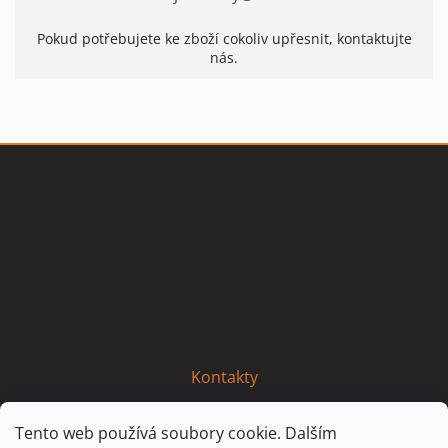
Pokud potřebujete ke zboží cokoliv upřesnit, kontaktujte
nás.
Z
á
p
a
t
Vše o nákupu
í
Informace
Kontakty
Tento web používá soubory cookie. Dalším