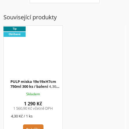
Související produkty
Tip
Oblíbené
PULP miska 19x19xH7cm
750ml 300 ks / balení
4,30
Kč/ks+DPH
Skladem
1 290 Kč
1 560,90 Kč včetně DPH
Měrná
4,30 Kč / 1 ks
cena: