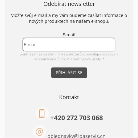
Odebírat newsletter
Vložte svůj e-mail a my vám budeme zasílat informace o
nových produktech na našem e-shopu.
E-mail
Souhlasím se zasíláním Newsletterů a povoluji
zpracování
osobních údajů pro marketingové účely. *
PŘIHLÁSIT SE
Kontakt
+420 272 703 068
objednavky
@
idaservis.cz