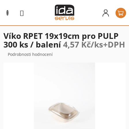
Přejít
na
N
obsah
k
Víko RPET 19x19cm pro PULP
300 ks / balení
4,57 Kč/ks+DPH
Průměrné
Podrobnosti hodnocení
hodnocení
produktu
je
0,0
z
5
hvězdiček.