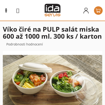
Přejít
na
N
obsah
k
Víko čiré na PULP salát miska
600 až 1000 ml. 300 ks / karton
Průměrné
Podrobnosti hodnocení
hodnocení
produktu
je
0,0
z
5
hvězdiček.