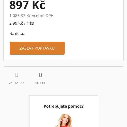
897 Kč
1 085,37 Kč včetně DPH
Měrná
2,99 Kč / 1 ks
cena:
Na dotaz
ZASLAT POPTÁVKU
ZEPTAT SE
SDÍLET
Potřebujete pomoc?