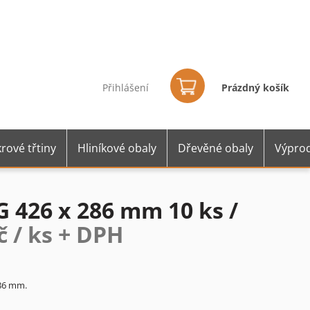
Nákupní
košík
Přihlášení
Prázdný košík
rové třtiny
Hliníkové obaly
Dřevěné obaly
Výprod
G 426 x 286 mm 10 ks /
č / ks + DPH
286 mm.