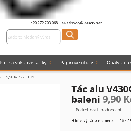
+420 272 703 068
objednavky@idaservis.cz
Folie a vakuové sáčky
Papírové obaly
Obaly z cuk
lení
9,90 Kč / ks + DPH
Tác alu V430
balení
9,90 K
Průměrné
Podrobnosti hodnocení
hodnocení
Hliníkový tác o rozměrech 426 x 
produktu
je