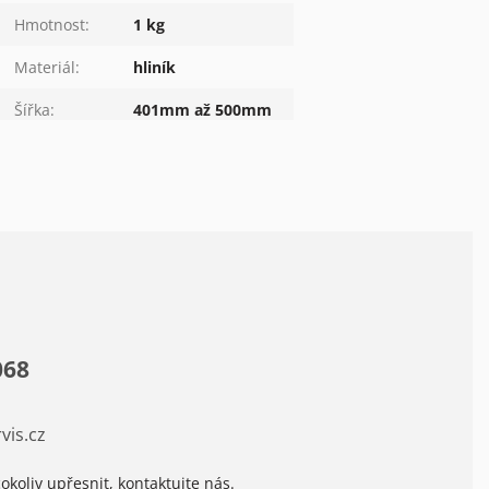
Hmotnost
:
1 kg
Materiál
:
hliník
Šířka
:
401mm až 500mm
068
vis.cz
okoliv upřesnit, kontaktujte nás.