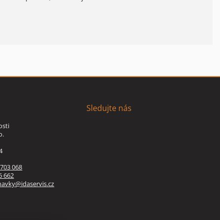
Sledujte nás
osti
o.
4
 703 068
6 662
navky@idaservis.cz