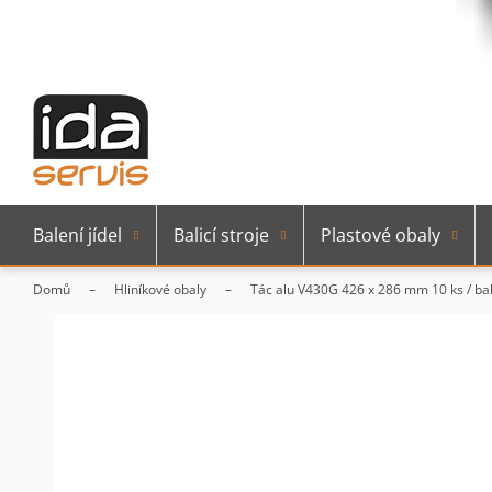
Balení jídel
Balicí stroje
Plastové obaly
Domů
Hliníkové obaly
Tác alu V430G 426 x 286 mm 10 ks / ba