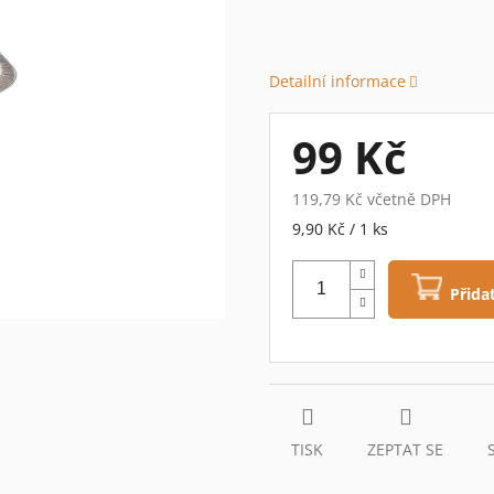
0,0
z
5
hvězdiček.
Detailní informace
99 Kč
119,79 Kč včetně DPH
Měrná
9,90 Kč / 1 ks
cena:
Přida
TISK
ZEPTAT SE