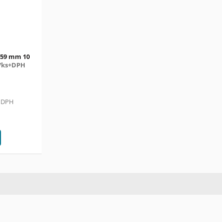
 359 mm 10
č/ks+DPH
ě DPH