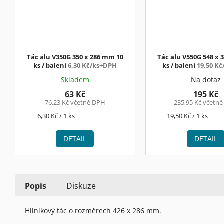
Tác alu V350G 350 x 286 mm 10
Tác alu V550G 548 x
ks / balení
6,30 Kč/ks+DPH
ks / balení
19,50 K
Skladem
Na dotaz
63 Kč
195 Kč
76,23 Kč včetně DPH
235,95 Kč včetn
Měrná
Měrná
6,30 Kč / 1 ks
19,50 Kč / 1 ks
cena:
cena:
DETAIL
DETAIL
Popis
Diskuze
Hliníkový tác o rozměrech 426 x 286 mm.