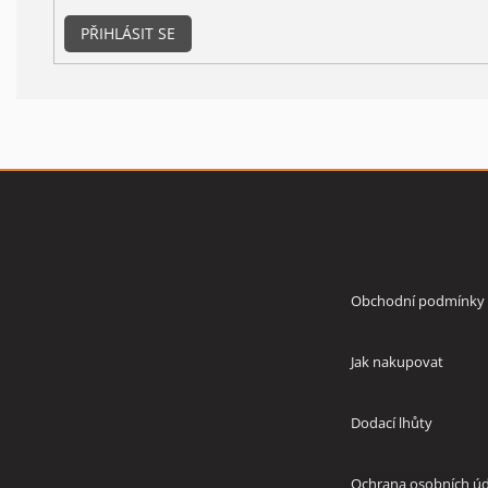
PŘIHLÁSIT SE
Z
á
p
Vše o nákupu
a
t
í
Obchodní podmínky
Jak nakupovat
Dodací lhůty
Ochrana osobních úd