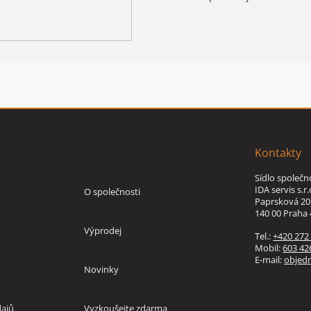
Kontakty
Informace
Sídlo společn
IDA servis s.r.
O společnosti
Paprsková 20
140 00 Praha 
Výprodej
Tel.:
+420 272
Mobil:
603 42
E-mail:
objed
Novinky
ajů
Vyzkoušejte zdarma