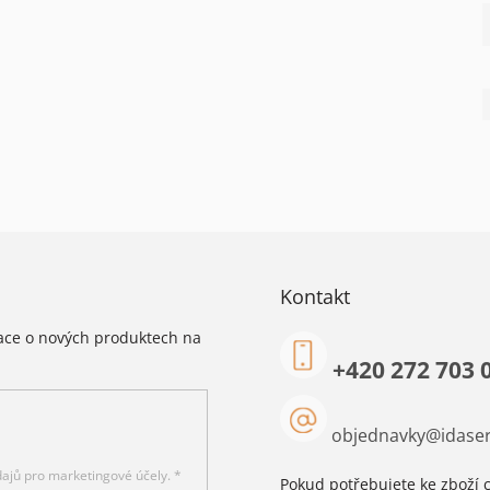
Kontakt
mace o nových produktech na
+420 272 703 
objednavky
@
idaser
ajů pro marketingové účely. *
Pokud potřebujete ke zboží c