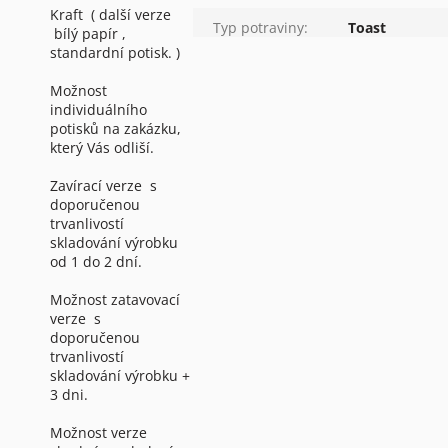
Kraft ( další verze
Typ potraviny
:
Toast
bílý papír ,
standardní potisk. )
Možnost
individuálního
potisků na zakázku,
který Vás odliší.
Zavírací verze s
doporučenou
trvanlivostí
skladování výrobku
od 1 do 2 dní.
Možnost zatavovací
verze s
doporučenou
trvanlivostí
skladování výrobku +
3 dni.
Možnost verze