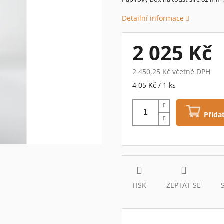
je
Detailní informace
0,0
z
5
2 025 Kč
hvězdiček.
2 450,25 Kč včetně DPH
Měrná
4,05 Kč / 1 ks
cena:
Přida
TISK
ZEPTAT SE