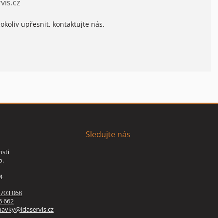
vis.cz
okoliv upřesnit, kontaktujte nás.
Sledujte nás
osti
o.
4
 703 068
6 662
navky@idaservis.cz