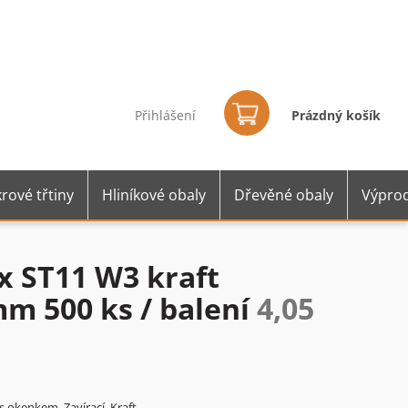
Nákupní
košík
Přihlášení
Prázdný košík
rové třtiny
Hliníkové obaly
Dřevěné obaly
Výprod
x ST11 W3 kraft
m 500 ks / balení
4,05
 okenkem. Zavírací. Kraft.