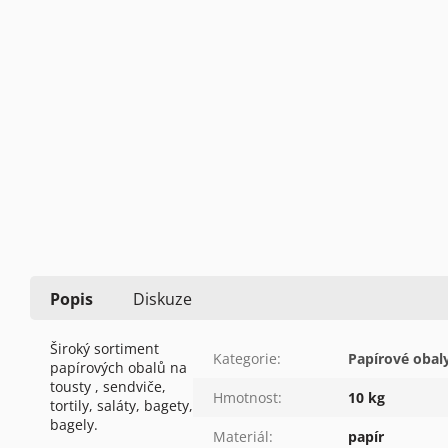
Popis
Diskuze
Široký sortiment
Kategorie
:
Papírové obal
papírových obalů na
tousty , sendviče,
Hmotnost
:
10 kg
tortily, saláty, bagety,
bagely.
Materiál
:
papír