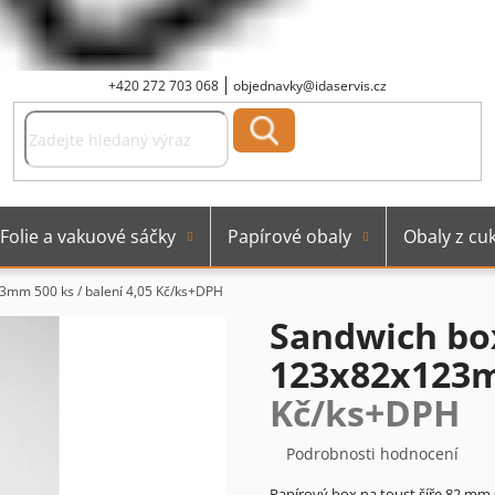
+420 272 703 068
objednavky@idaservis.cz
Folie a vakuové sáčky
Papírové obaly
Obaly z cuk
3mm 500 ks / balení
4,05 Kč/ks+DPH
Sandwich bo
123x82x123m
Kč/ks+DPH
Průměrné
Podrobnosti hodnocení
hodnocení
Papírový box na toust šíře 82 mm s
produktu