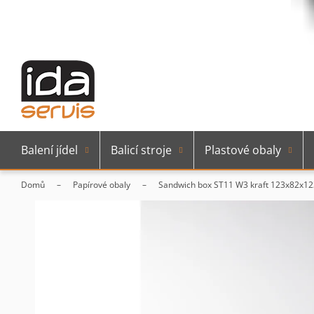
Balení jídel
Balicí stroje
Plastové obaly
Domů
Papírové obaly
Sandwich box ST11 W3 kraft 123x82x12