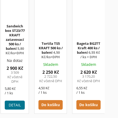
Sandwich
box ST23/77
KRAFT
zatavovací
Tortila TS5
Bageta BG2TT
500 ks /
KRAFT 500 ks /
Kraft 400 ks /
balení
5,80
balení
4,50
balení
6,55 Kč
Kč/ks+DPH
Kč/ks+DPH
/ ks + DPH
Na dotaz
Skladem
Skladem
2 900 Kč
2 250 Kč
2 620 Kč
3 509
2 722,50
3 170,20
Kč včetně
Kč včetně DPH
Kč včetně DPH
DPH
Měrná
Měrná
4,50 Kč
6,55 Kč
Měrná
5,80 Kč
cena:
cena:
/ 1 ks
/ 1 ks
cena:
/ 1 ks
Do košíku
Do košíku
DETAIL