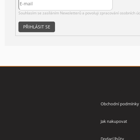
Souhlasím se zasíláním Newsletterů a povoluji
zpracování osobních úd
PŘIHLÁSIT SE
Z
á
p
Vše o nákupu
a
t
í
Obchodní podmínky
Jak nakupovat
Dodací lhůty