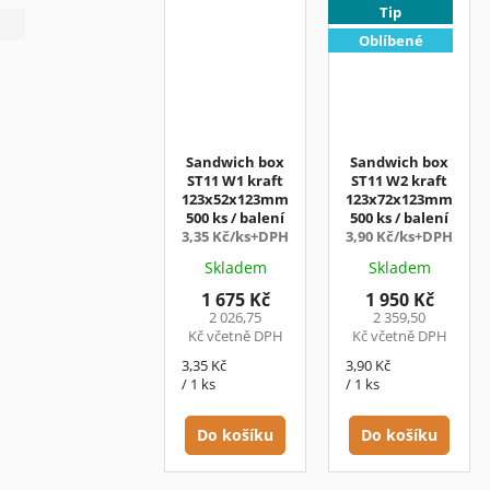
Tip
Oblíbené
Sandwich box
Sandwich box
ST11 W1 kraft
ST11 W2 kraft
123x52x123mm
123x72x123mm
500 ks / balení
500 ks / balení
3,35 Kč/ks+DPH
3,90 Kč/ks+DPH
Skladem
Skladem
1 675 Kč
1 950 Kč
2 026,75
2 359,50
Kč včetně DPH
Kč včetně DPH
Měrná
Měrná
3,35 Kč
3,90 Kč
cena:
cena:
/ 1 ks
/ 1 ks
Do košíku
Do košíku