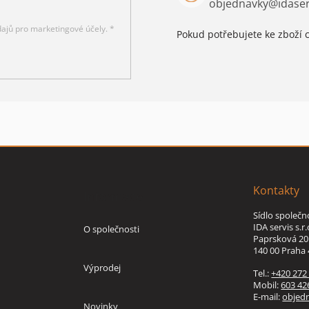
objednavky
@
idaser
ajů pro marketingové účely. *
Pokud potřebujete ke zboží c
Kontakty
Informace
Sídlo společn
IDA servis s.r.
O společnosti
Paprsková 20
140 00 Praha 
Výprodej
Tel.:
+420 272
Mobil:
603 42
E-mail:
objed
Novinky