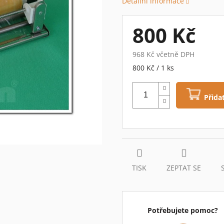
Detailní informace
0,0
z
5
800 Kč
hvězdiček.
968 Kč včetně DPH
Měrná
800 Kč / 1 ks
cena:
Přida
TISK
ZEPTAT SE
Potřebujete pomoc?