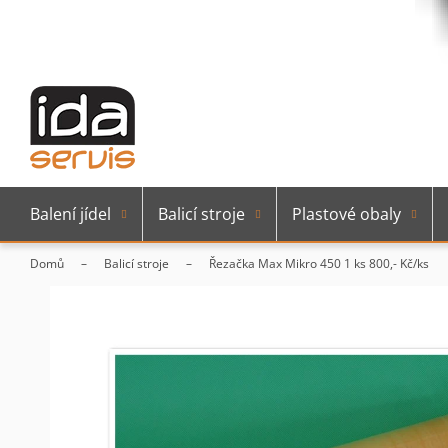
Balení jídel
Balicí stroje
Plastové obaly
Domů
Balicí stroje
Řezačka Max Mikro 450 1 ks
800,- Kč/ks