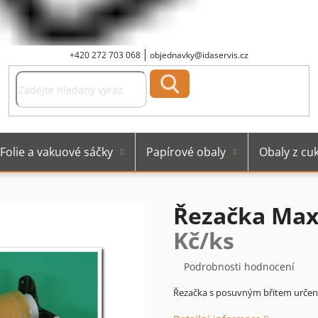
+420 272 703 068
objednavky@idaservis.cz
Folie a vakuové sáčky
Papírové obaly
Obaly z cuk
Řezačka Max
Kč/ks
Průměrné
Podrobnosti hodnocení
hodnocení
Řezačka s posuvným břitem určená
produktu
je