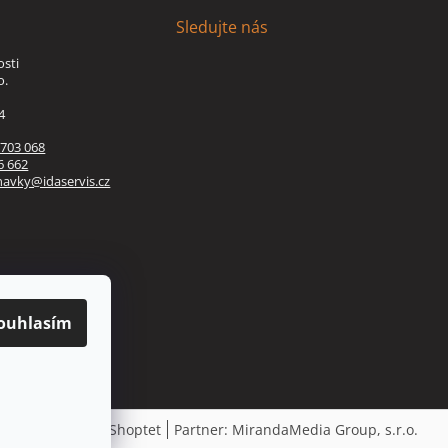
Sledujte nás
osti
o.
4
 703 068
6 662
navky@idaservis.cz
ouhlasím
Vytvořil Shoptet
Partner: MirandaMedia Group, s.r.o.