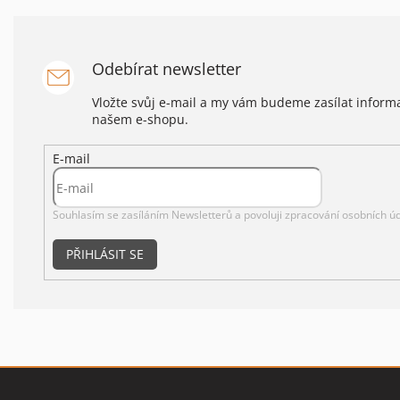
Odebírat newsletter
Vložte svůj e-mail a my vám budeme zasílat infor
našem e-shopu.
E-mail
Souhlasím se zasíláním Newsletterů a povoluji
zpracování osobních úd
PŘIHLÁSIT SE
Z
á