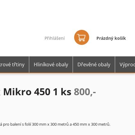
Nákupní
košík
Přihlášení
Prázdný košík
rové třtiny
Hliníkové obaly
Dřevěné obaly
Výprod
 Mikro 450 1 ks
800,-
 pro balení s folií 300 mm x 300 metrů a 450 mm x 300 metrů.