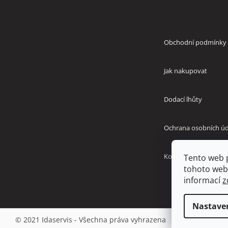
p
Vše o nákupu
a
t
í
Obchodní podmínky
Jak nakupovat
Dodací lhůty
Ochrana osobních úd
Kontakty
Tento web 
tohoto webu
informací
z
Nastave
© 2021 Idaservis - Všechna práva vyhrazena