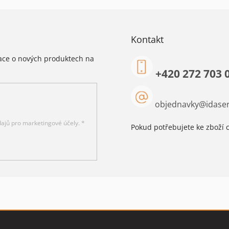
Kontakt
mace o nových produktech na
+420 272 703 
objednavky
@
idaser
ajů pro marketingové účely. *
Pokud potřebujete ke zboží c