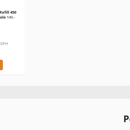
Refill 450
role
140.-
ě DPH
P