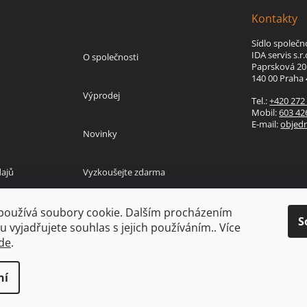
Kontakty
Informace
Sídlo společn
IDA servis s.r.
O společnosti
Paprsková 20
140 00 Praha 
Výprodej
Tel.:
+420 272
Mobil:
603 42
E-mail:
objed
Novinky
ajů
Vyzkoušejte zdarma
používá soubory cookie. Dalším procházením
S
 vyjadřujete souhlas s jejich používáním.. Více
de
.
ní