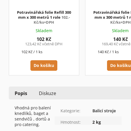
Potravinářská folie Refill 300
Potravinářská folie 
mm x 300 metrů 1 role
102.-
mm x 300 metrů 1 
Kč/ks+DPH
Kč/ks+DPH
Skladem
Skladem
102 Kč
140 Kč
123,42 Kč včetně DPH
169,40 Kč včetn
Měrná
Měrná
102 Kč / 1 ks
140 Kč / 1 ks
cena:
cena:
Do košíku
Do košíku
Popis
Diskuze
Vhodná pro balení
Kategorie
:
Balicí stroje
knedlíků, baget a
sendvičů , dortů a
Hmotnost
:
2 kg
pro catering.