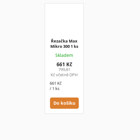
Řezačka Max
Mikro 300 1 ks
Skladem
661 Kč
799,81
Kč včetně DPH
Měrná
661 Kč
cena:
/ 1 ks
Do košíku