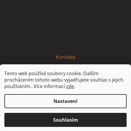
p
a
t
Vše o nákupu
í
Informace
Kontakty
Tento web používá soubory cookie. Dalším
procházením tohoto webu vyjadřujete souhlas s jejich
používáním.. Více informací
zde
.
Nastavení
Vytvořil Shoptet
Partner: MirandaMedia Group, s.r.o.
Souhlasím
© 2021 Idaservis - Všechna práva vyhrazena