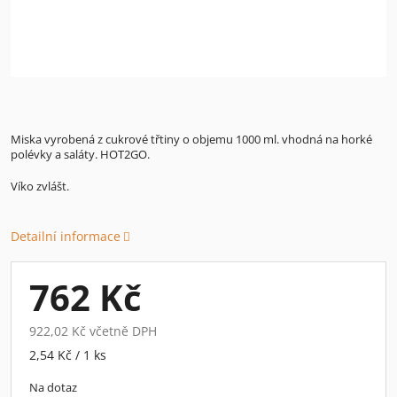
Miska vyrobená z cukrové třtiny o objemu 1000 ml. vhodná na horké
polévky a saláty. HOT2GO.
Víko zvlášt.
Detailní informace
762 Kč
922,02 Kč včetně DPH
Měrná
2,54 Kč / 1 ks
cena:
Na dotaz