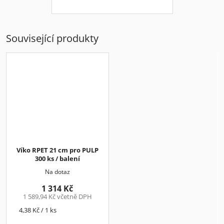
Související produkty
Víko RPET 21 cm pro PULP
300 ks / balení
Na dotaz
1 314 Kč
1 589,94 Kč včetně DPH
Měrná
4,38 Kč / 1 ks
cena: