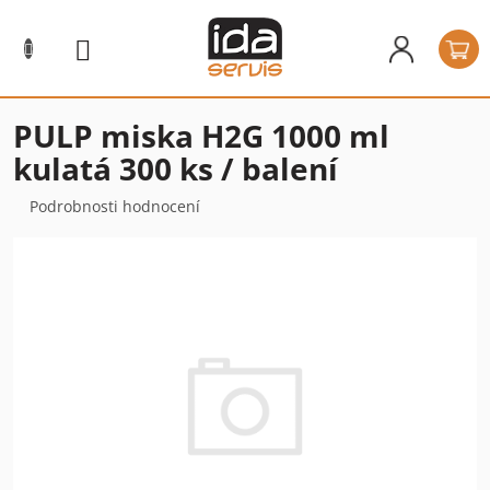
Přejít
na
N
obsah
k
PULP miska H2G 1000 ml
kulatá 300 ks / balení
Průměrné
Podrobnosti hodnocení
hodnocení
produktu
je
0,0
z
5
hvězdiček.