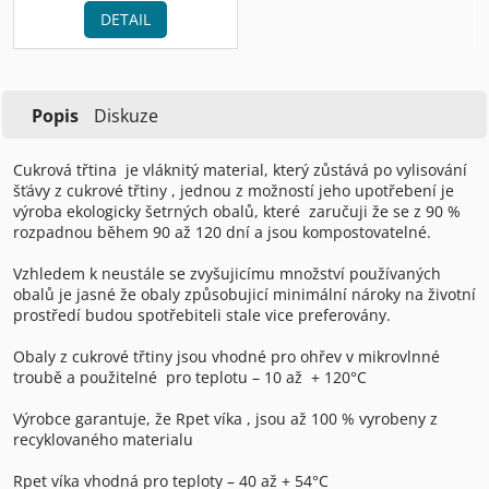
DETAIL
Popis
Diskuze
Cukrová třtina
je vláknitý material, který zůstává po vylisování
šťávy z cukrové třtiny , jednou z možností jeho upotřebení je
výroba ekologicky šetrných obalů, které
zaručuji že se z 90 %
rozpadnou během 90 až 120 dní a jsou kompostovatelné.
Vzhledem k neustále se zvyšujicímu množství používaných
obalů je jasné že obaly způsobujicí minimální nároky na životní
prostředí budou spotřebiteli stale vice preferovány.
Obaly z cukrové třtiny jsou vhodné pro ohřev v mikrovlnné
troubě a použitelné
pro teplotu – 10 až
+ 120°C
Výrobce garantuje, že Rpet víka , jsou až 100 % vyrobeny z
recyklovaného materialu
Rpet víka vhodná pro teploty – 40 až + 54°C