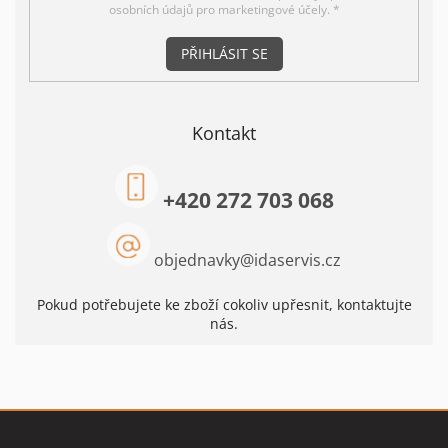
osobních údajů pro marketingové účely. *
PŘIHLÁSIT SE
Kontakt
+420 272 703 068
objednavky
@
idaservis.cz
Pokud potřebujete ke zboží cokoliv upřesnit, kontaktujte
nás.
Z
á