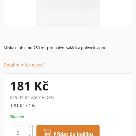
Miska o objemu 750 ml. pro balení salátů a polévek apod...
Detailní informace
181 Kč
219,01 Kč včetně DPH
Měrná
1,81 Kč / 1 ks
cena:
Skladem
Přidat do košíku