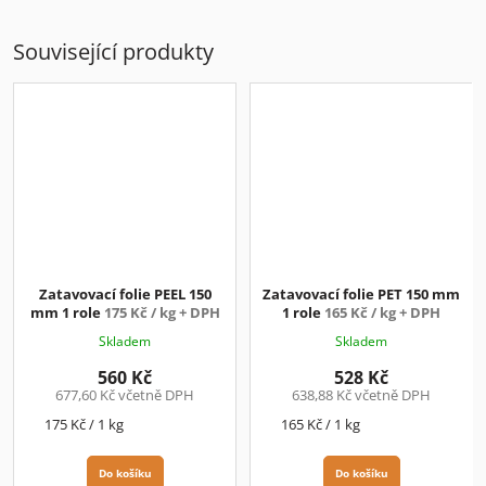
Související produkty
Zatavovací folie PEEL 150
Zatavovací folie PET 150 mm
mm 1 role
175 Kč / kg + DPH
1 role
165 Kč / kg + DPH
Skladem
Skladem
560 Kč
528 Kč
677,60 Kč včetně DPH
638,88 Kč včetně DPH
Měrná
Měrná
175 Kč / 1 kg
165 Kč / 1 kg
cena:
cena:
Do košíku
Do košíku