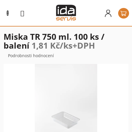
Přejít
na
N
obsah
k
Miska TR 750 ml. 100 ks /
balení
1,81 Kč/ks+DPH
Průměrné
Podrobnosti hodnocení
hodnocení
produktu
je
0,0
z
5
hvězdiček.