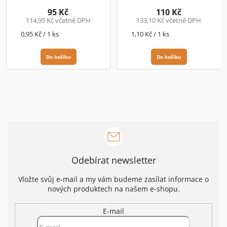
95 Kč
110 Kč
114,95 Kč včetně DPH
133,10 Kč včetně DPH
Měrná
Měrná
0,95 Kč / 1 ks
1,10 Kč / 1 ks
cena:
cena:
Do košíku
Do košíku
Odebírat newsletter
Vložte svůj e-mail a my vám budeme zasílat informace o
nových produktech na našem e-shopu.
E-mail