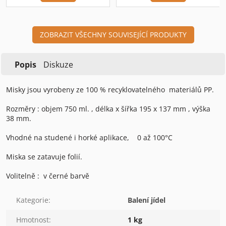
ZOBRAZIT VŠECHNY SOUVISEJÍCÍ PRODUKTY
Popis
Diskuze
Misky jsou vyrobeny ze 100 % recyklovatelného materiálů PP.
Rozměry : objem 750 ml. , délka x šířka 195 x 137 mm , výška
38 mm.
Vhodné na studené i horké aplikace, 0 až 100°C
Miska se zatavuje folií.
Volitelně : v černé barvě
Kategorie
:
Balení jídel
Hmotnost
:
1 kg