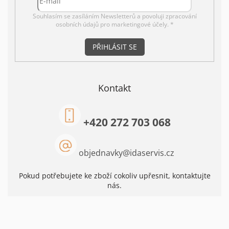
Souhlasím se zasíláním Newsletterů a povoluji
zpracování
osobních údajů pro marketingové účely. *
PŘIHLÁSIT SE
Kontakt
+420 272 703 068
objednavky
@
idaservis.cz
Pokud potřebujete ke zboží cokoliv upřesnit, kontaktujte
nás.