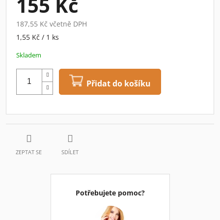
155 Kč
187,55 Kč včetně DPH
Měrná
1,55 Kč / 1 ks
cena:
Skladem
Přidat do košíku
ZEPTAT SE
SDÍLET
Potřebujete pomoc?