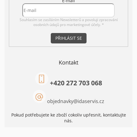
E-mail
Souhlasím se zasíláním Newsletterů a povoluji
zpracování
osobních údajů pro marketingové účely. *
PŘIHLÁSIT SE
Kontakt
+420 272 703 068
objednavky
@
idaservis.cz
Pokud potřebujete ke zboží cokoliv upřesnit, kontaktujte
nás.