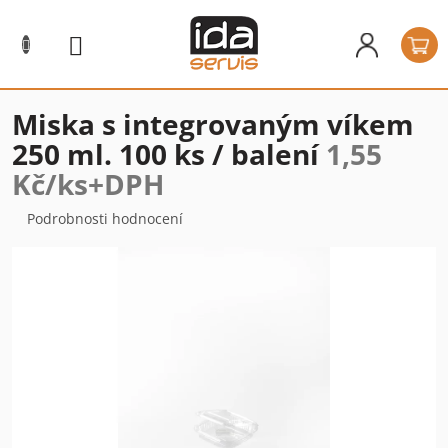
Přejít
na
N
obsah
k
Miska s integrovaným víkem
250 ml. 100 ks / balení
1,55
Kč/ks+DPH
Průměrné
Podrobnosti hodnocení
hodnocení
produktu
je
0,0
z
5
hvězdiček.