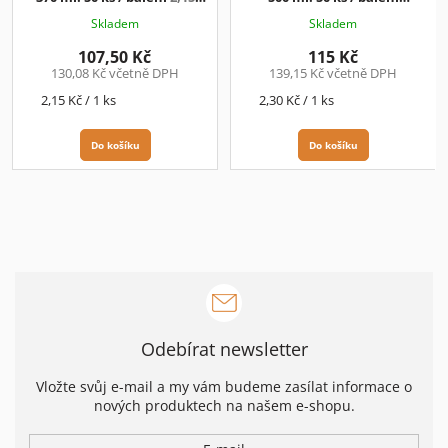
Kč/ks+DPH
2,30Kč/ks+DPH
Skladem
Skladem
107,50 Kč
115 Kč
130,08 Kč včetně DPH
139,15 Kč včetně DPH
Měrná
Měrná
2,15 Kč / 1 ks
2,30 Kč / 1 ks
cena:
cena:
Do košíku
Do košíku
Odebírat newsletter
Vložte svůj e-mail a my vám budeme zasílat informace o
nových produktech na našem e-shopu.