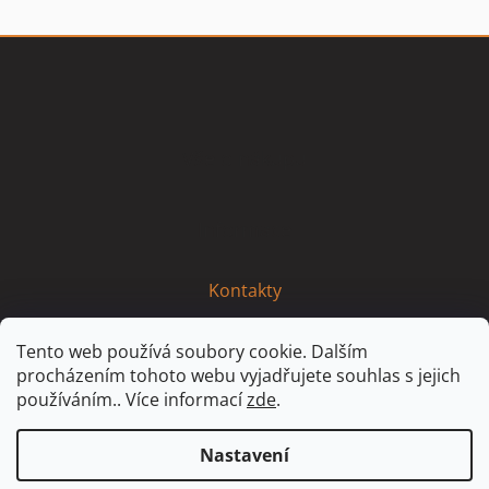
Z
á
p
a
t
Vše o nákupu
í
Informace
Kontakty
Tento web používá soubory cookie. Dalším
procházením tohoto webu vyjadřujete souhlas s jejich
používáním.. Více informací
zde
.
Nastavení
Vytvořil Shoptet
Partner: MirandaMedia Group, s.r.o.