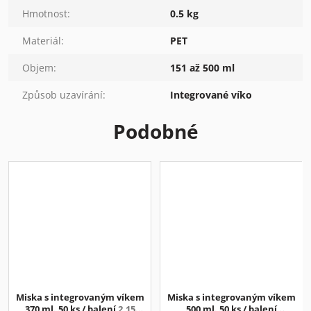
Hmotnost
:
0.5 kg
Materiál
:
PET
Objem
:
151 až 500 ml
Způsob uzavírání
:
Integrované víko
Podobné
Miska s integrovaným víkem
Miska s integrovaným víkem
370 ml. 50 ks / balení
2,15
500 ml. 50 ks / balení