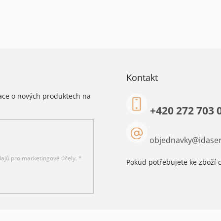
Kontakt
mace o nových produktech na
+420 272 703 
objednavky
@
idaser
ajů pro marketingové účely. *
Pokud potřebujete ke zboží c