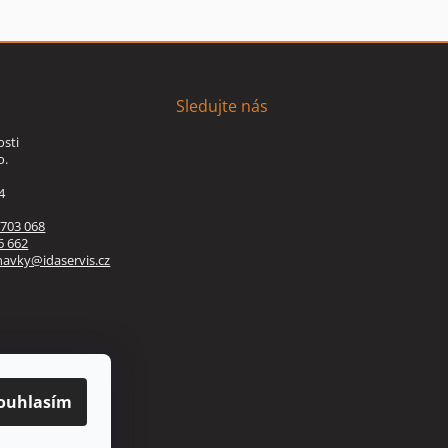
Sledujte nás
osti
o.
4
 703 068
6 662
navky@idaservis.cz
ouhlasím