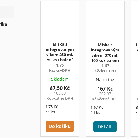
víko
Miska s
Miska s
integrovaným
integrovaným
víkem 250 ml.
víkem 370 ml.
50 ks / balení
100 ks / balení
1,75
1,67
Kč/ks+DPH
Kč/ks+DPH
Skladem
Na dotaz
87,50 Kč
167 Kč
105,88
202,07
Kč včetně DPH
Kč včetně DPH
Měrná
1,75 Kč
Měrná
M
1,67 Kč
3
cena:
/ 1 ks
cena:
c
/ 1 ks
/
Do košíku
DETAIL