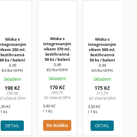
Miska s
Miska s
Miska s
integrovaným
integrovaným
integrovaným
víkem 370 ml.
víkem 250 ml.
víkem 500 ml.
šestihranná
šestihranná
šestihranná
50 ks / balení
60 ks / balení
50 ks / balení
3,40
3,30
3,50
Kč/ks+DPH
Kč/ks+DPH
Kč/ks+DPH
Skladem
Skladem
Skladem
170 Kč
198 Kč
175 Kč
205,70
239,58
211,75
Kč včetně DPH
Kč včetně DPH
Kč včetně DPH
Měrná
3,40 Kč
ěrná
Měrná
,30 Kč
3,50 Kč
cena:
/ 1 ks
ena:
cena:
 1 ks
/ 1 ks
Do košíku
DETAIL
DETAIL