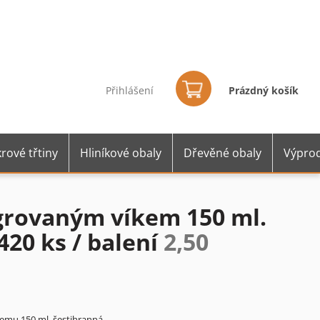
Nákupní
košík
Přihlášení
Prázdný košík
rové třtiny
Hliníkové obaly
Dřevěné obaly
Výprod
grovaným víkem 150 ml.
420 ks / balení
2,50
emu 150 ml. šestihranná.