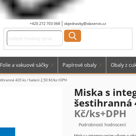
+420 272 703 068
objednavky@idaservis.cz
Folie a vakuové sáčky
Papírové obaly
Obaly z cuk
tihranná 420 ks / balení
2,50 Kč/ks+DPH
Miska s inte
šestihranná 
Kč/ks+DPH
Průměrné
Podrobnosti hodnocení
hodnocení
Miska s integrovaným víkem o obj
produktu