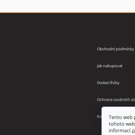
Z
á
p
Vše o nákupu
a
t
í
Obchodní podmínky
Jak nakupovat
Dodací lhůty
Ochrana osobních úd
Kontakty
Tento web 
tohoto webu
informací
z