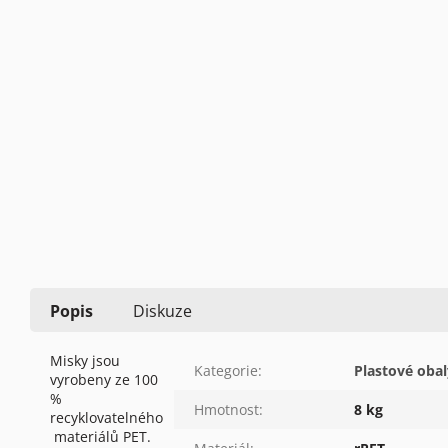
Popis
Diskuze
Misky jsou
Kategorie
:
Plastové obal
vyrobeny ze 100
%
Hmotnost
:
8 kg
recyklovatelného
materiálů PET.