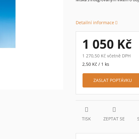
je
0,0
z
Detailní informace
5
hvězdiček.
1 050 Kč
1 270,50 Kč včetně DPH
Měrná
2,50 Kč / 1 ks
cena:
ZASLAT POPTÁVKU
TISK
ZEPTAT SE