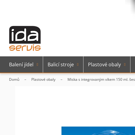
Balení jídel
Balicí stroje
Plastové obaly
Domů
Plastové obaly
Miska s integrovaným víkem 150 ml. šes