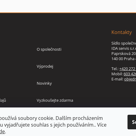
Kontakty
Informace
Sídlo společn
IDA servis s.r.
O společnosti
Paprsková 20
140 00 Praha 
Výprodej
Tel.:
+420 272
Mobil:
603 42
E-mail:
objed
Novinky
ajů
Vyzkoušejte zdarma
používá soubory cookie. Dalším procházením
S
 vyjadřujete souhlas s jejich používáním.. Více
de
.