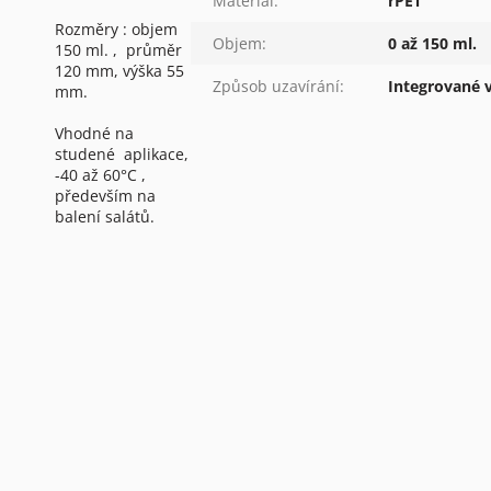
Materiál
:
rPET
Rozměry : objem
Objem
:
0 až 150 ml.
150 ml. , průměr
120 mm, výška 55
Způsob uzavírání
:
Integrované 
mm.
Vhodné na
studené aplikace,
-40 až 60°C ,
především na
balení salátů.