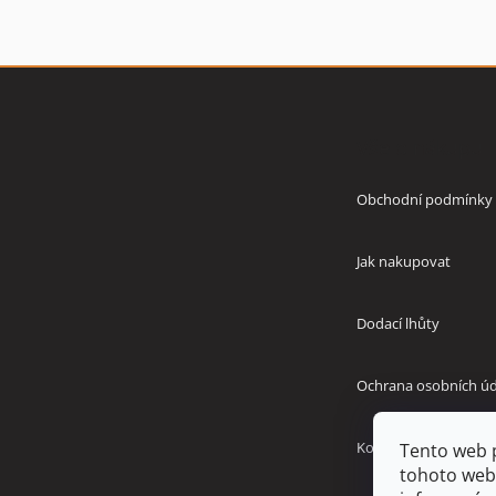
Z
á
p
Vše o nákupu
a
t
í
Obchodní podmínky
Jak nakupovat
Dodací lhůty
Ochrana osobních úd
Kontakty
Tento web 
tohoto webu