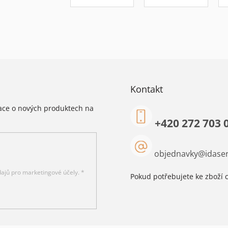
Kontakt
mace o nových produktech na
+420 272 703 
objednavky
@
idaser
ajů pro marketingové účely. *
Pokud potřebujete ke zboží c