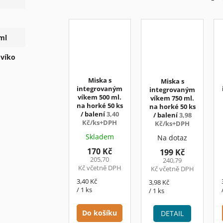
ml
 víko
Miska s
Miska s
integrovaným
integrovaným
víkem 500 ml.
víkem 750 ml.
na horké 50 ks
na horké 50 ks
/ balení
3,40
/ balení
3,98
Kč/ks+DPH
Kč/ks+DPH
Skladem
Na dotaz
170 Kč
199 Kč
205,70
240,79
Kč včetně DPH
Kč včetně DPH
Měrná
3,40 Kč
Měrná
3,98 Kč
cena:
/ 1 ks
cena:
/ 1 ks
Do košíku
DETAIL