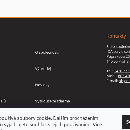
Kontakty
Informace
Sídlo společn
IDA servis s.r.
O společnosti
Paprsková 20
140 00 Praha 
Výprodej
Tel.:
+420 272
Mobil:
603 42
E-mail:
objed
Novinky
ajů
Vyzkoušejte zdarma
používá soubory cookie. Dalším procházením
S
 vyjadřujete souhlas s jejich používáním.. Více