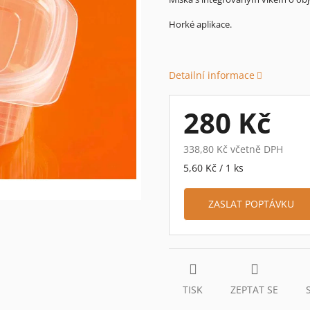
je
Horké aplikace.
0,0
z
5
hvězdiček.
Detailní informace
280 Kč
338,80 Kč včetně DPH
Měrná
5,60 Kč / 1 ks
cena:
ZASLAT POPTÁVKU
TISK
ZEPTAT SE