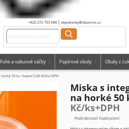
+420 272 703 068
objednavky@idaservis.cz
Folie a vakuové sáčky
Papírové obaly
Obaly z cuk
 horké 50 ks / balení
5,60 Kč/ks+DPH
Miska s inte
na horké 50 
Kč/ks+DPH
Průměrné
Podrobnosti hodnocení
hodnocení
Miska s integrovaným víkem o obj
produktu