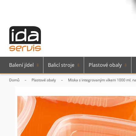
Balení jídel
Balicí stroje
Plastové obaly
Domů
Plastové obaly
Miska s integrovaným víkem 1000 ml. na