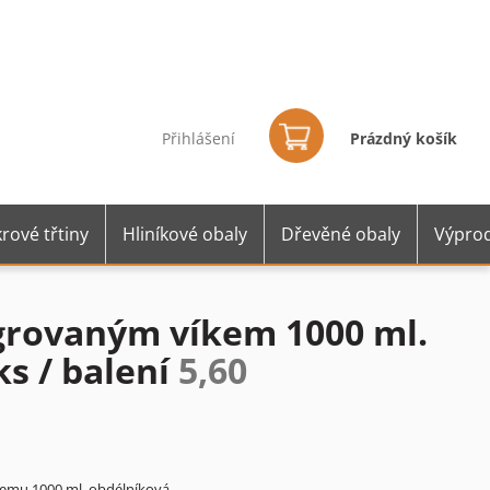
Nákupní
košík
Přihlášení
Prázdný košík
rové třtiny
Hliníkové obaly
Dřevěné obaly
Výprod
grovaným víkem 1000 ml.
ks / balení
5,60
emu 1000 ml. obdélníková.