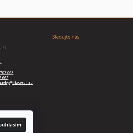
Sledujte nás
osti
o.
4
 703 068
6 662
navky@idaservis.cz
ouhlasím