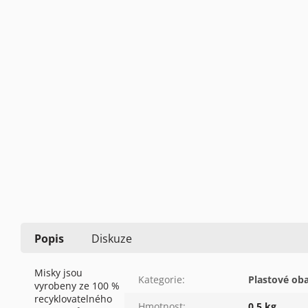
Popis
Diskuze
Misky jsou
Kategorie
:
Plastové oba
vyrobeny ze 100 %
recyklovatelného
Hmotnost
:
0.5 kg