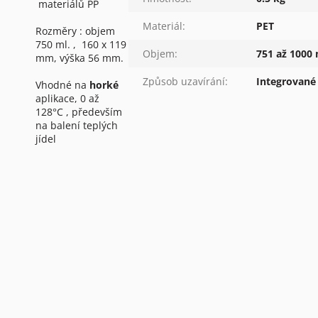
materiálů PP
Materiál
:
PET
Rozměry : objem
750 ml. , 160 x 119
Objem
:
751 až 1000 
mm, výška 56 mm.
Způsob uzavírání
:
Integrované
Vhodné na
horké
aplikace, 0 až
128°C , především
na balení teplých
jídel