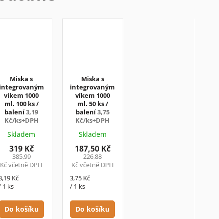
Miska s
Miska s
integrovaným
integrovaným
víkem 1000
víkem 1000
ml. 100 ks /
ml. 50 ks /
balení
3,19
balení
3,75
Kč/ks+DPH
Kč/ks+DPH
Skladem
Skladem
319 Kč
187,50 Kč
385,99
226,88
Kč včetně DPH
Kč včetně DPH
Měrná
Měrná
3,19 Kč
3,75 Kč
cena:
cena:
/ 1 ks
/ 1 ks
Do košíku
Do košíku