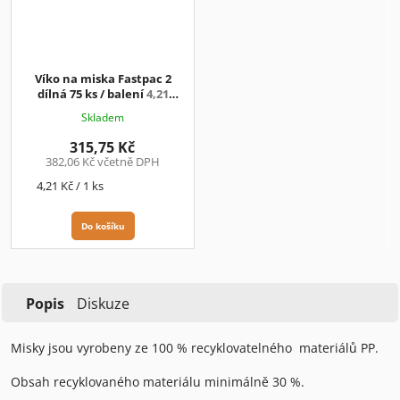
Víko na miska Fastpac 2
dílná 75 ks / balení
4,21
Kč/ks+DPH
Skladem
315,75 Kč
382,06 Kč včetně DPH
Měrná
4,21 Kč / 1 ks
cena:
Do košíku
Popis
Diskuze
Misky jsou vyrobeny ze 100 % recyklovatelného materiálů PP.
Obsah recyklovaného materiálu minimálně 30 %.