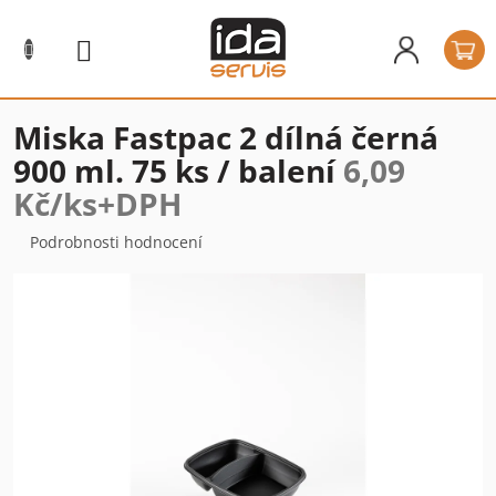
Přejít
na
N
obsah
k
Miska Fastpac 2 dílná černá
900 ml. 75 ks / balení
6,09
Kč/ks+DPH
Průměrné
Podrobnosti hodnocení
hodnocení
produktu
je
0,0
z
5
hvězdiček.