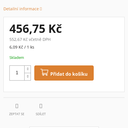
Detailní informace
456,75 Kč
552,67 Kč včetně DPH
Měrná
6,09 Kč / 1 ks
cena:
Skladem
Přidat do košíku
ZEPTAT SE
SDÍLET