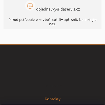
objednavky
@
idaservis.cz
Pokud potřebujete ke zboží cokoliv upřesnit, kontaktujte
nás.
Z
á
p
a
t
Vše o nákupu
í
Informace
Kontakty