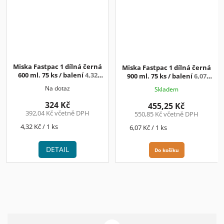
Miska Fastpac 1 dílná černá
Miska Fastpac 1 dílná černá
600 ml. 75 ks / balení
4,32
900 ml. 75 ks / balení
6,07
Kč/ks+DPH
Kč/ks+DPH
Na dotaz
Skladem
324 Kč
455,25 Kč
392,04 Kč včetně DPH
550,85 Kč včetně DPH
Měrná
4,32 Kč / 1 ks
Měrná
6,07 Kč / 1 ks
cena:
cena:
DETAIL
Do košíku