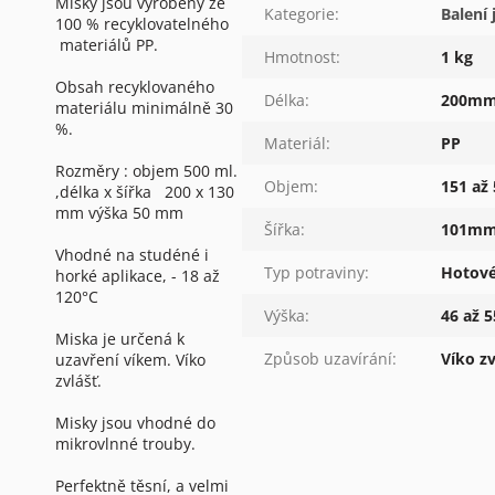
Misky jsou vyrobeny ze
Kategorie
:
Balení 
100 % recyklovatelného
materiálů PP.
Hmotnost
:
1 kg
Obsah recyklovaného
Délka
:
200mm
materiálu minimálně 30
%.
Materiál
:
PP
Rozměry : objem 500 ml.
Objem
:
151 až
,délka x šířka 200 x 130
mm výška 50 mm
Šířka
:
101mm
Vhodné na studéné i
Typ potraviny
:
Hotové
horké aplikace, - 18 až
120°C
Výška
:
46 až 
Miska je určená k
Způsob uzavírání
:
Víko zv
uzavření víkem. Víko
zvlášť.
Misky jsou vhodné do
mikrovlnné trouby.
Perfektně těsní, a velmi