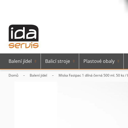
Balení jídel
Balicí stroje
Plastové obaly
Domů
Balení jídel
Miska Fastpac 1 dílná černá 500 ml. 50 ks /