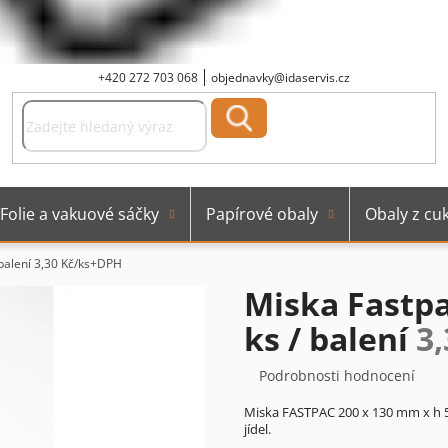
+420 272 703 068
objednavky@idaservis.cz
Folie a vakuové sáčky
Papírové obaly
Obaly z cuk
 balení
3,30 Kč/ks+DPH
Miska Fastpa
ks / balení
3
Průměrné
Podrobnosti hodnocení
hodnocení
Miska FASTPAC 200 x 130 mm x h 5
produktu
jídel.
je