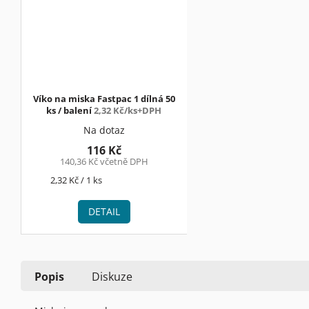
Víko na miska Fastpac 1 dílná 50
ks / balení
2,32 Kč/ks+DPH
Na dotaz
116 Kč
140,36 Kč včetně DPH
Měrná
2,32 Kč / 1 ks
cena:
DETAIL
Popis
Diskuze