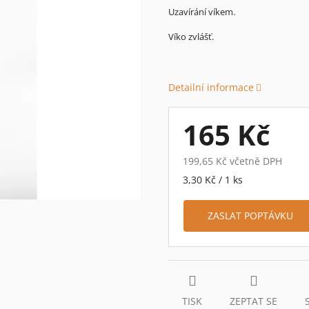
0,0
Uzavírání víkem.
z
5
Víko zvlášť.
hvězdiček.
Detailní informace
165 Kč
199,65 Kč včetně DPH
Měrná
3,30 Kč / 1 ks
cena:
ZASLAT POPTÁVKU
TISK
ZEPTAT SE