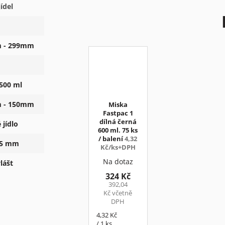
jídel
 - 299mm
 500 ml
 - 150mm
Miska
Fastpac 1
dílná černá
 jídlo
600 ml. 75 ks
/ balení
4,32
55 mm
Kč/ks+DPH
Na dotaz
lášt
324 Kč
392,04
Kč včetně
DPH
Měrná
4,32 Kč
cena:
/ 1 ks