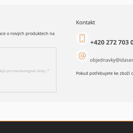
Kontakt
mace o nových produktech na
+420 272 703 
objednavky
@
idaser
ajů pro marketingové účely. *
Pokud potřebujete ke zboží c