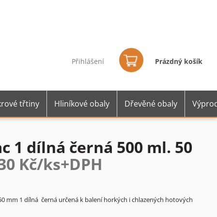
Nákupní
košík
Přihlášení
Prázdný košík
rové třtiny
Hliníkové obaly
Dřevěné obaly
Výprod
c 1 dílná černá 500 ml. 50
,30 Kč/ks+DPH
0 mm 1 dílná černá určená k balení horkých i chlazených hotových