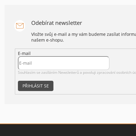
Odebírat newsletter
Vložte svůj e-mail a my vám budeme zasílat infor
našem e-shopu.
E-mail
Souhlasím se zasíláním Newsletterů a povoluji
zpracování osobních úd
PŘIHLÁSIT SE
Z
á